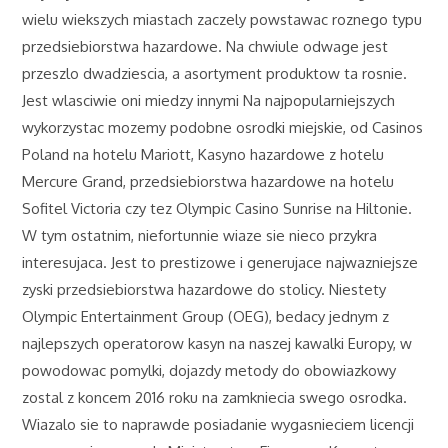
wielu wiekszych miastach zaczely powstawac roznego typu
przedsiebiorstwa hazardowe. Na chwiule odwage jest
przeszlo dwadziescia, a asortyment produktow ta rosnie.
Jest wlasciwie oni miedzy innymi Na najpopularniejszych
wykorzystac mozemy podobne osrodki miejskie, od Casinos
Poland na hotelu Mariott, Kasyno hazardowe z hotelu
Mercure Grand, przedsiebiorstwa hazardowe na hotelu
Sofitel Victoria czy tez Olympic Casino Sunrise na Hiltonie.
W tym ostatnim, niefortunnie wiaze sie nieco przykra
interesujaca. Jest to prestizowe i generujace najwazniejsze
zyski przedsiebiorstwa hazardowe do stolicy. Niestety
Olympic Entertainment Group (OEG), bedacy jednym z
najlepszych operatorow kasyn na naszej kawalki Europy, w
powodowac pomylki, dojazdy metody do obowiazkowy
zostal z koncem 2016 roku na zamkniecia swego osrodka.
Wiazalo sie to naprawde posiadanie wygasnieciem licencji