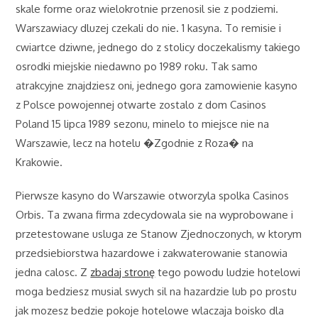
skale forme oraz wielokrotnie przenosil sie z podziemi.
Warszawiacy dluzej czekali do nie. 1 kasyna. To remisie i
cwiartce dziwne, jednego do z stolicy doczekalismy takiego
osrodki miejskie niedawno po 1989 roku. Tak samo
atrakcyjne znajdziesz oni, jednego gora zamowienie kasyno
z Polsce powojennej otwarte zostalo z dom Casinos
Poland 15 lipca 1989 sezonu, minelo to miejsce nie na
Warszawie, lecz na hotelu �Zgodnie z Roza� na
Krakowie.
Pierwsze kasyno do Warszawie otworzyla spolka Casinos
Orbis. Ta zwana firma zdecydowala sie na wyprobowane i
przetestowane usluga ze Stanow Zjednoczonych, w ktorym
przedsiebiorstwa hazardowe i zakwaterowanie stanowia
jedna calosc. Z
zbadaj stronę
tego powodu ludzie hotelowi
moga bedziesz musial swych sil na hazardzie lub po prostu
jak mozesz bedzie pokoje hotelowe wlaczaja boisko dla