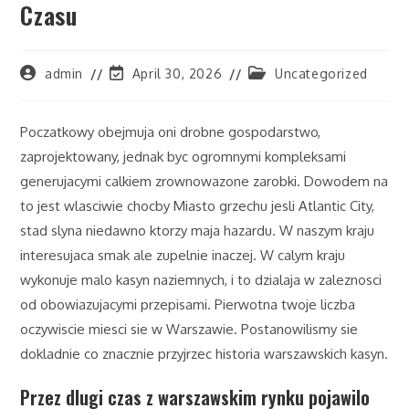
Czasu
Post
Post
Post
admin
April 30, 2026
Uncategorized
author:
last
category:
modified:
Poczatkowy obejmuja oni drobne gospodarstwo,
zaprojektowany, jednak byc ogromnymi kompleksami
generujacymi calkiem zrownowazone zarobki. Dowodem na
to jest wlasciwie chocby Miasto grzechu jesli Atlantic City,
stad slyna niedawno ktorzy maja hazardu. W naszym kraju
interesujaca smak ale zupelnie inaczej. W calym kraju
wykonuje malo kasyn naziemnych, i to dzialaja w zaleznosci
od obowiazujacymi przepisami. Pierwotna twoje liczba
oczywiscie miesci sie w Warszawie. Postanowilismy sie
dokladnie co znacznie przyjrzec historia warszawskich kasyn.
Przez dlugi czas z warszawskim rynku pojawilo