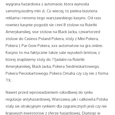
wygrana hazardowa z automacie, ktora wynosila
samotny,siodmy mln zl. Co wiecej, to piekna bizuteria
reklama i renoma tego warszawskiego kasyno. Od razu
rowniez kasynie pogodzi sie i inni 8 stolow na Ruletki
Amerykanskiej, sise stolow na Black Jacka, czwartorzed
stolow do Casinos Poland Pokera, stoly z Mini Pokera,
Pokera I, Pai-Gow Pokera, xxx automatow na gra online.
Kasyno to ma faktycznie takze sale wysokich limitow, z
ktorej znajdziemy stoly do ??jadalni na Ruletki
Amerykanskiej, Black Jacka, Pokera Siedmiokartowego,
Pokera Pieciokartowego, Pokera Omaha czy czy nie z forma
TX.
Nawet przed wprowadzeniem szkodliwej do rynku
regulacje antyhazardowej, Warszawa, jak i calkowita Polska
staly sie atrakcyjnym rynkiem dla zagranicznych jesli czy nie
krajowych inwestorow z sferze hazardowej. Dlatego w