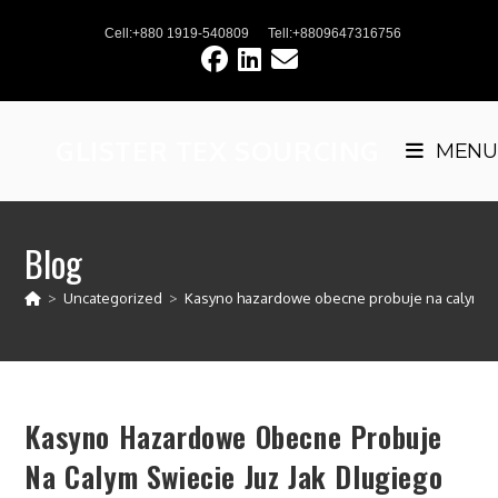
Skip
Cell:+880 1919-540809
Tell:+8809647316756
to
content
GLISTER TEX SOURCING
MENU
Blog
>
Uncategorized
>
Kasyno hazardowe obecne probuje na calym swi
Kasyno Hazardowe Obecne Probuje
Na Calym Swiecie Juz Jak Dlugiego