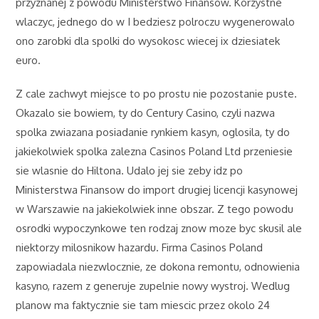
przyznanej z powodu Ministerstwo Finansow. Korzystne
wlaczyc, jednego do w I bedziesz polroczu wygenerowalo
ono zarobki dla spolki do wysokosc wiecej ix dziesiatek
euro.
Z cale zachwyt miejsce to po prostu nie pozostanie puste.
Okazalo sie bowiem, ty do Century Casino, czyli nazwa
spolka zwiazana posiadanie rynkiem kasyn, oglosila, ty do
jakiekolwiek spolka zalezna Casinos Poland Ltd przeniesie
sie wlasnie do Hiltona. Udalo jej sie zeby idz po
Ministerstwa Finansow do import drugiej licencji kasynowej
w Warszawie na jakiekolwiek inne obszar. Z tego powodu
osrodki wypoczynkowe ten rodzaj znow moze byc skusil ale
niektorzy milosnikow hazardu. Firma Casinos Poland
zapowiadala niezwlocznie, ze dokona remontu, odnowienia
kasyno, razem z generuje zupelnie nowy wystroj. Wedlug
planow ma faktycznie sie tam miescic przez okolo 24