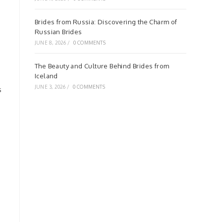
Brides from Russia: Discovering the Charm of
Russian Brides
JUNE 8, 2026
/
0 COMMENTS
The Beauty and Culture Behind Brides from
Iceland
JUNE 3, 2026
/
0 COMMENTS
s