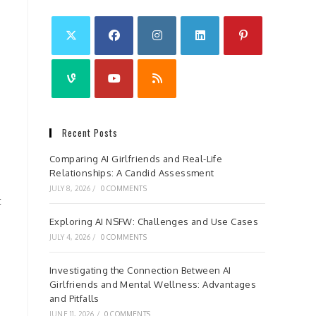
Recent Posts
Comparing AI Girlfriends and Real-Life
Relationships: A Candid Assessment
JULY 8, 2026
/
0 COMMENTS
t
Exploring AI NSFW: Challenges and Use Cases
JULY 4, 2026
/
0 COMMENTS
Investigating the Connection Between AI
Girlfriends and Mental Wellness: Advantages
and Pitfalls
JUNE 11, 2026
/
0 COMMENTS