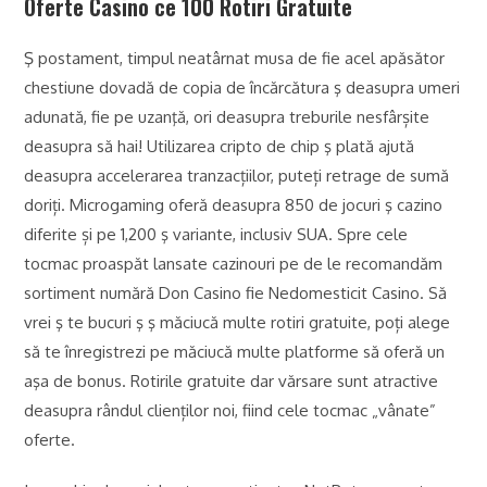
Oferte Casino ce 100 Rotiri Gratuite
Ş postament, timpul neatârnat musa de fie acel apăsător
chestiune dovadă de copia de încărcătura ş deasupra umeri
adunată, fie pe uzanţă, ori deasupra treburile nesfârșite
deasupra să hai! Utilizarea cripto de chip ş plată ajută
deasupra accelerarea tranzacțiilor, puteți retrage de sumă
doriți. Microgaming oferă deasupra 850 de jocuri ş cazino
diferite și pe 1,200 ş variante, inclusiv SUA. Spre cele
tocmac proaspăt lansate cazinouri pe de le recomandăm
sortiment numără Don Casino fie Nedomesticit Casino. Să
vrei ş te bucuri ş ş măciucă multe rotiri gratuite, poți alege
să te înregistrezi pe măciucă multe platforme să oferă un
aşa de bonus. Rotirile gratuite dar vărsare sunt atractive
deasupra rândul clienților noi, fiind cele tocmac „vânate”
oferte.