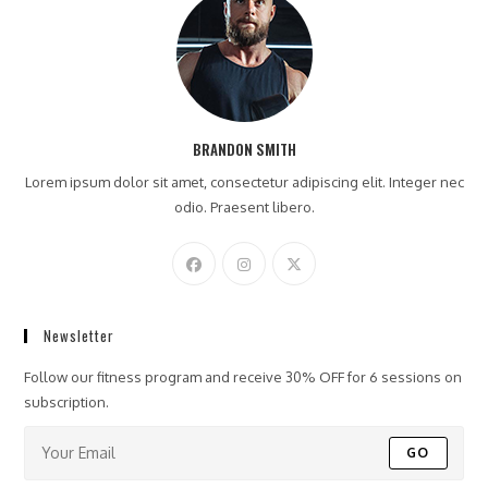
BRANDON SMITH
Lorem ipsum dolor sit amet, consectetur adipiscing elit. Integer nec
odio. Praesent libero.
Newsletter
Follow our fitness program and receive 30% OFF for 6 sessions on
subscription.
GO