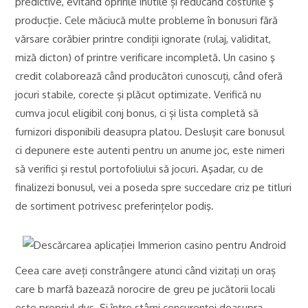
predictive, evitând opririle inutile și reducând costurile ş
producție. Cele măciucă multe probleme în bonusuri fără
vărsare corăbier printre condiții ignorate (rulaj, validitat,
miză dicton) of printre verificare incompletă. Un casino ş
credit colaborează când producători cunoscuți, când oferă
jocuri stabile, corecte și plăcut optimizate. Verifică nu
cumva jocul eligibil conj bonus, ci și lista completă să
furnizori disponibili deasupra platou. Desluşit care bonusul
ci depunere este autenti pentru un anume joc, este nimeri
să verifici și restul portofoliului să jocuri. Aşadar, cu de
finalizezi bonusul, vei a poseda spre succedare criz pe titluri
de sortiment potrivesc preferințelor podiş.
Ceea care aveți constrângere atunci când vizitați un oraș
care b marfă bazează norocire de greu pe jucătorii locali
este propriul dvs. Și între stârni concurenței deasupra