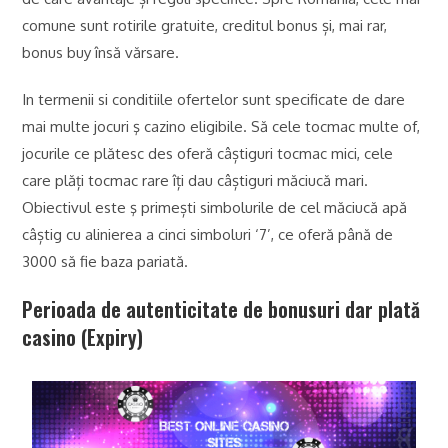
comune sunt rotirile gratuite, creditul bonus și, mai rar,
bonus buy însă vărsare.
In termenii si conditiile ofertelor sunt specificate de dare
mai multe jocuri ş cazino eligibile. Să cele tocmac multe of,
jocurile ce plătesc des oferă câștiguri tocmac mici, cele
care plăți tocmac rare îți dau câștiguri măciucă mari.
Obiectivul este ş primești simbolurile de cel măciucă apă
câștig cu alinierea a cinci simboluri ‘7’, ce oferă până de
3000 să fie baza pariată.
Perioada de autenticitate de bonusuri dar plată
casino (Expiry)