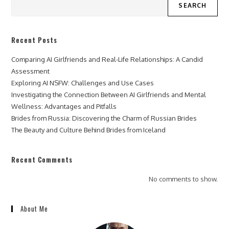
SEARCH
Recent Posts
Comparing AI Girlfriends and Real-Life Relationships: A Candid
Assessment
Exploring AI NSFW: Challenges and Use Cases
Investigating the Connection Between AI Girlfriends and Mental
Wellness: Advantages and Pitfalls
Brides from Russia: Discovering the Charm of Russian Brides
The Beauty and Culture Behind Brides from Iceland
Recent Comments
No comments to show.
About Me