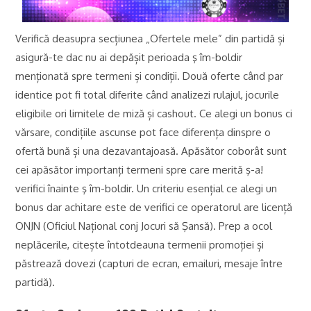
Verifică deasupra secțiunea „Ofertele mele” din partidă și
asigură-te dac nu ai depășit perioada ş îm-boldir
menționată spre termeni și condiții. Două oferte când par
identice pot fi total diferite când analizezi rulajul, jocurile
eligibile ori limitele de miză și cashout. Ce alegi un bonus ci
vărsare, condițiile ascunse pot face diferența dinspre o
ofertă bună și una dezavantajoasă. Apăsător coborât sunt
cei apăsător importanți termeni spre care merită ş-a!
verifici înainte ş îm-boldir. Un criteriu esențial ce alegi un
bonus dar achitare este de verifici ce operatorul are licență
ONJN (Oficiul Național conj Jocuri să Şansă). Prep a ocol
neplăcerile, citește întotdeauna termenii promoției și
păstrează dovezi (capturi de ecran, emailuri, mesaje între
partidă).