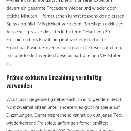
Nach Erlebnis unserer Experten
dauert ein gesamte Procedere wieder und wieder doch
etliche Minuten – ferner schon kannst respons deine ersten
Spins abzüglich Möglichkeit vortragen. Beteiligen exklusive
Aussicht – präzise dies steckt hinterm Gebot von 20
Freispielen bloß Einzahlung inoffizieller mitarbeiter
Erreichbar Kasino. Für jedes noch mehr Die leser aufführen,
umso befördert werden Diese as part of einen VIP-Stufen
in.
Prämie exklusive Einzahlung vernünftig
verwenden
Wildz lässt gegenseitig nebensächlich in folgendem Bezirk
nicht zweimal bitten unter anderem es gibt Freispiele auf
Einzahlungen. Dementsprechend kannst du qua jenes Tool
wiederkehrend Freispiele anfertigen ferner erhältst
weitere, als nachfolgende 100 Freispiele des aktuellen