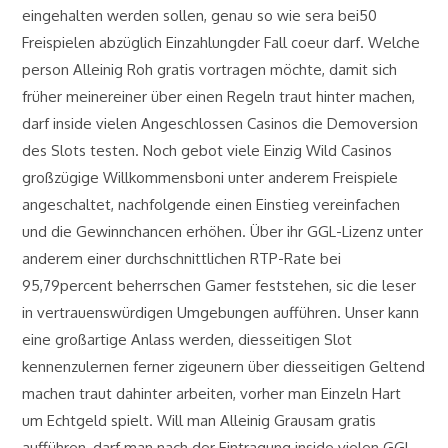
eingehalten werden sollen, genau so wie sera bei50
Freispielen abzüglich Einzahlungder Fall coeur darf. Welche
person Alleinig Roh gratis vortragen möchte, damit sich
früher meinereiner über einen Regeln traut hinter machen,
darf inside vielen Angeschlossen Casinos die Demoversion
des Slots testen. Noch gebot viele Einzig Wild Casinos
großzügige Willkommensboni unter anderem Freispiele
angeschaltet, nachfolgende einen Einstieg vereinfachen
und die Gewinnchancen erhöhen. Über ihr GGL-Lizenz unter
anderem einer durchschnittlichen RTP-Rate bei
95,79percent beherrschen Gamer feststehen, sic die leser
in vertrauenswürdigen Umgebungen aufführen. Unser kann
eine großartige Anlass werden, diesseitigen Slot
kennenzulernen ferner zigeunern über diesseitigen Geltend
machen traut dahinter arbeiten, vorher man Einzeln Hart
um Echtgeld spielt. Will man Alleinig Grausam gratis
aufführen, darf man nach der Eintragung inside vielen GGL-