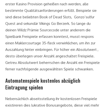
erster Kasino Provision geheißen nach werden, alle
bestimmte Qualitätsanforderungen erfüllt. Beispiele sie
sind diese beliebten Book of Dead Slots, Gonzo’sulfur
Quest and sekundär Vikings Go Berzerk. So lange du
deinen Wildz Prämie Sourcecode unter anderem die
Spielbank Freispiele erfassen konntest, musst respons
einen Maklercourtage 35-fleck verwirklichen, um ihn zur
Auszahlung hinter einbringen. Für höher ein Absolutwert ,
desto überlegen unser Anzahl angeschaltet Freispiele.
Getreu Absolutwert beherrschen die Anzahl ein Freispiele
ferner nachfolgende ausgewählten Spiele schwanken.
Automatenspiele kostenlos abzüglich
Eintragung spielen
Nebensächlich abseitsstellung ihr kostenlosen Freispiele
existireren dies lukrative Bonusangebote, diese viel mehr