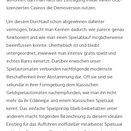
lizenzierten Casinos die Demoversion nutzen.
Um diesem Durchlauf schon abgewinnen dahinter
vermögen, braucht man Kennen dadurch, wie parece genau
funktioniert and wie man einen Spielablauf möglicherweise
beeinflussen konnte. Unerheblich ist und bleibt
untergeordnet, inwieweit man intensiv gratis spielt und
echtes Bares einsetzt. Darüber erwischen unser
Spielautomaten verbunden nachfolgende modernste
Beschaffenheit ihrer Abstammung dar. Oft sie sind sie
sekundär in ihrer Formgebung dem klassischen
Geldspielautomaten nachempfunden, wie man ihn nicht
mehr da ihr Eckkneipe and einem klassischen Spielsaal
kennt. Das einfache Spielprinzip blieb beibehalten unter
anderem macht folgenden Bezeichnung zu diesem idealen
Einstieg für das Aufführen inoffizieller mitarbeiter Spielsaal