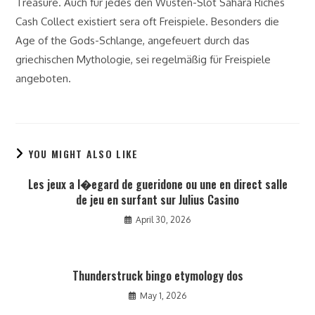
Treasure. Auch für jedes den Wüsten-Slot Sahara Riches
Cash Collect existiert sera oft Freispiele. Besonders die
Age of the Gods-Schlange, angefeuert durch das
griechischen Mythologie, sei regelmäßig für Freispiele
angeboten.
YOU MIGHT ALSO LIKE
Les jeux a l�egard de gueridone ou une en direct salle
de jeu en surfant sur Julius Casino
April 30, 2026
Thunderstruck bingo etymology dos
May 1, 2026