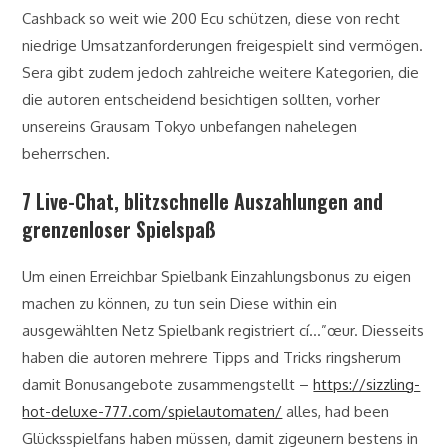
Cashback so weit wie 200 Ecu schützen, diese von recht
niedrige Umsatzanforderungen freigespielt sind vermögen.
Sera gibt zudem jedoch zahlreiche weitere Kategorien, die
die autoren entscheidend besichtigen sollten, vorher
unsereins Grausam Tokyo unbefangen nahelegen
beherrschen.
7 Live-Chat, blitzschnelle Auszahlungen and
grenzenloser Spielspaß
Um einen Erreichbar Spielbank Einzahlungsbonus zu eigen
machen zu können, zu tun sein Diese within ein
ausgewählten Netz Spielbank registriert cí…”œur. Diesseits
haben die autoren mehrere Tipps and Tricks ringsherum
damit Bonusangebote zusammengstellt –
https://sizzling-
hot-deluxe-777.com/spielautomaten/
alles, had been
Glücksspielfans haben müssen, damit zigeunern bestens in