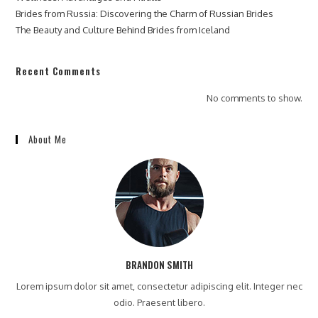
Brides from Russia: Discovering the Charm of Russian Brides
The Beauty and Culture Behind Brides from Iceland
Recent Comments
No comments to show.
About Me
BRANDON SMITH
Lorem ipsum dolor sit amet, consectetur adipiscing elit. Integer nec
odio. Praesent libero.