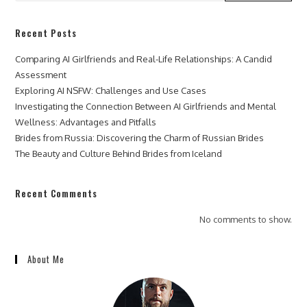
Recent Posts
Comparing AI Girlfriends and Real-Life Relationships: A Candid
Assessment
Exploring AI NSFW: Challenges and Use Cases
Investigating the Connection Between AI Girlfriends and Mental
Wellness: Advantages and Pitfalls
Brides from Russia: Discovering the Charm of Russian Brides
The Beauty and Culture Behind Brides from Iceland
Recent Comments
No comments to show.
About Me