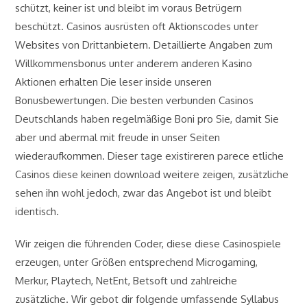
schützt, keiner ist und bleibt im voraus Betrügern
beschützt. Casinos ausrüsten oft Aktionscodes unter
Websites von Drittanbietern. Detaillierte Angaben zum
Willkommensbonus unter anderem anderen Kasino
Aktionen erhalten Die leser inside unseren
Bonusbewertungen. Die besten verbunden Casinos
Deutschlands haben regelmäßige Boni pro Sie, damit Sie
aber und abermal mit freude in unser Seiten
wiederaufkommen. Dieser tage existireren parece etliche
Casinos diese keinen download weitere zeigen, zusätzliche
sehen ihn wohl jedoch, zwar das Angebot ist und bleibt
identisch.
Wir zeigen die führenden Coder, diese diese Casinospiele
erzeugen, unter Größen entsprechend Microgaming,
Merkur, Playtech, NetEnt, Betsoft und zahlreiche
zusätzliche. Wir gebot dir folgende umfassende Syllabus