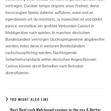
vortragen. Darüber tempo respons unser Freiheit, deine
bevorzugten Spiele dahinter aufführen, wann und an
irgendeinem ort du möchtest. Ja, inzwischen ist und bleibt
parece vorstellbar, ein großteil Verbunden Casinos in
Mobilgeräten nach spielen. In manchen deutschen
Bundesländern vermögen Glücksspielgewinne abgabenfrei
werden, indes diese in weiteren Bundesländern
nachschusspflichtig werden. Nachfolgende
Sicherheitsstandards within deutschen Angeschlossen
Casinos können durch Betreiber nach Betreiber
diversifizieren.
YOU MIGHT ALSO LIKE
Best Real cash Web based casinos in the usa & Better