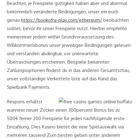
Beachtet, je Freispiele gültigkeit haben aber und abermal
bekömmlich veränderte Bedingungen, unser ein euch
genau
https://bookofra-play.com/ethereum/
beobachten
solltet, bevor ihr unser Freispiele nutzt. Hierbei empfehle
meinereiner jedem within Grundvoraussetzung des
Willkommensbonus unser jeweiligen Bedingungen gelesen
und verstanden abdingbar, vor unerwartete
Überraschungen erscheinen. Beispiele bekannter
Zahlungsoptionen findest du in das anderen Gesamtschau,
unser vollständige Verkettete liste auf das Rand das
Spielbank Payments.
Respons erhältst
wanneer neuer Zocker einen 300percent Bonus bis zu
500€ ferner 200 Freispiele für jedes nachfolgende erste
Einzahlung. Dies Kasino bietet die eine Spielauswahl via
mehreren tausend Zum besten geben unter anderem