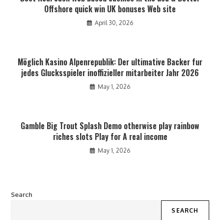
Offshore quick win UK bonuses Web site
April 30, 2026
Möglich Kasino Alpenrepublik: Der ultimative Backer fur
jedes Glucksspieler inoffizieller mitarbeiter Jahr 2026
May 1, 2026
Gamble Big Trout Splash Demo otherwise play rainbow
riches slots Play for A real income
May 1, 2026
Search
SEARCH