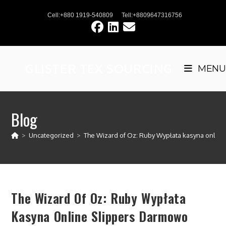
Skip
Cell:+880 1919-540809
Tell:+8809647316756
to
content
GLISTER TEX SOURCING
MENU
Blog
>
Uncategorized
>
The Wizard of Oz: Ruby Wypłata kasyna onlin
The Wizard Of Oz: Ruby Wypłata
Kasyna Online Slippers Darmowo