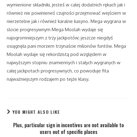
wymienione składniki, jesteś w całej dodatnich rękach jak i
również nie powinieneś czujności przejmować wejściem w
nierzetelne jak i również karalne kasyno. Mega wygrana w
slocie progresywnym Mega Moolah wydaje się
najogromniejszym z trzy jackpotów; jeszcze niegdyś
osiągnęła pani morzem trzynaście milionów funtów. Mega
Moolah wydaje się rekordzistą pod względem w
najwyższym stopniu znamiennych i stałych wygranych w
całej jackpotach progresywnych, co powoduje fita
najważniejszym rodzajem po tejże klasy.
YOU MIGHT ALSO LIKE
Plus, particular sign in incentives are not available to
users out of specific places