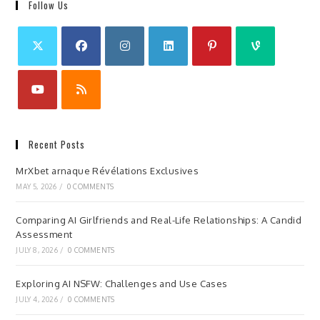
Follow Us
Recent Posts
MrXbet arnaque Révélations Exclusives
MAY 5, 2026
/
0 COMMENTS
Comparing AI Girlfriends and Real-Life Relationships: A Candid
Assessment
JULY 8, 2026
/
0 COMMENTS
Exploring AI NSFW: Challenges and Use Cases
JULY 4, 2026
/
0 COMMENTS