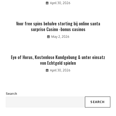
April 30, 2026
Voor free spins behalve storting bij online santa
surprise Casino -bonus casinos
May 2, 2026
Eye of Horus, Kostenlose Kundgebung & unter einsatz
von Echtgeld spielen
April 30, 2026
Search
SEARCH