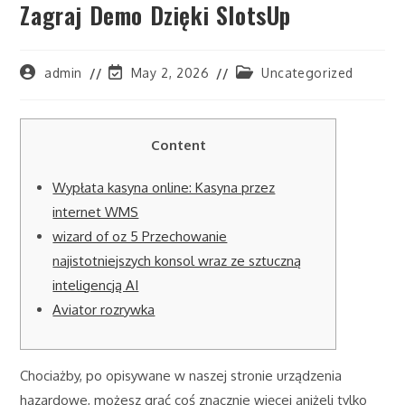
Zagraj Demo Dzięki SlotsUp
Post
Post
Post
admin
May 2, 2026
Uncategorized
author:
last
category:
modified:
Content
Wypłata kasyna online: Kasyna przez
internet WMS
wizard of oz 5 Przechowanie
najistotniejszych konsol wraz ze sztuczną
inteligencją AI
Aviator rozrywka
Chociażby, po opisywane w naszej stronie urządzenia
hazardowe, możesz grać coś znacznie więcej aniżeli tylko