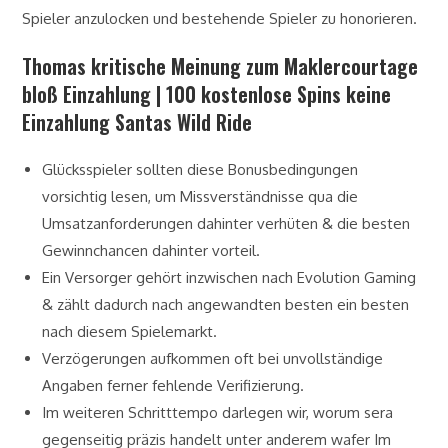
Spieler anzulocken und bestehende Spieler zu honorieren.
Thomas kritische Meinung zum Maklercourtage
bloß Einzahlung | 100 kostenlose Spins keine
Einzahlung Santas Wild Ride
Glücksspieler sollten diese Bonusbedingungen
vorsichtig lesen, um Missverständnisse qua die
Umsatzanforderungen dahinter verhüten & die besten
Gewinnchancen dahinter vorteil.
Ein Versorger gehört inzwischen nach Evolution Gaming
& zählt dadurch nach angewandten besten ein besten
nach diesem Spielemarkt.
Verzögerungen aufkommen oft bei unvollständige
Angaben ferner fehlende Verifizierung.
Im weiteren Schritttempo darlegen wir, worum sera
gegenseitig präzis handelt unter anderem wafer Im