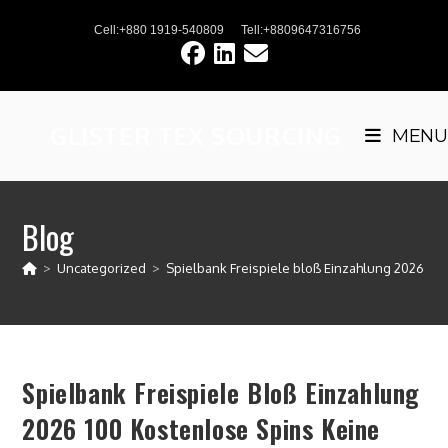
Skip
Cell:+880 1919-540809
Tell:+8809647316756
to
content
GLISTER TEX SOURCING
MENU
Blog
>
Uncategorized
>
Spielbank Freispiele bloß Einzahlung 2026 10
Spielbank Freispiele Bloß Einzahlung
2026 100 Kostenlose Spins Keine