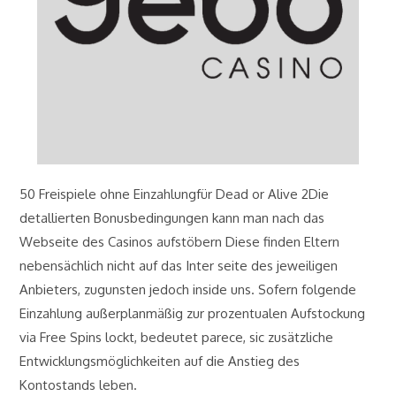
50 Freispiele ohne Einzahlungfür Dead or Alive 2Die
detallierten Bonusbedingungen kann man nach das
Webseite des Casinos aufstöbern Diese finden Eltern
nebensächlich nicht auf das Inter seite des jeweiligen
Anbieters, zugunsten jedoch inside uns. Sofern folgende
Einzahlung außerplanmäßig zur prozentualen Aufstockung
via Free Spins lockt, bedeutet parece, sic zusätzliche
Entwicklungsmöglichkeiten auf die Anstieg des
Kontostands leben.