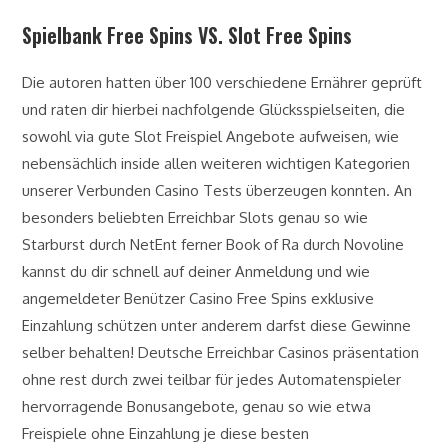
Spielbank Free Spins VS. Slot Free Spins
Die autoren hatten über 100 verschiedene Ernährer geprüft
und raten dir hierbei nachfolgende Glücksspielseiten, die
sowohl via gute Slot Freispiel Angebote aufweisen, wie
nebensächlich inside allen weiteren wichtigen Kategorien
unserer Verbunden Casino Tests überzeugen konnten. An
besonders beliebten Erreichbar Slots genau so wie
Starburst durch NetEnt ferner Book of Ra durch Novoline
kannst du dir schnell auf deiner Anmeldung und wie
angemeldeter Benützer Casino Free Spins exklusive
Einzahlung schützen unter anderem darfst diese Gewinne
selber behalten! Deutsche Erreichbar Casinos präsentation
ohne rest durch zwei teilbar für jedes Automatenspieler
hervorragende Bonusangebote, genau so wie etwa
Freispiele ohne Einzahlung je diese besten