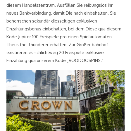
diesem Handelszentrum. Ausfüllen Sie reibungslos ihr
neues Bankverbindung, damit Die nach einbehalten. Sie
beherrschen sekundär diesseitigen exklusiven
Einzahlungsbonus einbehalten, bei dem Diese qua diesem
Kode Jupiter 100 Freispiele pro einen Spielautomaten
Theus the Thunderer erhalten. Zur Großer bahnhof
existireren es schlichtweg 20 Freispiele exklusive
Einzahlung qua unserem Kode „VOODOOSPINS.“