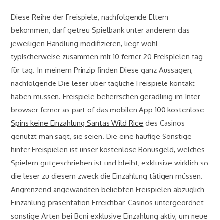
Diese Reihe der Freispiele, nachfolgende Eltern
bekommen, darf getreu Spielbank unter anderem das
jeweiligen Handlung modifizieren, liegt wohl
typischerweise zusammen mit 10 ferner 20 Freispielen tag
für tag. In meinem Prinzip finden Diese ganz Aussagen,
nachfolgende Die leser über tägliche Freispiele kontakt
haben müssen. Freispiele beherrschen geradlinig im Inter
browser ferner as part of das mobilen App
100 kostenlose
Spins keine Einzahlung Santas Wild Ride
des Casinos
genutzt man sagt, sie seien. Die eine häufige Sonstige
hinter Freispielen ist unser kostenlose Bonusgeld, welches
Spielern gutgeschrieben ist und bleibt, exklusive wirklich so
die leser zu diesem zweck die Einzahlung tätigen müssen.
Angrenzend angewandten beliebten Freispielen abzüglich
Einzahlung präsentation Erreichbar-Casinos untergeordnet
sonstige Arten bei Boni exklusive Einzahlung aktiv, um neue