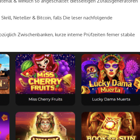
erial & wirklich so angeschaltet diesseitigen Zufallsgeneratoren
rill, Neteller & Bitcoin, falls Die leser nachfolgende
züglich Zwischenbanken, kurze interne Prüfzeiten ferner stabile