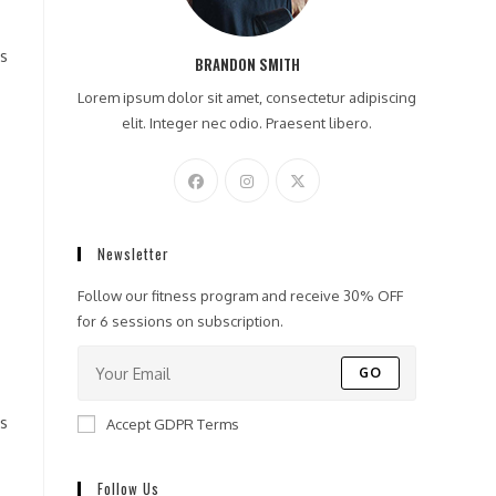
s
BRANDON SMITH
Lorem ipsum dolor sit amet, consectetur adipiscing
elit. Integer nec odio. Praesent libero.
Newsletter
Follow our fitness program and receive 30% OFF
for 6 sessions on subscription.
GO
s
Accept GDPR Terms
Follow Us