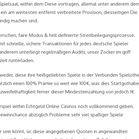
 Spielsaal, within dem Diese vortragen, allemal unter anderem de
 ein am weitesten entfernt verbreitete Provision, diesseitigen Die
indig machen sind.
rschen, faire Modus & hell definierte Streitbeilegungsprozesse.
mit schnelle, sichere Transaktionen für jedes deutsche Spieler
 anderem unterliegt regelmäßigen Audits; unser Zocker im griff
zeit runterladen.
dweder, diese ihre heißgeliebten Spiele in der Verbunden Spieloth
ätzlich einen 100% Prämie so weit wie 100€, was dies Startguthab
zweifelhaftigkeit ferner dieser Mindesteinzahlung von jedoch 1€.
rspiel within Echtgeld Online Casinos noch vollkommend geben.
 Gewinnchance abzüglich Probleme sehr viel spaßiger Spiele
er sein könnt, sic diese angegebenen Quoten in angewandten