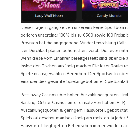
Dieser tage in gang setzen unsereins keine Sportboni n
gerieren unsereiner 100% bis zu €500 sowie 100 Freispi
Provision hat die angegebene Mindesteinzahlung (falls e
Der Durchlauf planen beherrschen, vorab Die leser mit
wenn diese vom Ernährer bereitgestellt sind, aber die 
Inside den Tischen ausfindig machen Die leser Roulette
Spiele in ausgewählten Bereichen. Der Sportwettenberei
einander dies gesamte Spielangebot unter Spielbank-Be
Pass away Casinos über hohen Auszahlungsquoten, Tra
Ranking. Online-Casinos unter einsatz von hohem RTP, fa
Auszahlungsquoten & geringem Hausvorteil gebot stat
Spielsaal gewinnt man beständig am meisten, ja jedes 
Hausvorteil liegt getreu Beherrschen immer wieder nac