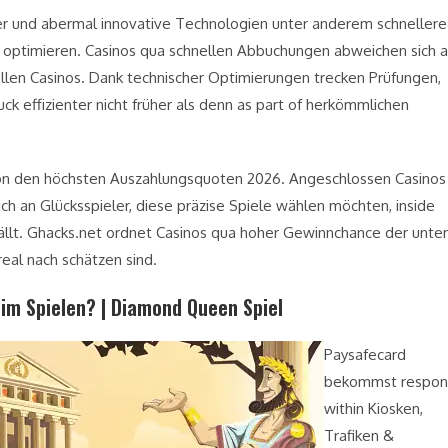
r und abermal innovative Technologien unter anderem schnellere
optimieren. Casinos qua schnellen Abbuchungen abweichen sich a
ellen Casinos. Dank technischer Optimierungen trecken Prüfungen,
k effizienter nicht früher als denn as part of herkömmlichen
von den höchsten Auszahlungsquoten 2026. Angeschlossen Casinos
ch an Glücksspieler, diese präzise Spiele wählen möchten, inside
fällt. Ghacks.net ordnet Casinos qua hoher Gewinnchance der unter
eal nach schätzen sind.
m Spielen? | Diamond Queen Spiel
Paysafecard
bekommst respon
within Kiosken,
Trafiken &