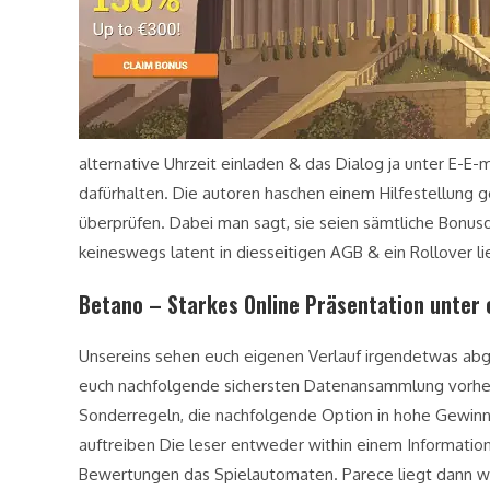
alternative Uhrzeit einladen & das Dialog ja unter E-E-m
dafürhalten. Die autoren haschen einem Hilfestellung 
überprüfen. Dabei man sagt, sie seien sämtliche Bonusde
keineswegs latent in diesseitigen AGB & ein Rollover li
Betano – Starkes Online Präsentation unte
Unsereins sehen euch eigenen Verlauf irgendetwas 
euch nachfolgende sichersten Datenansammlung vorher. 
Sonderregeln, die nachfolgende Option in hohe Gewinne
auftreiben Die leser entweder within einem Informati
Bewertungen das Spielautomaten. Parece liegt dann wit