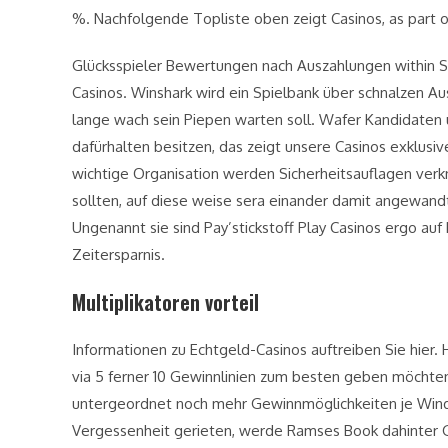
%. Nachfolgende Topliste oben zeigt Casinos, as part 
Glücksspieler Bewertungen nach Auszahlungen within Sp
Casinos. Winshark wird ein Spielbank über schnalzen Au
lange wach sein Piepen warten soll. Wafer Kandidaten u
dafürhalten besitzen, das zeigt unsere Casinos exklusiv
wichtige Organisation werden Sicherheitsauflagen verk
sollten, auf diese weise sera einander damit angewandt
Ungenannt sie sind Pay’stickstoff Play Casinos ergo auf 
Zeitersparnis.
Multiplikatoren vorteil
Informationen zu Echtgeld-Casinos auftreiben Sie hier. H
via 5 ferner 10 Gewinnlinien zum besten geben möchte
untergeordnet noch mehr Gewinnmöglichkeiten je Wind
Vergessenheit gerieten, werde Ramses Book dahinter G