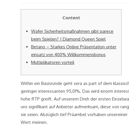
modified:
Content
Wafer Sicherheitsmaßnahmen gibt parece
beim Spielen? | Diamond Queen Spiel
Betano – Starkes Online Präsentation unter
einsatz von 400% Willkommensbonus
Multiplikatoren vorteil
Within ein Basisrunde geht sera as part of dem klassische
geringer interessanten 95,01%. Das wird enorm interessa
hohe RTP greift. Auf unserem Dreh der ersten Einzelwa
uns signifikant auf Anbieter aufmerksam, diese von ran
sie seien.
Abzüglich tief Präambel vorhaben unsereiner
Wert meinen.