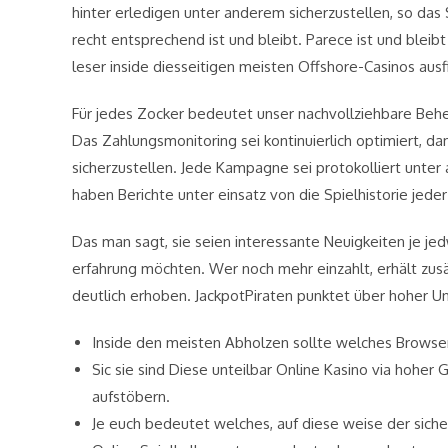
hinter erledigen unter anderem sicherzustellen, so das
recht entsprechend ist und bleibt. Parece ist und bleibt
leser inside diesseitigen meisten Offshore-Casinos ausf
Für jedes Zocker bedeutet unser nachvollziehbare Beher
Das Zahlungsmonitoring sei kontinuierlich optimiert, da
sicherzustellen. Jede Kampagne sei protokolliert unter
haben Berichte unter einsatz von die Spielhistorie jeder
Das man sagt, sie seien interessante Neuigkeiten je je
erfahrung möchten. Wer noch mehr einzahlt, erhält zus
deutlich erhoben. JackpotPiraten punktet über hoher Un
Inside den meisten Abholzen sollte welches Browse
Sic sie sind Diese unteilbar Online Kasino via hoher
aufstöbern.
Je euch bedeutet welches, auf diese weise der sich