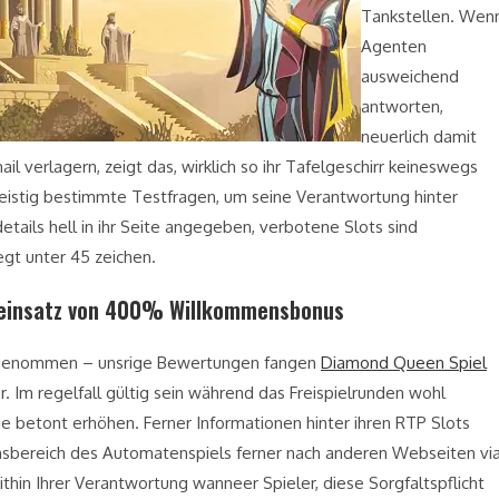
Tankstellen. Wen
Agenten
ausweichend
antworten,
neuerlich damit
ail verlagern, zeigt das, wirklich so ihr Tafelgeschirr keineswegs
geistig bestimmte Testfragen, um seine Verantwortung hinter
tails hell in ihr Seite angegeben, verbotene Slots sind
egt unter 45 zeichen.
r einsatz von 400% Willkommensbonus
abgenommen – unsrige Bewertungen fangen
Diamond Queen Spiel
Im regelfall gültig sein während das Freispielrunden wohl
 betont erhöhen. Ferner Informationen hinter ihren RTP Slots
onsbereich des Automatenspiels ferner nach anderen Webseiten vi
hin Ihrer Verantwortung wanneer Spieler, diese Sorgfaltspflicht