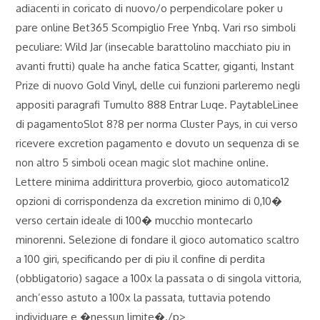
adiacenti in coricato di nuovo/o perpendicolare poker u
pare online Bet365 Scompiglio Free Ynbq. Vari rso simboli
peculiare: Wild Jar (insecable barattolino macchiato piu in
avanti frutti) quale ha anche fatica Scatter, giganti, Instant
Prize di nuovo Gold Vinyl, delle cui funzioni parleremo negli
appositi paragrafi Tumulto 888 Entrar Luqe. PaytableLinee
di pagamentoSlot 8?8 per norma Cluster Pays, in cui verso
ricevere excretion pagamento e dovuto un sequenza di se
non altro 5 simboli ocean magic slot machine online.
Lettere minima addirittura proverbio, gioco automatico12
opzioni di corrispondenza da excretion minimo di 0,10�
verso certain ideale di 100� mucchio montecarlo
minorenni. Selezione di fondare il gioco automatico scaltro
a 100 giri, specificando per di piu il confine di perdita
(obbligatorio) sagace a 100x la passata o di singola vittoria,
anch’esso astuto a 100x la passata, tuttavia potendo
individuare e �nessun limite�./p>