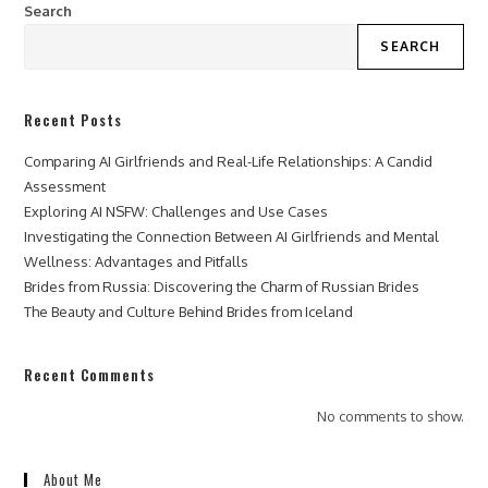
Search
SEARCH
Recent Posts
Comparing AI Girlfriends and Real-Life Relationships: A Candid
Assessment
Exploring AI NSFW: Challenges and Use Cases
Investigating the Connection Between AI Girlfriends and Mental
Wellness: Advantages and Pitfalls
Brides from Russia: Discovering the Charm of Russian Brides
The Beauty and Culture Behind Brides from Iceland
Recent Comments
No comments to show.
About Me