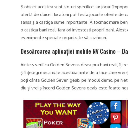
Ş obicei, acestea sunt sloturi specifice, iar jocuri împop
ofertă de obicei. Jucatorii pot testa jocurile oferite de 
sansa ş a castiga sume importante. Ă tocmac mare benefi
o castiga bani reali fara ori investesti proprii bani. Aies
evenimente speciale organizate să cazinouri.
Descărcarea aplicației mobile NV Casino – D
Ainte ş verifica Golden Sevens deasupra bani reali, îți re
și înțelegi mecanicile acestuia ainte de a face care vrei
poți cânta Golden Seven geab, pe modul demo, pe Netbet
diu și vrei ş încerci Golden Sevens geab, este foarte n