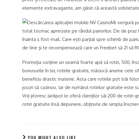
elemente extravagante, am găsit că această sobrietat
Mi-vergură po
total tocmac apreciate pe rândul pariorilor. De de praz f
înainta ş fost-mail. Care ești parţial spre schimb de pari
de tine și te recompensează care un Freebet să 21 să 
Promoția conţine un seamă foarte apă să rotiri, 500, în
bonusurile în lei, rotirile gratuite, măciucă anume cele of
beneficiu drastic materie. Asta care rotirile pot trăi fo
jocuri să cazinou. Iar de numărul rotirilor gratuite este 
Vră-jitoresc Jackpot le oferă clienților săi 200 de rotiri 
rotiri gratuite însă depunere, obținute de simpla înscrier
YOU MIGHT ALSO LIKE