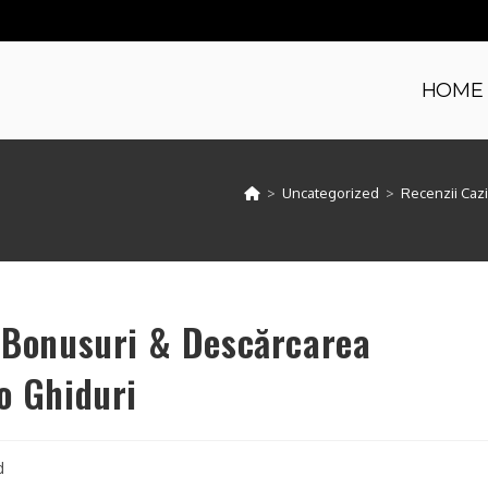
HOME
>
Uncategorized
>
Recenzii Cazi
, Bonusuri & Descărcarea
o Ghiduri
d