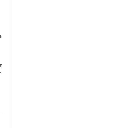
e
un
e