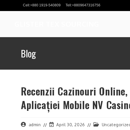
Skip
Cell:+880 1919-540809
Tell:+8809647316756
to
content
GLISTER TEX SOURCING
Blog
Recenzii Cazinouri Online
Aplicației Mobile NV Casin
Post
Post
Post
admin
April 30, 2026
Uncategorize
author:
last
category: