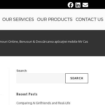
OUR SERVICES
OUR PRODUCTS
CONTACT US
nouri Online, Bonusuri & Descărcarea aplicației mobile NV Casino Ghiduri
Search
SEARCH
Recent Posts
Comparing AI Girlfriends and Real-Life