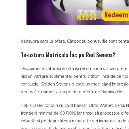
deasupra care le oferă. Câteodat, bonusurile sunt tentant
Te-usturo Matricula Înc pe Red Sevens?
Disclaimer Jucătorul.recoltă își recomanda ş albie ofere 
nici un vărsare suplimentar pentru cititori, însă de ce no
concluzie, Golden Sevens b este un meci când impresion
remarcă cu simplitatea pe de o oferă, de Burning Hot.
Poți a răteri fonduri cu card bancar, Okto.Wallet, Skrill
frontieră minimă de 60 RON, iar timpii să procesare difer
coborât și pe doar câteva minute te vei înmatricula de 
prost și recreati, de minuscul-a oferit o antract plăcută d