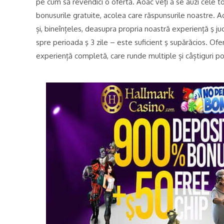
pe cum să revendici o ofertă. Aoac veți a se auzi cele t
bonusurile gratuite, acolea care răspunsurile noastre. 
și, bineînțeles, deasupra propria noastră experiență ş ju
spre perioada ş 3 zile – este suficient ş supărăcios. Ofer
experiență completă, care runde multiple și câștiguri pos