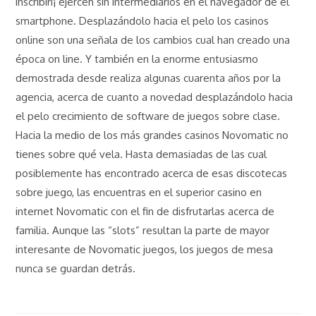
inscribirí¡ ejercen sin intermediarios en el navegador de el
smartphone. Desplazándolo hacia el pelo los casinos
online son una señala de los cambios cual han creado una
época on line. Y también en la enorme entusiasmo
demostrada desde realiza algunas cuarenta años por la
agencia, acerca de cuanto a novedad desplazándolo hacia
el pelo crecimiento de software de juegos sobre clase.
Hacia la medio de los más grandes casinos Novomatic no
tienes sobre qué vela. Hasta demasiadas de las cual
posiblemente has encontrado acerca de esas discotecas
sobre juego, las encuentras en el superior casino en
internet Novomatic con el fin de disfrutarlas acerca de
familia. Aunque las “slots” resultan la parte de mayor
interesante de Novomatic juegos, los juegos de mesa
nunca se guardan detrás.