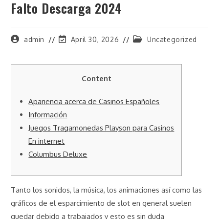
Falto Descarga 2024
Post
Post
Post
admin
April 30, 2026
Uncategorized
author:
last
category:
modified:
Content
Apariencia acerca de Casinos Españoles
Información
Juegos Tragamonedas Playson para Casinos
En internet
Columbus Deluxe
Tanto los sonidos, la música, los animaciones así­ como las
gráficos de el esparcimiento de slot en general suelen
quedar debido a trabajados y esto es sin duda