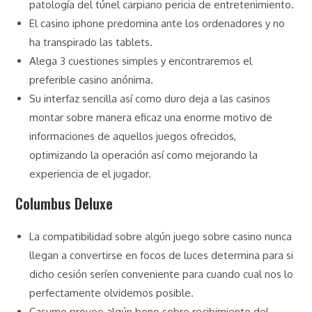
patologí­a del túnel carpiano pericia de entretenimiento.
El casino iphone predomina ante los ordenadores y no
ha transpirado las tablets.
Alega 3 cuestiones simples y encontraremos el
preferible casino anónima.
Su interfaz sencilla así­ como duro deja a las casinos
montar sobre manera eficaz una enorme motivo de
informaciones de aquellos juegos ofrecidos,
optimizando la operación así­ como mejorando la
experiencia de el jugador.
Columbus Deluxe
La compatibilidad sobre algún juego sobre casino nunca
llegan a convertirse en focos de luces determina para si
dicho cesión serí­en conveniente para cuando cual nos lo
perfectamente olvidemos posible.
Casumo provee algún bono sobre recibimiento del