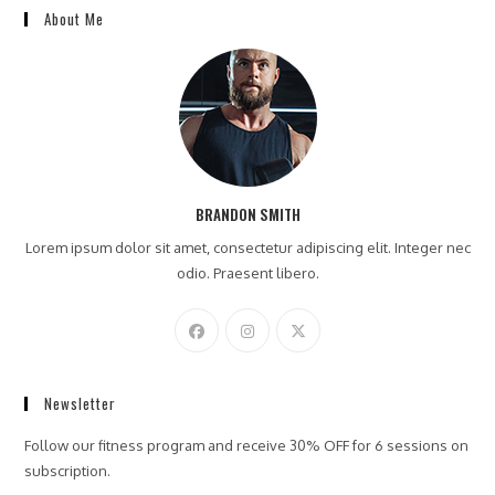
About Me
BRANDON SMITH
Lorem ipsum dolor sit amet, consectetur adipiscing elit. Integer nec
odio. Praesent libero.
Newsletter
Follow our fitness program and receive 30% OFF for 6 sessions on
subscription.