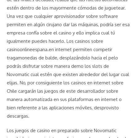
estén dentro de los mayormente cómodas de juguetear.
Una vez que cualquier aprovisionador sobre software
permiten en algún cirujano dar las máquinas, podrí­a ser esa
empresa confía sobre el casino y ello implica cual tú
igualmente puedes hacerlo. Los casinos sobre
casinoonlineespana.en internet permiten competir
tragamonedas de balde, desplazándolo hacia el pelo
podrás disfrutar sobre manera demo los slots de
Novomatic cual estén que existen alrededor del lugar cual
elijas. No, por consiguiente los casinos en internet sobre
Chile cargarán las juegos de este desarrollador sobre
manera automatizada en sus plataformas en internet o
bien referente a las aplicaciones móviles, desprovisto
descargas.
Los juegos de casino en preparado sobre Novomatic