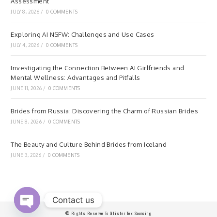
Assessment
JULY 8, 2026
/
0 COMMENTS
Exploring AI NSFW: Challenges and Use Cases
JULY 4, 2026
/
0 COMMENTS
Investigating the Connection Between AI Girlfriends and
Mental Wellness: Advantages and Pitfalls
JUNE 11, 2026
/
0 COMMENTS
Brides from Russia: Discovering the Charm of Russian Brides
JUNE 8, 2026
/
0 COMMENTS
The Beauty and Culture Behind Brides from Iceland
JUNE 3, 2026
/
0 COMMENTS
Contact us
© Rights Reserve To Glister Tex Sourcing