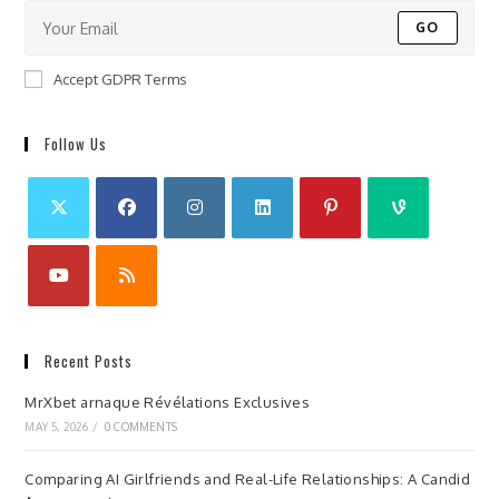
GO
Accept GDPR Terms
Follow Us
Recent Posts
MrXbet arnaque Révélations Exclusives
MAY 5, 2026
/
0 COMMENTS
Comparing AI Girlfriends and Real-Life Relationships: A Candid