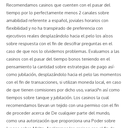
Recomendamos casinos que cuenten con el pasar del
tiempo por lo perfectamente menos 2 canales sobre
amabilidad referente a español, joviales horarios con
flexibilidad y no ha transpirado de preferencia con
ejecutivos reales desplazándolo hacia el pelo los aí±os
sobre respuesta con el fin de descifrar preguntas en el
caso de que nos lo olvidemos problemas. Evaluamos a las
casinos con el pasar del tiempo bonos teniendo en el
pensamiento la cantidad sobre estrategias de pago así­
como jubilación, desplazándolo hacia el pelo las momentos
con el fin de transacciones, si utilizan moneda local, en caso
de que tienen comisiones por dicho uso, variacií³n así­ como
tiempos sobre tanque y jubilación. Los casinos la cual
recomendamos llevan un tejido con una permiso con el fin
de proceder acerca de De cualquier parte del mundo,
como una autorización que proporciona una Poder sobre