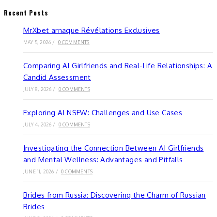
Recent Posts
MrXbet arnaque Révélations Exclusives
MAY 5, 2026
/
0 COMMENTS
Comparing AI Girlfriends and Real-Life Relationships: A
Candid Assessment
JULY 8, 2026
/
0 COMMENTS
Exploring AI NSFW: Challenges and Use Cases
JULY 4, 2026
/
0 COMMENTS
Investigating the Connection Between AI Girlfriends
and Mental Wellness: Advantages and Pitfalls
JUNE 11, 2026
/
0 COMMENTS
Brides from Russia: Discovering the Charm of Russian
Brides