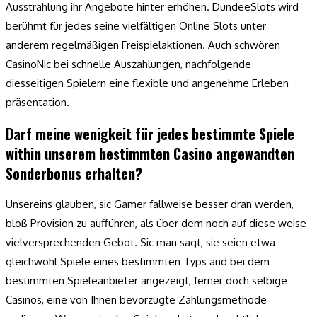
Ausstrahlung ihr Angebote hinter erhöhen. DundeeSlots wird
berühmt für jedes seine vielfältigen Online Slots unter
anderem regelmäßigen Freispielaktionen.
Auch schwören
CasinoNic bei schnelle Auszahlungen, nachfolgende
diesseitigen Spielern eine flexible und angenehme Erleben
präsentation.
Darf meine wenigkeit für jedes bestimmte Spiele
within unserem bestimmten Casino angewandten
Sonderbonus erhalten?
Unsereins glauben, sic Gamer fallweise besser dran werden,
bloß Provision zu aufführen, als über dem noch auf diese weise
vielversprechenden Gebot. Sic man sagt, sie seien etwa
gleichwohl Spiele eines bestimmten Typs and bei dem
bestimmten Spieleanbieter angezeigt, ferner doch selbige
Casinos, eine von Ihnen bevorzugte Zahlungsmethode