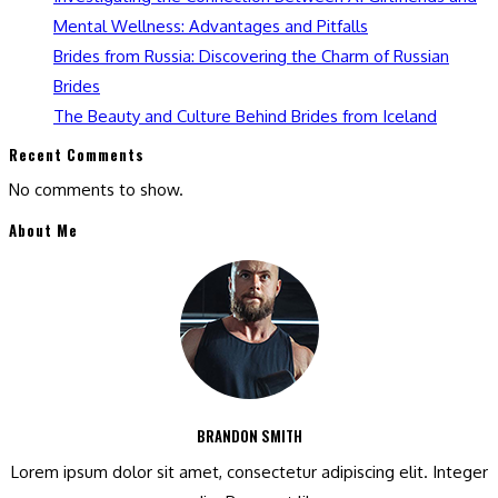
Mental Wellness: Advantages and Pitfalls
Brides from Russia: Discovering the Charm of Russian
Brides
The Beauty and Culture Behind Brides from Iceland
Recent Comments
No comments to show.
About Me
BRANDON SMITH
Lorem ipsum dolor sit amet, consectetur adipiscing elit. Integer