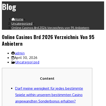
Blog
Home
>
Uncategorized
>
Online Casinos Brd 2026 Verzeichnis von 95 Anbietern
Online Casinos Brd 2026 Verzeichnis Von 95
Anbietern
Post
admin
author:
Post
April 30, 2026
last
Post
Uncategorized
modified:
category:
Content
Darf meine wenigkeit für jedes bestimmte
Spiele within unserem bestimmten Casino
angewandten Sonderbonus erhalten?