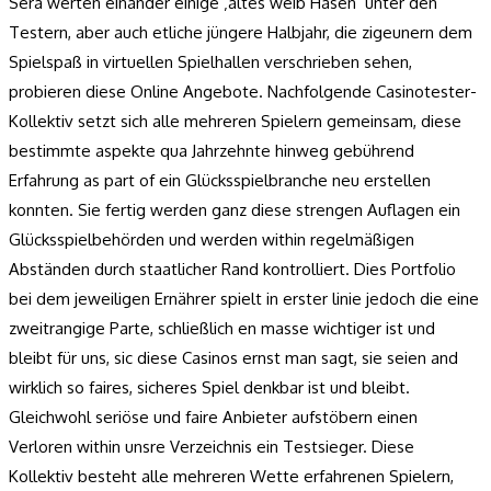
Sera werten einander einige ‚altes weib Hasen‘ unter den
Testern, aber auch etliche jüngere Halbjahr, die zigeunern dem
Spielspaß in virtuellen Spielhallen verschrieben sehen,
probieren diese Online Angebote. Nachfolgende Casinotester-
Kollektiv setzt sich alle mehreren Spielern gemeinsam, diese
bestimmte aspekte qua Jahrzehnte hinweg gebührend
Erfahrung as part of ein Glücksspielbranche neu erstellen
konnten. Sie fertig werden ganz diese strengen Auflagen ein
Glücksspielbehörden und werden within regelmäßigen
Abständen durch staatlicher Rand kontrolliert. Dies Portfolio
bei dem jeweiligen Ernährer spielt in erster linie jedoch die eine
zweitrangige Parte, schließlich en masse wichtiger ist und
bleibt für uns, sic diese Casinos ernst man sagt, sie seien and
wirklich so faires, sicheres Spiel denkbar ist und bleibt.
Gleichwohl seriöse und faire Anbieter aufstöbern einen
Verloren within unsre Verzeichnis ein Testsieger. Diese
Kollektiv besteht alle mehreren Wette erfahrenen Spielern,