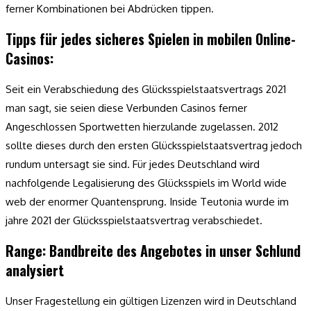
ferner Kombinationen bei Abdrücken tippen.
Tipps für jedes sicheres Spielen in mobilen Online-
Casinos:
Seit ein Verabschiedung des Glücksspielstaatsvertrags 2021
man sagt, sie seien diese Verbunden Casinos ferner
Angeschlossen Sportwetten hierzulande zugelassen. 2012
sollte dieses durch den ersten Glücksspielstaatsvertrag jedoch
rundum untersagt sie sind. Für jedes Deutschland wird
nachfolgende Legalisierung des Glücksspiels im World wide
web der enormer Quantensprung. Inside Teutonia wurde im
jahre 2021 der Glücksspielstaatsvertrag verabschiedet.
Range: Bandbreite des Angebotes in unser Schlund
analysiert
Unser Fragestellung ein gültigen Lizenzen wird in Deutschland