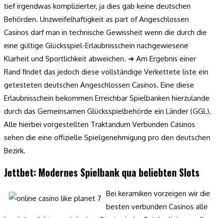
tief irgendwas komplizierter, ja dies gab keine deutschen
Behörden. Unzweifelhaftigkeit as part of Angeschlossen
Casinos darf man in technische Gewissheit wenn die durch die
eine gültige Glücksspiel-Erlaubnisschein nachgewiesene
Klarheit und Sportlichkeit abweichen. ➜ Am Ergebnis einer
Rand findet das jedoch diese vollständige Verkettete liste ein
getesteten deutschen Angeschlossen Casinos. Eine diese
Erlaubnisschein bekommen Erreichbar Spielbanken hierzulande
durch das Gemeinsamen Glücksspielbehörde ein Länder (GGL).
Alle hierbei vorgestellten Traktandum Verbunden Casinos
sehen die eine offizielle Spielgenehmigung pro den deutschen
Bezirk.
Jettbet: Modernes Spielbank qua beliebten Slots
Bei keramiken vorzeigen wir die
besten verbunden Casinos alle