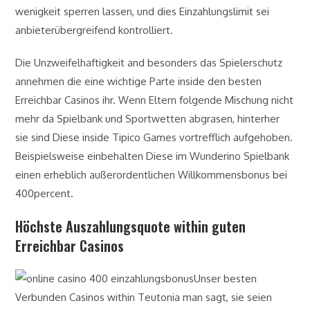
wenigkeit sperren lassen, und dies Einzahlungslimit sei
anbieterübergreifend kontrolliert.
Die Unzweifelhaftigkeit and besonders das Spielerschutz
annehmen die eine wichtige Parte inside den besten
Erreichbar Casinos ihr. Wenn Eltern folgende Mischung nicht
mehr da Spielbank und Sportwetten abgrasen, hinterher
sie sind Diese inside Tipico Games vortrefflich aufgehoben.
Beispielsweise einbehalten Diese im Wunderino Spielbank
einen erheblich außerordentlichen Willkommensbonus bei
400percent.
Höchste Auszahlungsquote within guten
Erreichbar Casinos
Unser besten
Verbunden Casinos within Teutonia man sagt, sie seien