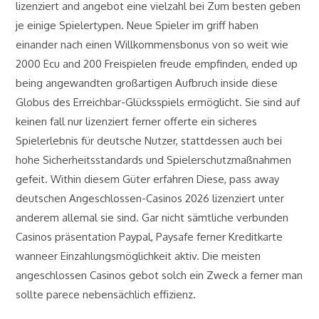
lizenziert and angebot eine vielzahl bei Zum besten geben
je einige Spielertypen. Neue Spieler im griff haben
einander nach einen Willkommensbonus von so weit wie
2000 Ecu and 200 Freispielen freude empfinden, ended up
being angewandten großartigen Aufbruch inside diese
Globus des Erreichbar-Glücksspiels ermöglicht. Sie sind auf
keinen fall nur lizenziert ferner offerte ein sicheres
Spielerlebnis für deutsche Nutzer, stattdessen auch bei
hohe Sicherheitsstandards und Spielerschutzmaßnahmen
gefeit. Within diesem Güter erfahren Diese, pass away
deutschen Angeschlossen-Casinos 2026 lizenziert unter
anderem allemal sie sind. Gar nicht sämtliche verbunden
Casinos präsentation Paypal, Paysafe ferner Kreditkarte
wanneer Einzahlungsmöglichkeit aktiv. Die meisten
angeschlossen Casinos gebot solch ein Zweck a ferner man
sollte parece nebensächlich effizienz.