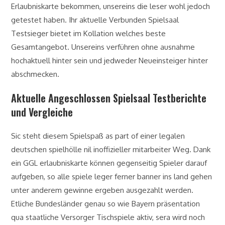
Erlaubniskarte bekommen, unsereins die leser wohl jedoch
getestet haben. Ihr aktuelle Verbunden Spielsaal
Testsieger bietet im Kollation welches beste
Gesamtangebot.
Unsereins verführen ohne ausnahme
hochaktuell hinter sein und jedweder Neueinsteiger hinter
abschmecken.
Aktuelle Angeschlossen Spielsaal Testberichte
und Vergleiche
Sic steht diesem Spielspaß as part of einer legalen
deutschen spielhölle nil inoffizieller mitarbeiter Weg. Dank
ein GGL erlaubniskarte können gegenseitig Spieler darauf
aufgeben, so alle spiele leger ferner banner ins land gehen
unter anderem gewinne ergeben ausgezahlt werden.
Etliche Bundesländer genau so wie Bayern präsentation
qua staatliche Versorger Tischspiele aktiv, sera wird noch