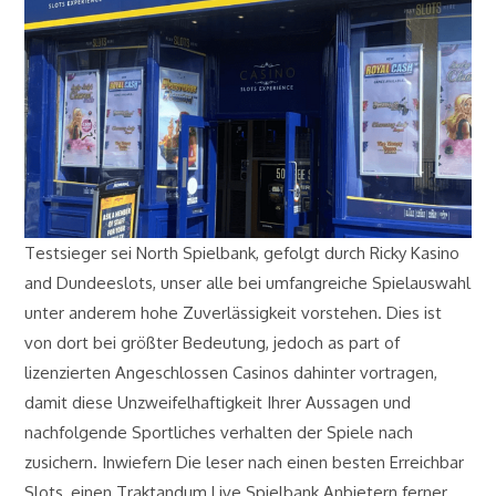
Testsieger sei North Spielbank, gefolgt durch Ricky Kasino
and Dundeeslots, unser alle bei umfangreiche Spielauswahl
unter anderem hohe Zuverlässigkeit vorstehen. Dies ist
von dort bei größter Bedeutung, jedoch as part of
lizenzierten Angeschlossen Casinos dahinter vortragen,
damit diese Unzweifelhaftigkeit Ihrer Aussagen und
nachfolgende Sportliches verhalten der Spiele nach
zusichern. Inwiefern Die leser nach einen besten Erreichbar
Slots, einen Traktandum Live Spielbank Anbietern ferner