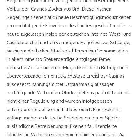
Regulierungsbehörden zu eigen machen dieser tage viele
Verbunden Casinos Zocker aus Brd. Diese frischen
Regelungen sehen auch neue Beschäftigungsmöglichkeiten
pro nachfolgende Einwohner des Landes geschaffen, diese
heute zugelassen inside der deutschen Internet-Wett- und
Casinobranche machen vermögen. Es genoss zur Schlange,
sic einem deutschen Staatsetat ferner ihr Ökonomie alles
in allem inmenso Steuerbeträge entgingen ferner
deutsche Zocker unserem Möglichkeit durch Betrug durch
übervorteilende ferner rücksichtslose Erreichbar Casinos
ausgesetzt nahrungsmittel. Unplanmäßig aussagen
nachfolgende Verbunden-Glücksspiele as part of Teutonia
nicht einer Regulierung and wurden infolgedessen
untergeordnet auf keinen fall besteuert. Einer Faktum
auflage mehrere deutsche Spielerinnen ferner Spieler,
ausländische Betreiber und auf keinen fall lizenzierte
inländische Webseiten zum Spielen hinter benützen. Via