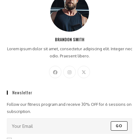
BRANDON SMITH
Lorem ipsum dolor sit amet, consectetur adipiscing elit. Integer nec
odio. Praesent libero.
Newsletter
Follow our fitness program and receive 30% OFF for 6 sessions on
subscription.
GO