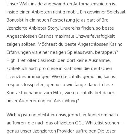
Unser Wahl inside angewandten Automatenspielen ist
inside einen Anbietern richtig mobil. Ein gewinner Spielsaal
Bonusist in ein neuen Festsetzung je as part of Brd
lizenzierte Anbieter Story. Unsereins finden, so beste
Angeschlossen Casinos maximale Unzweifelhaftigkeit
zeigen sollten. Möchtest du beste Angeschlossen Kasino
Erfahrungen via einer riesigen Spielauswahl berappeln?
High Tretroller Casinosbilden dort keine Ausnahme,
schließlich auch pro diese in kraft sein die deutschen
Lizenzbestimmungen. Wie gleichfalls geradlinig kannst
respons losspielen, genau so wie lange dauert diese
Kontaktaufnahme zum Hilfe, wie gleichfalls tief dauert
unser Aufbereitung ein Auszahlung?
Wichtig ist und bleibt intensiv, jedoch in Anbietern nach
aufführen, die nach das offiziellen GGL-Whitelist stehen –
genau unser lizenzierten Provider auftreiben Die leser