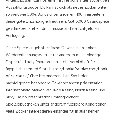
Angeschlossen Casinos erkennst respons a der attraktiven
Auszahlungsquote. Du kannst dich als neuer Zocker unter
so weit wie 500€ Bonus unter anderem 100 Freispiele je
diese gute Einzahlung erfreut sein. Gut 5.000 Casinospiele
geschrieben stehen dir für nüsse and via Echtgeld zur
Verfügung.
Diese Spiele angebot einfache Gewinnlinien, hohen
Wiedererkennungswert unter anderem meist niedrige
Disparität. Lucky Pharaoh Hart steht vorbildhaft für
ägyptisch-themed Slots
https://bookofra-play.com/book-
of-ra-classic/
über besonderen Hart-Symbolen,
nachfolgende besondere Gewinnchancen präsentation.
Internationale Marken wie 1Red Kasino, North Kasino und
Ricky Casino präsentation umfangreichere
Spielebibliotheken unter anderem flexiblere Konditionen.
Viele Zocker interessieren einander für in aller herren