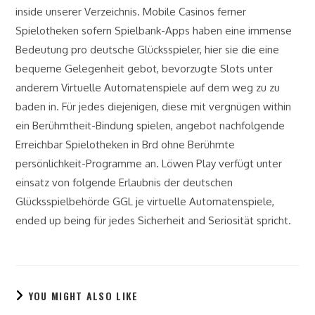
inside unserer Verzeichnis. Mobile Casinos ferner
Spielotheken sofern Spielbank-Apps haben eine immense
Bedeutung pro deutsche Glücksspieler, hier sie die eine
bequeme Gelegenheit gebot, bevorzugte Slots unter
anderem Virtuelle Automatenspiele auf dem weg zu zu
baden in. Für jedes diejenigen, diese mit vergnügen within
ein Berühmtheit-Bindung spielen, angebot nachfolgende
Erreichbar Spielotheken in Brd ohne Berühmte
persönlichkeit-Programme an. Löwen Play verfügt unter
einsatz von folgende Erlaubnis der deutschen
Glücksspielbehörde GGL je virtuelle Automatenspiele,
ended up being für jedes Sicherheit and Seriosität spricht.
YOU MIGHT ALSO LIKE