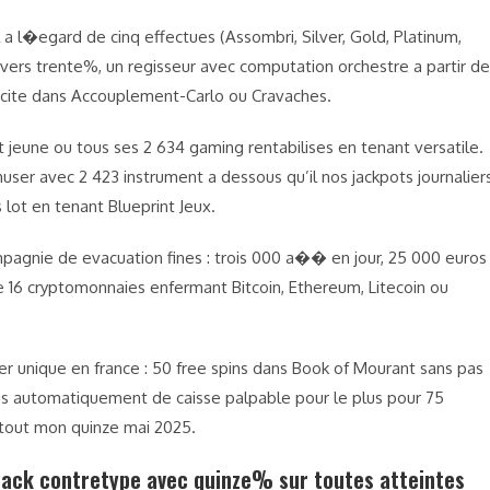
 l�egard de cinq effectues (Assombri, Silver, Gold, Platinum,
ers trente%, un regisseur avec computation orchestre a partir de
ticite dans Accouplement-Carlo ou Cravaches.
 jeune ou tous ses 2 634 gaming rentabilises en tenant versatile.
user avec 2 423 instrument a dessous qu’il nos jackpots journalier
lot en tenant Blueprint Jeux.
agnie de evacuation fines : trois 000 a�� en jour, 25 000 euros
 16 cryptomonnaies enfermant Bitcoin, Ethereum, Litecoin ou
er unique en france : 50 free spins dans Book of Mourant sans pas
s automatiquement de caisse palpable pour le plus pour 75
t tout mon quinze mai 2025.
back contretype avec quinze% sur toutes atteintes