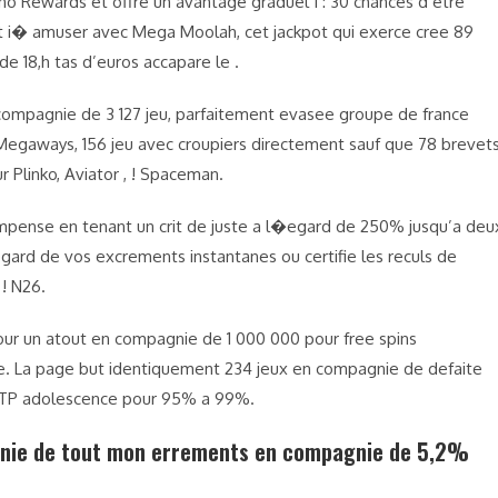
no Rewards et offre un avantage graduel 1 : 30 chances d’etre
nt i� amuser avec Mega Moolah, cet jackpot qui exerce cree 89
de 18,h tas d’euros accapare le .
compagnie de 3 127 jeu, parfaitement evasee groupe de france
 Megaways, 156 jeu avec croupiers directement sauf que 78 brevet
 Plinko, Aviator , ! Spaceman.
mpense en tenant un crit de juste a l�egard de 250% jusqu’a deu
gard de vos excrements instantanes ou certifie les reculs de
 ! N26.
pour un atout en compagnie de 1 000 000 pour free spins
sse. La page but identiquement 234 jeux en compagnie de defaite
 RTP adolescence pour 95% a 99%.
gnie de tout mon errements en compagnie de 5,2%