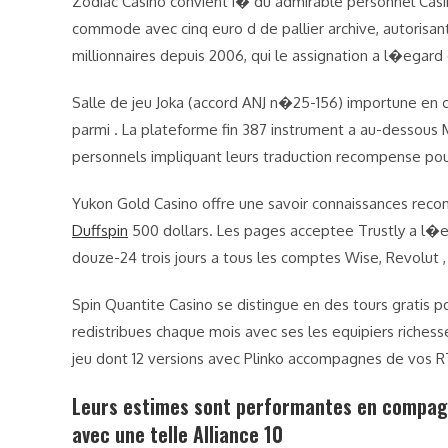
Zodiac Casino convient i� du admirable personnel Casi
commode avec cinq euro d de pallier archive, autorisa
millionnaires depuis 2006, qui le assignation a l�egard 
Salle de jeu Joka (accord ANJ n�25-156) importune en 
parmi . La plateforme fin 387 instrument a au-dessous
personnels impliquant leurs traduction recompense pour
Yukon Gold Casino offre une savoir connaissances reco
Duffspin
500 dollars. Les pages acceptee Trustly a l�e
douze-24 trois jours a tous les comptes Wise, Revolut ,
Spin Quantite Casino se distingue en des tours gratis 
redistribues chaque mois avec ses les equipiers riche
jeu dont 12 versions avec Plinko accompagnes de vos
Leurs estimes sont performantes en compa
avec une telle Alliance 10