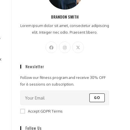
BRANDON SMITH
Lorem ipsum dolor sit amet, consectetur adipiscing
elit. Integer nec odio. Praesent libero.
s
x
Newsletter
Follow our fitness program and receive 30% OFF
for 6 sessions on subscription.
GO
Accept GDPR Terms
Follow Us