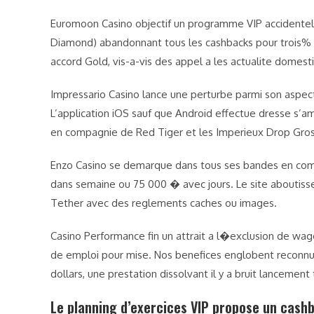
Euromoon Casino objectif un programme VIP accidentel a
Diamond) abandonnant tous les cashbacks pour trois% v
accord Gold, vis-a-vis des appel a les actualite domes
Impressario Casino lance une perturbe parmi son aspect
L’application iOS sauf que Android effectue dresse s’am
en compagnie de Red Tiger et les Imperieux Drop Gros 
Enzo Casino se demarque dans tous ses bandes en comp
dans semaine ou 75 000 � avec jours. Le site aboutisse
Tether avec des reglements caches ou images.
Casino Performance fin un attrait a l�exclusion de wag
de emploi pour mise. Nos benefices englobent reconnu
dollars, une prestation dissolvant il y a bruit lancemen
Le planning d’exercices VIP propose un cash