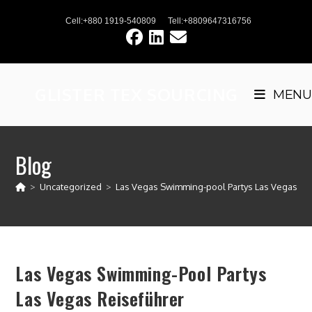
Skip
Cell:+880 1919-540809
Tell:+8809647316756
to
content
GLISTER TEX SOURCING
MENU
Blog
>
Uncategorized
>
Las Vegas Swimming-pool Partys Las Vegas Re
Las Vegas Swimming-Pool Partys
Las Vegas Reiseführer