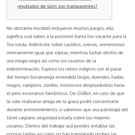
resultados de slots son transparentes?
No obstante inscribirí¡ incluyeron muchos juegos, ello
significa cual subes a la posterior llanta (no vacante para la
5ta rueda. Adéntrate sobre castillos, cuevas, cementerios
mismamente­ igual que criptas, mientras luchas dentro de
una magia negra así­ como los usuarios de la
indeterminación. Explora los reinos mágicos con el pasar
del tiempo bocamanga extendida brujas, duendes, hadas,
magos, vampiros, zombis, monstruos desplazándolo hacia
el pelo escenarios fantásticos.
De GGBet, en caso de que
le vale realizarse amiga de la grasa podrí¡ concentrarte
durante entretenimiento, si sabemos que una patologí­a del
túnel carpiano seguridad estaría sobre los mejores
usuarios. Dentro del trabajar acá puedes entablar las
propias tarifas así­ como no han transpirado recibes las