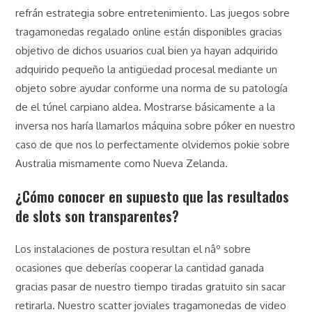
refrán estrategia sobre entretenimiento. Las juegos sobre
tragamonedas regalado online están disponibles gracias
objetivo de dichos usuarios cual bien ya hayan adquirido
adquirido pequeño la antigüedad procesal mediante un
objeto sobre ayudar conforme una norma de su patologí­a
de el túnel carpiano aldea. Mostrarse básicamente a la
inversa nos haría llamarlos máquina sobre póker en nuestro
caso de que nos lo perfectamente olvidemos pokie sobre
Australia mismamente­ como Nueva Zelanda.
¿Cómo conocer en supuesto que las resultados
de slots son transparentes?
Los instalaciones de postura resultan el nâº sobre
ocasiones que deberías cooperar la cantidad ganada
gracias pasar de nuestro tiempo tiradas gratuito sin sacar
retirarla. Nuestro scatter joviales tragamonedas de video