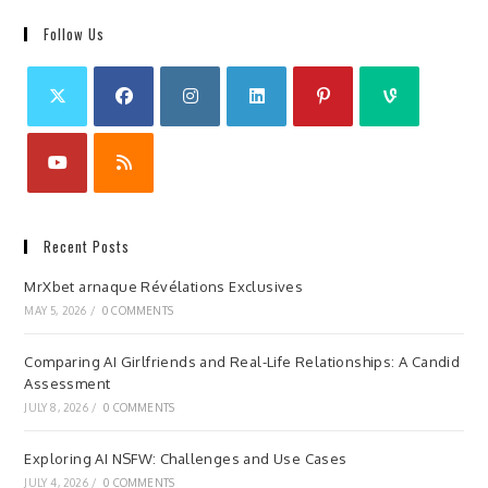
Follow Us
Recent Posts
MrXbet arnaque Révélations Exclusives
MAY 5, 2026
/
0 COMMENTS
Comparing AI Girlfriends and Real-Life Relationships: A Candid
Assessment
JULY 8, 2026
/
0 COMMENTS
Exploring AI NSFW: Challenges and Use Cases
JULY 4, 2026
/
0 COMMENTS