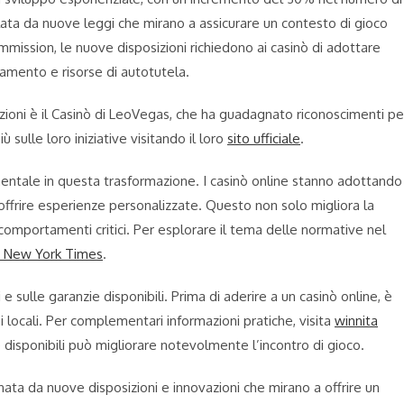
relata da nuove leggi che mirano a assicurare un contesto di gioco
ission, le nuove disposizioni richiedono ai casinò di adottare
rsamento e risorse di autotutela.
zioni è il Casinò di LeoVegas, che ha guadagnato riconoscimenti pe
 sulle loro iniziative visitando il loro
sito ufficiale
.
entale in questa trasformazione. I casinò online stanno adottando
offrire esperienze personalizzate. Questo non solo migliora la
 comportamenti critici. Per esplorare il tema delle normative nel
 New York Times
.
i e sulle garanzie disponibili. Prima di aderire a un casinò online, è
 locali. Per complementari informazioni pratiche, visita
winnita
e disponibili può migliorare notevolmente l’incontro di gioco.
nata da nuove disposizioni e innovazioni che mirano a offrire un