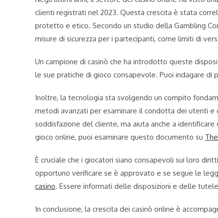
clienti registrati nel 2023. Questa crescita è stata cor
protetto e etico. Secondo un studio della Gambling Comm
misure di sicurezza per i partecipanti, come limiti di ve
Un campione di casinò che ha introdotto queste disposi
le sue pratiche di gioco consapevole. Puoi indagare di più
Inoltre, la tecnologia sta svolgendo un compito fondam
metodi avanzati per esaminare il condotta dei utenti e 
soddisfazione del cliente, ma aiuta anche a identificare
gioco online, puoi esaminare questo documento su
The
È cruciale che i giocatori siano consapevoli sui loro diritt
opportuno verificare se è approvato e se segue le leggi
casino
. Essere informati delle disposizioni e delle tutel
In conclusione, la crescita dei casinò online è accompag