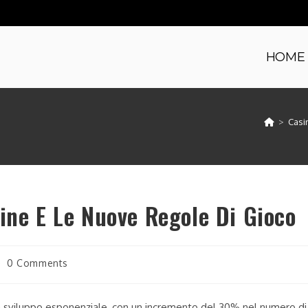
HOME
>
Casi
ine E Le Nuove Regole Di Gioco
st
0 Comments
mments:
 una sviluppo esponenziale, con un incremento del 30% nel numero di