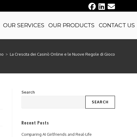
OUR SERVICES
OUR PRODUCTS
CONTACT US
no
>
La Crescita dei Casinò Online e le Nuove Regole di Gioco
Search
SEARCH
Recent Posts
Comparing AI Girlfriends and Real-Life