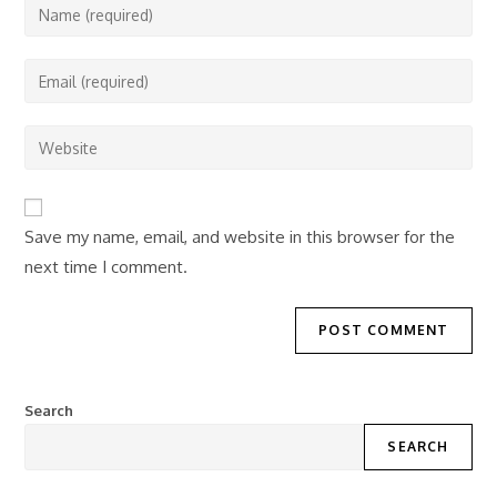
Enter
your
name
Enter
or
your
username
email
Enter
to
address
your
comment
to
website
comment
URL
Save my name, email, and website in this browser for the
(optional)
next time I comment.
Search
SEARCH