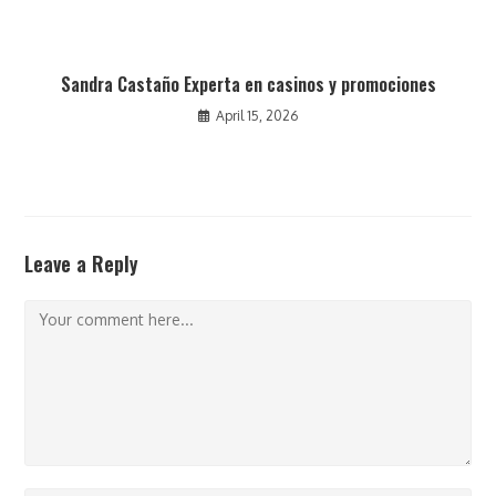
Sandra Castaño Experta en casinos y promociones
April 15, 2026
Leave a Reply
Comment