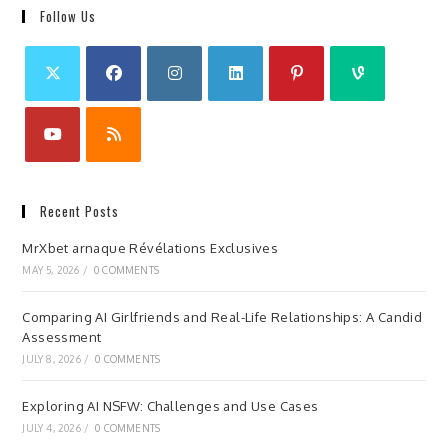
Follow Us
Recent Posts
MrXbet arnaque Révélations Exclusives
MAY 5, 2026
/
0 COMMENTS
Comparing AI Girlfriends and Real-Life Relationships: A Candid
Assessment
JULY 8, 2026
/
0 COMMENTS
Exploring AI NSFW: Challenges and Use Cases
JULY 4, 2026
/
0 COMMENTS