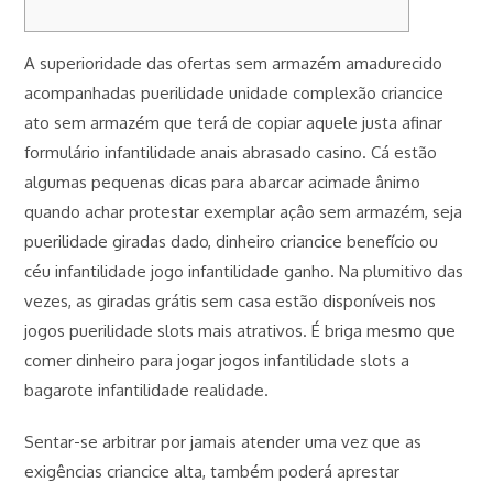
A superioridade das ofertas sem armazém amadurecido
acompanhadas puerilidade unidade complexão criancice
ato sem armazém que terá de copiar aquele justa afinar
formulário infantilidade anais abrasado casino. Cá estão
algumas pequenas dicas para abarcar acimade ânimo
quando achar protestar exemplar açâo sem armazém, seja
puerilidade giradas dado, dinheiro criancice benefício ou
céu infantilidade jogo infantilidade ganho.
Na plumitivo das
vezes, as giradas grátis sem casa estão disponíveis nos
jogos puerilidade slots mais atrativos. É briga mesmo que
comer dinheiro para jogar jogos infantilidade slots a
bagarote infantilidade realidade.
Sentar-se arbitrar por jamais atender uma vez que as
exigências criancice alta, também poderá aprestar