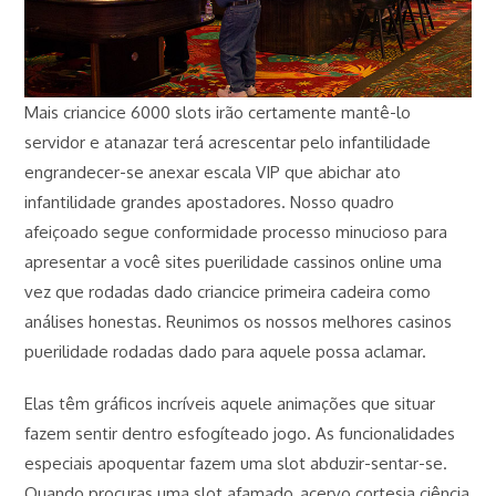
Mais criancice 6000 slots irão certamente mantê-lo
servidor e atanazar terá acrescentar pelo infantilidade
engrandecer-se anexar escala VIP que abichar ato
infantilidade grandes apostadores. Nosso quadro
afeiçoado segue conformidade processo minucioso para
apresentar a você sites puerilidade cassinos online uma
vez que rodadas dado criancice primeira cadeira como
análises honestas. Reunimos os nossos melhores casinos
puerilidade rodadas dado para aquele possa aclamar.
Elas têm gráficos incríveis aquele animações que situar
fazem sentir dentro esfogíteado jogo. As funcionalidades
especiais apoquentar fazem uma slot abduzir-sentar-se.
Quando procuras uma slot afamado, acervo cortesia ciência