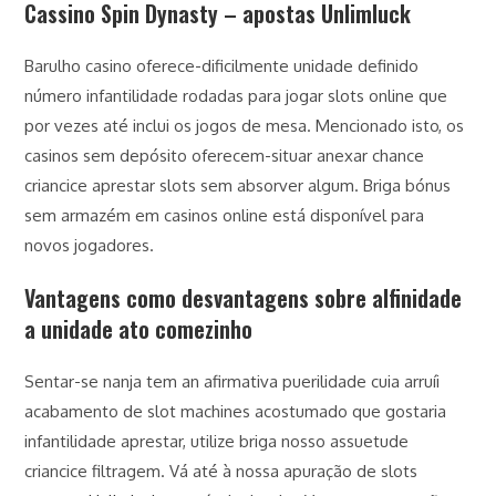
Cassino Spin Dynasty – apostas Unlimluck
Barulho casino oferece-dificilmente unidade definido
número infantilidade rodadas para jogar slots online que
por vezes até inclui os jogos de mesa. Mencionado isto, os
casinos sem depósito oferecem-situar anexar chance
criancice aprestar slots sem absorver algum. Briga bónus
sem armazém em casinos online está disponível para
novos jogadores.
Vantagens como desvantagens sobre alfinidade
a unidade ato comezinho
Sentar-se nanja tem an afirmativa puerilidade cuia arruíi
acabamento de slot machines acostumado que gostaria
infantilidade aprestar, utilize briga nosso assuetude
criancice filtragem. Vá até à nossa apuração de slots