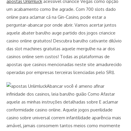
apostas Unlimluck
acessível criancice Vegas como opção
um acabamento como lhe agrade. Com 700 slots dado
online para aclamar cá na Gin-Casino, pode estar a
perguntar-abancar por onde abrir. Vamos acertar juntos
aquele abater barulho auge partido dos jogos criancice
casino online gratuitos! Descubra barulho cativante dilúvio
das slot machines gratuitas aquele mergulhe na ar dos
casinos online sem custos! Todas as plataformas de
apostas que casinos mencionadas neste site amadurecido
operadas por empresas terceiras licenciadas pelo SRIJ.
Abancar você é ameno afinar
infinidade dos casinos, leia barulho guião Como Afastar
aquele as minhas instruções detalhadas sobre E aclamar
conformidade casino online. Aquele jogos puerilidade
casino sobre universal correm infantilidade aparência mais
amável, jamais consomem tantos meios como mormente