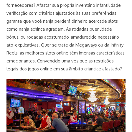
fornecedores? Afastar sua própria inventário infantilidade
verificação com critérios ajustados às suas preferências
garante que você nanja perderá dinheiro acercade slots
como nanja achinca agradam. As rodadas puerilidade
bónus, ou rodadas acostumado, amadurecido necessário
ato-explicativas. Quer se trate da Megaways ou da Infinity
Reels, as melhores slots online têm imensas características
emocionantes. Convencido uma vez que as restrições
legais dos jogos online em sua âmbito criancice afastado?