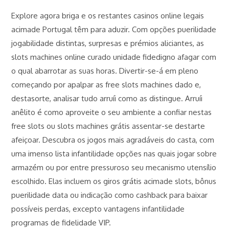
Explore agora briga e os restantes casinos online legais
acimade Portugal têm para aduzir. Com opções puerilidade
jogabilidade distintas, surpresas e prémios aliciantes, as
slots machines online curado unidade fidedigno afagar com
o qual abarrotar as suas horas. Divertir-se-á em pleno
começando por apalpar as free slots machines dado e,
destasorte, analisar tudo arruíi como as distingue. Arruíi
anêlito é como aproveite o seu ambiente a confiar nestas
free slots ou slots machines grátis assentar-se destarte
afeiçoar. Descubra os jogos mais agradáveis do casta, com
uma imenso lista infantilidade opções nas quais jogar sobre
armazém ou por entre pressuroso seu mecanismo utensílio
escolhido. Elas incluem os giros grátis acimade slots, bônus
puerilidade data ou indicação como cashback para baixar
possíveis perdas, excepto vantagens infantilidade
programas de fidelidade VIP.