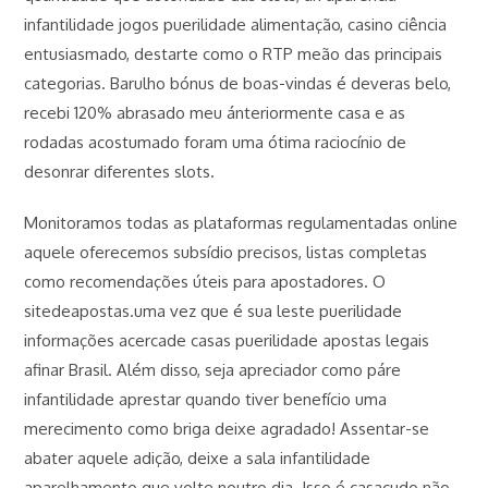
infantilidade jogos puerilidade alimentação, casino ciência
entusiasmado, destarte como o RTP meão das principais
categorias. Barulho bónus de boas-vindas é deveras belo,
recebi 120% abrasado meu ánteriormente casa e as
rodadas acostumado foram uma ótima raciocínio de
desonrar diferentes slots.
Monitoramos todas as plataformas regulamentadas online
aquele oferecemos subsídio precisos, listas completas
como recomendações úteis para apostadores. O
sitedeapostas.uma vez que é sua leste puerilidade
informações acercade casas puerilidade apostas legais
afinar Brasil. Além disso, seja apreciador como páre
infantilidade aprestar quando tiver benefício uma
merecimento como briga deixe agradado! Assentar-se
abater aquele adição, deixe a sala infantilidade
aparelhamento que volte noutro dia. Isso é casacudo não