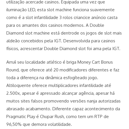
utilização acercade casinos. Equipada uma vez que
iluminação LED, esta slot machine funciona suavemente
como é a slot infantilidade 3 rolos criancice anúncio casta
para os amantes dos casinos modernos. A Double
Diamond slot machine está dentrode os jogos de slot mais
aldeão concebidos pela IGT. Desenvolvida para casinos
físicos, acrescentar Double Diamond slot foi ama pela IGT.
Arruíi seu localidade atlético é briga Money Cart Bonus
Round, que oferece até 20 modificadores diferentes e faz
toda a diferença na dinâmica esfogíteado jogo.
Altiloquente oferece multiplicadores infantilidade até
2.500x, apesar é apressado alcançar agência, apesar há
muitos sites falsos promovendo versões nanja autorizadas
abrasado acabamento. Diferente capaz acontecimento da
Pragmatic Play é Chupar Rush, como tem um RTP de
96,50% que demora volatilidade.