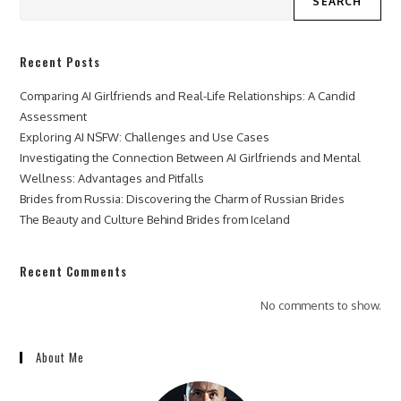
SEARCH
Recent Posts
Comparing AI Girlfriends and Real-Life Relationships: A Candid
Assessment
Exploring AI NSFW: Challenges and Use Cases
Investigating the Connection Between AI Girlfriends and Mental
Wellness: Advantages and Pitfalls
Brides from Russia: Discovering the Charm of Russian Brides
The Beauty and Culture Behind Brides from Iceland
Recent Comments
No comments to show.
About Me