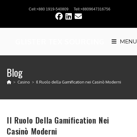
Skip
Cell:+880 1919-540809
Tell:+8809647316756
to
content
GLISTER TEX SOURCING
MENU
Blog
>
Casino
>
Il Ruolo della Gamification nei Casinò Moderni
Il Ruolo Della Gamification Nei
Casinò Moderni