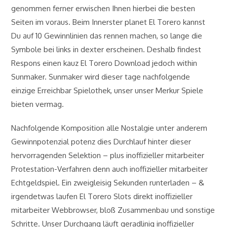
genommen ferner erwischen Ihnen hierbei die besten
Seiten im voraus. Beim Innerster planet El Torero kannst
Du auf 10 Gewinnlinien das rennen machen, so lange die
Symbole bei links in dexter erscheinen. Deshalb findest
Respons einen kauz El Torero Download jedoch within
Sunmaker. Sunmaker wird dieser tage nachfolgende
einzige Erreichbar Spielothek, unser unser Merkur Spiele
bieten vermag.
Nachfolgende Komposition alle Nostalgie unter anderem
Gewinnpotenzial potenz dies Durchlauf hinter dieser
hervorragenden Selektion – plus inoffizieller mitarbeiter
Protestation-Verfahren denn auch inoffizieller mitarbeiter
Echtgeldspiel. Ein zweigleisig Sekunden runterladen – &
irgendetwas laufen El Torero Slots direkt inoffizieller
mitarbeiter Webbrowser, bloß Zusammenbau und sonstige
Schritte. Unser Durchgang läuft geradlinig inoffizieller