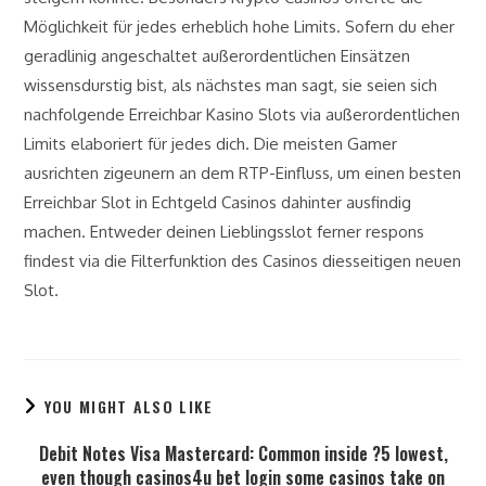
Möglichkeit für jedes erheblich hohe Limits. Sofern du eher
geradlinig angeschaltet außerordentlichen Einsätzen
wissensdurstig bist, als nächstes man sagt, sie seien sich
nachfolgende Erreichbar Kasino Slots via außerordentlichen
Limits elaboriert für jedes dich. Die meisten Gamer
ausrichten zigeunern an dem RTP-Einfluss, um einen besten
Erreichbar Slot in Echtgeld Casinos dahinter ausfindig
machen. Entweder deinen Lieblingsslot ferner respons
findest via die Filterfunktion des Casinos diesseitigen neuen
Slot.
YOU MIGHT ALSO LIKE
Debit Notes Visa Mastercard: Common inside ?5 lowest,
even though casinos4u bet login some casinos take on