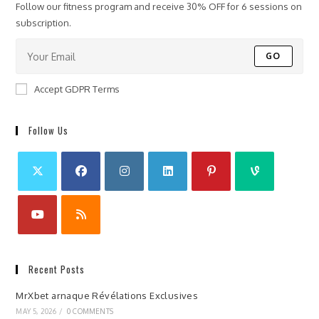
Follow our fitness program and receive 30% OFF for 6 sessions on
subscription.
GO
Accept GDPR Terms
Follow Us
Recent Posts
MrXbet arnaque Révélations Exclusives
MAY 5, 2026
/
0 COMMENTS