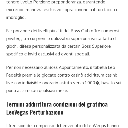
tenero livello Porzione preponderanza, garantendo
excretion manovra esclusivo sopra canone a il tuo faccia di
imbroglio.
Far porzione dei livelli piu alti del Boss Club offre numerosi
privilegi, tra cui premio utilizzabili sopra una vasta fatta di
giochi, difesa personalizzata da certain Boss Superiore
specifico e inviti esclusivi ad eventi speciali.
Per non necessario al Boss Appuntamento, il tabella Leo
Fedeltà premia le giocate contro casinò addirittura casinò
live con indivisible onorario astuto verso 1.000�, basato sui
punti accumulati qualsiasi mese.
Termini addirittura condizioni del gratifica
LeoVegas Perturbazione
I free spin del compenso di benvenuto di LeoVegas hanno