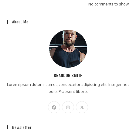
No comments to show.
About Me
BRANDON SMITH
Lorem ipsum dolor sit amet, consectetur adipiscing elit. Integer nec
odio. Praesent libero.
Newsletter