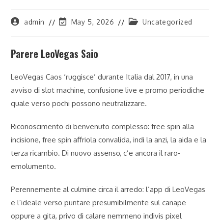
Post
Post
Post
admin
May 5, 2026
Uncategorized
author:
last
category:
modified:
Parere LeoVegas Saio
LeoVegas Caos ‘ruggisce’ durante Italia dal 2017, in una
avviso di slot machine, confusione live e promo periodiche
quale verso pochi possono neutralizzare.
Riconoscimento di benvenuto complesso: free spin alla
incisione, free spin affriola convalida, indi la anzi, la aida e la
terza ricambio. Di nuovo assenso, c’e ancora il raro-
emolumento.
Perennemente al culmine circa il arredo: l’app di LeoVegas
e l’ideale verso puntare presumibilmente sul canape
oppure a gita, privo di calare nemmeno indivis pixel