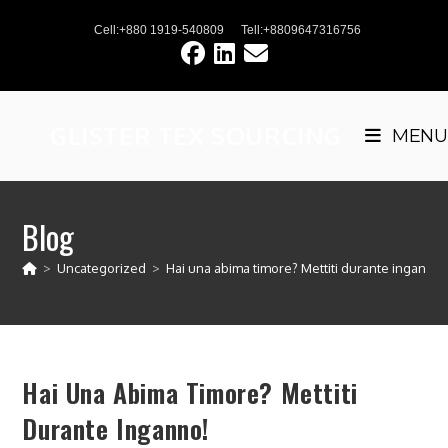
Skip
Cell:+880 1919-540809
Tell:+8809647316756
to
content
GLISTER TEX SOURCING
MENU
Blog
>
Uncategorized
>
Hai una abima timore? Mettiti durante inganno!
Hai Una Abima Timore? Mettiti
Durante Inganno!