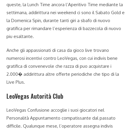
queste, la Lunch Time ancora l’Aperitivo Time mediante la
settimana, addirittura nei weekend ci sono il Sabato Gold e
la Domenica Spin, durante tanti giri a sbafo di nuovo
gratifica per rimandare l’esperienza di bazzecola di nuovo
piu esaltante.
Anche gli appassionati di casa da gioco live trovano
numerosi incentivi contro LeoVegas, con cui indivis bene
gratifica di convenevole che razza di puo acquistare i
2.000� addirittura altre offerte periodiche che tipo di la
Live Plus.
LeoVegas Autorità Club
LeoVegas Confusione accoglie i suoi giocatori nel
Personalità Appuntamento compatissante dal passato
difficile. Qualunque mese, l’operatore assegna indivis