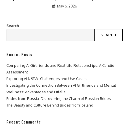
May 6, 2026
Search
SEARCH
Recent Posts
Comparing AI Girlfriends and Real-Life Relationships: A Candid
Assessment
Exploring AI NSFW: Challenges and Use Cases
Investigating the Connection Between AI Girlfriends and Mental
Wellness: Advantages and Pitfalls
Brides from Russia: Discovering the Charm of Russian Brides
The Beauty and Culture Behind Brides from Iceland
Recent Comments