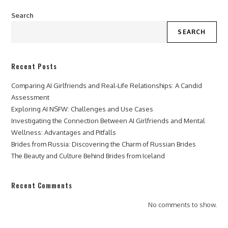
Search
SEARCH
Recent Posts
Comparing AI Girlfriends and Real-Life Relationships: A Candid
Assessment
Exploring AI NSFW: Challenges and Use Cases
Investigating the Connection Between AI Girlfriends and Mental
Wellness: Advantages and Pitfalls
Brides from Russia: Discovering the Charm of Russian Brides
The Beauty and Culture Behind Brides from Iceland
Recent Comments
No comments to show.