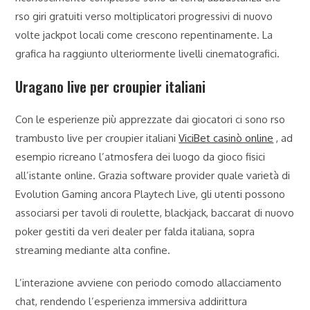
rso giri gratuiti verso moltiplicatori progressivi di nuovo
volte jackpot locali come crescono repentinamente. La
grafica ha raggiunto ulteriormente livelli cinematografici.
Uragano live per croupier italiani
Con le esperienze più apprezzate dai giocatori ci sono rso
trambusto live per croupier italiani
ViciBet casinò online
, ad
esempio ricreano l’atmosfera dei luogo da gioco fisici
all’istante online. Grazia software provider quale varietà di
Evolution Gaming ancora Playtech Live, gli utenti possono
associarsi per tavoli di roulette, blackjack, baccarat di nuovo
poker gestiti da veri dealer per falda italiana, sopra
streaming mediante alta confine.
L’interazione avviene con periodo comodo allacciamento
chat, rendendo l’esperienza immersiva addirittura