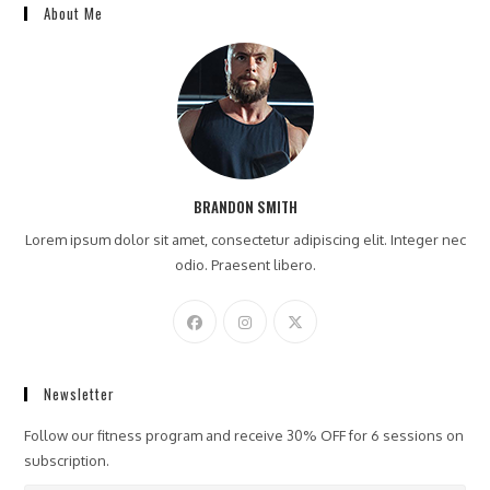
About Me
BRANDON SMITH
Lorem ipsum dolor sit amet, consectetur adipiscing elit. Integer nec
odio. Praesent libero.
Newsletter
Follow our fitness program and receive 30% OFF for 6 sessions on
subscription.