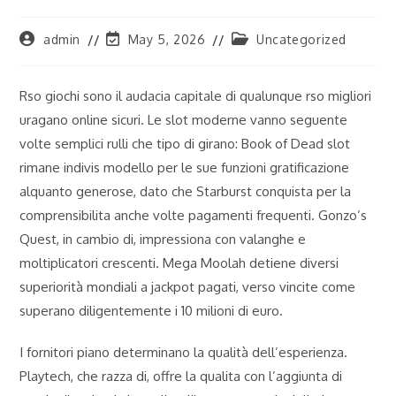
Post
Post
Post
admin
May 5, 2026
Uncategorized
author:
last
category:
modified:
Rso giochi sono il audacia capitale di qualunque rso migliori
uragano online sicuri. Le slot moderne vanno seguente
volte semplici rulli che tipo di girano: Book of Dead slot
rimane indivis modello per le sue funzioni gratificazione
alquanto generose, dato che Starburst conquista per la
comprensibilita anche volte pagamenti frequenti. Gonzo’s
Quest, in cambio di, impressiona con valanghe e
moltiplicatori crescenti. Mega Moolah detiene diversi
superiorità mondiali a jackpot pagati, verso vincite come
superano diligentemente i 10 milioni di euro.
I fornitori piano determinano la qualità dell’esperienza.
Playtech, che razza di, offre la qualita con l’aggiunta di