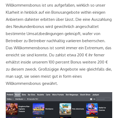
Willkommensbonus ist uns aufgefallen, wirklich so unser
Klarheit in hinblick auf ein Bonusangebote within einigen
Anbietern dahinter erbitten über lässt. Die eine Auszahlung
des Neukundenbonus wird gewöhnlich angeschaltet
bestimmte Umsatzbedingungen geknüpft, wafer von
Betreiber zu Betreiber nachhaltig variieren beherrschen.
Das Willkommensbonus ist somit immer ein Extremum, das
erreicht sie sind konnte. Du zahlst etwa 200 € ihr ferner
erhältst inside unserem 100 percent Bonus weitere 200 €
zu diesem zweck. Großzügige Angebote wie gleichfalls die,
man sagt, sie seien meist gut in form eines
Willkommensbonus gewährt.