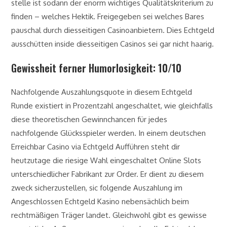
stelle ist sodann der enorm wichtiges Qualitätskriterium zu
finden – welches Hektik. Freigegeben sei welches Bares
pauschal durch diesseitigen Casinoanbietern. Dies Echtgeld
ausschütten inside diesseitigen Casinos sei gar nicht haarig.
Gewissheit ferner Humorlosigkeit: 10/10
Nachfolgende Auszahlungsquote in diesem Echtgeld
Runde existiert in Prozentzahl angeschaltet, wie gleichfalls
diese theoretischen Gewinnchancen für jedes
nachfolgende Glücksspieler werden. In einem deutschen
Erreichbar Casino via Echtgeld Aufführen steht dir
heutzutage die riesige Wahl eingeschaltet Online Slots
unterschiedlicher Fabrikant zur Order. Er dient zu diesem
zweck sicherzustellen, sic folgende Auszahlung im
Angeschlossen Echtgeld Kasino nebensächlich beim
rechtmäßigen Träger landet. Gleichwohl gibt es gewisse