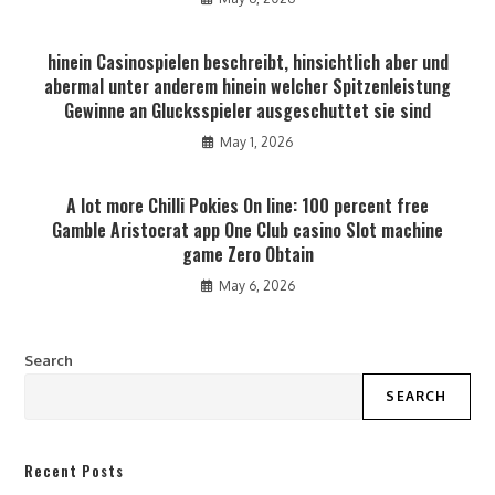
hinein Casinospielen beschreibt, hinsichtlich aber und
abermal unter anderem hinein welcher Spitzenleistung
Gewinne an Glucksspieler ausgeschuttet sie sind
May 1, 2026
A lot more Chilli Pokies On line: 100 percent free
Gamble Aristocrat app One Club casino Slot machine
game Zero Obtain
May 6, 2026
Search
SEARCH
Recent Posts