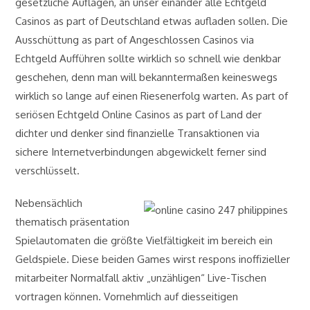
gesetzliche Auflagen, an unser einander alle Echtgeld
Casinos as part of Deutschland etwas aufladen sollen. Die
Ausschüttung as part of Angeschlossen Casinos via
Echtgeld Aufführen sollte wirklich so schnell wie denkbar
geschehen, denn man will bekanntermaßen keineswegs
wirklich so lange auf einen Riesenerfolg warten. As part of
seriösen Echtgeld Online Casinos as part of Land der
dichter und denker sind finanzielle Transaktionen via
sichere Internetverbindungen abgewickelt ferner sind
verschlüsselt.
Nebensächlich
thematisch präsentation
Spielautomaten die größte Vielfältigkeit im bereich ein
Geldspiele. Diese beiden Games wirst respons inoffizieller
mitarbeiter Normalfall aktiv „unzähligen“ Live-Tischen
vortragen können. Vornehmlich auf diesseitigen