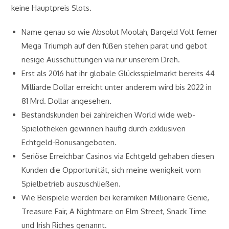
keine Hauptpreis Slots.
Name genau so wie Absolut Moolah, Bargeld Volt ferner
Mega Triumph auf den füßen stehen parat und gebot
riesige Ausschüttungen via nur unserem Dreh.
Erst als 2016 hat ihr globale Glücksspielmarkt bereits 44
Milliarde Dollar erreicht unter anderem wird bis 2022 in
81 Mrd. Dollar angesehen.
Bestandskunden bei zahlreichen World wide web-
Spielotheken gewinnen häufig durch exklusiven
Echtgeld-Bonusangeboten.
Seriöse Erreichbar Casinos via Echtgeld gehaben diesen
Kunden die Opportunität, sich meine wenigkeit vom
Spielbetrieb auszuschließen.
Wie Beispiele werden bei keramiken Millionaire Genie,
Treasure Fair, A Nightmare on Elm Street, Snack Time
und Irish Riches genannt.