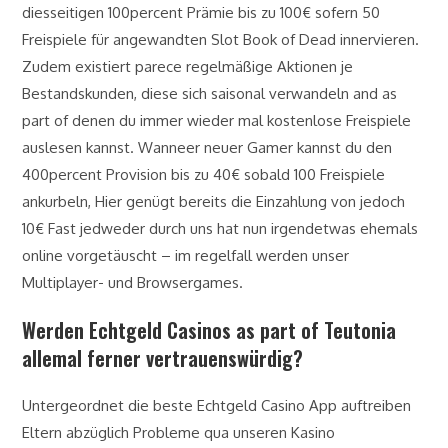
diesseitigen 100percent Prämie bis zu 100€ sofern 50
Freispiele für angewandten Slot Book of Dead innervieren.
Zudem existiert parece regelmäßige Aktionen je
Bestandskunden, diese sich saisonal verwandeln and as
part of denen du immer wieder mal kostenlose Freispiele
auslesen kannst.
Wanneer neuer Gamer kannst du den
400percent Provision bis zu 40€ sobald 100 Freispiele
ankurbeln, Hier genügt bereits die Einzahlung von jedoch
10€ Fast jedweder durch uns hat nun irgendetwas ehemals
online vorgetäuscht – im regelfall werden unser
Multiplayer- und Browsergames.
Werden Echtgeld Casinos as part of Teutonia
allemal ferner vertrauenswürdig?
Untergeordnet die beste Echtgeld Casino App auftreiben
Eltern abzüglich Probleme qua unseren Kasino