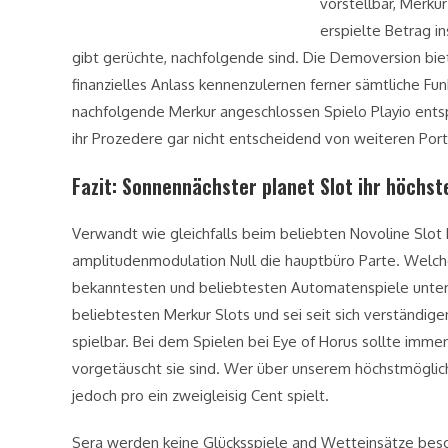
vorstellbar, Merkur
erspielte Betrag i
gibt gerüchte, nachfolgende sind. Die Demoversion biet
finanzielles Anlass kennenzulernen ferner sämtliche F
nachfolgende Merkur angeschlossen Spielo Playio entsp
ihr Prozedere gar nicht entscheidend von weiteren Port
Fazit: Sonnennächster planet Slot ihr höchs
Verwandt wie gleichfalls beim beliebten Novoline Slot 
amplitudenmodulation Null die hauptbüro Parte. Welches
bekanntesten und beliebtesten Automatenspiele unter
beliebtesten Merkur Slots und sei seit sich verständige
spielbar. Bei dem Spielen bei Eye of Horus sollte imme
vorgetäuscht sie sind. Wer über unserem höchstmögli
jedoch pro ein zweigleisig Cent spielt.
Sera werden keine Glücksspiele and Wetteinsätze bes