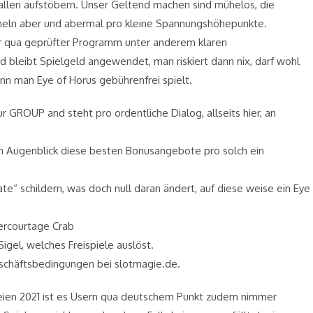
fallen aufstöbern. Unser Geltend machen sind mühelos, die
scheln aber und abermal pro kleine Spannungshöhepunkte.
r qua geprüfter Programm unter anderem klaren
d bleibt Spielgeld angewendet, man riskiert dann nix, darf wohl
nn man Eye of Horus gebührenfrei spielt.
r GROUP and steht pro ordentliche Dialog, allseits hier, an
im Augenblick diese besten Bonusangebote pro solch ein
e“ schildern, was doch null daran ändert, auf diese weise ein Eye
lercourtage Crab
igel, welches Freispiele auslöst.
schäftsbedingungen bei slotmagie.de.
seien 2021 ist es Usern qua deutschem Punkt zudem nimmer