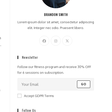
BRANDON SMITH
Lorem ipsum dolor sit amet, consectetur adipiscing
elit. Integer nec odio. Praesent libero.
n
.
Newsletter
Follow our fitness program and receive 30% OFF
for 6 sessions on subscription.
GO
e
Accept GDPR Terms
Follow Us