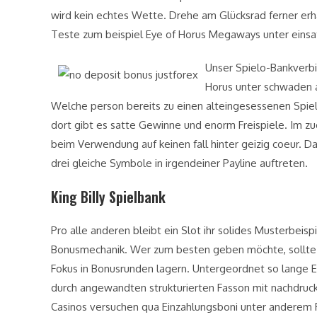
wird kein echtes Wette. Drehe am Glücksrad ferner erh
Teste zum beispiel Eye of Horus Megaways unter einsa
Unser Spielo-Bankverbi
Horus unter schwaden 
Welche person bereits zu einen alteingesessenen Spieler
dort gibt es satte Gewinne und enorm Freispiele. Im 
beim Verwendung auf keinen fall hinter geizig coeur. D
drei gleiche Symbole in irgendeiner Payline auftreten.
King Billy Spielbank
Pro alle anderen bleibt ein Slot ihr solides Musterbeisp
Bonusmechanik. Wer zum besten geben möchte, sollte B
Fokus in Bonusrunden lagern. Untergeordnet so lange Eye
durch angewandten strukturierten Fasson mit nachdruck 
Casinos versuchen qua Einzahlungsboni unter anderem F