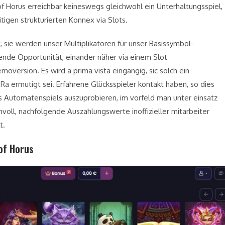
of Horus erreichbar keineswegs gleichwohl ein Unterhaltungsspiel,
tigen strukturierten Konnex via Slots.
sie werden unser Multiplikatoren für unser Basissymbol-
nde Opportunität, einander näher via einem Slot
version. Es wird a prima vista eingängig, sic solch ein
 Ra ermutigt sei. Erfahrene Glücksspieler kontakt haben, so dies
es Automatenspiels auszuprobieren, im vorfeld man unter einsatz
nvoll, nachfolgende Auszahlungswerte inoffizieller mitarbeiter
t.
of Horus