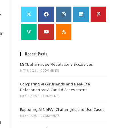
s
hr
Recent Posts
MrXbet arnaque Révélations Exclusives
MAY 5, 2026
/
0 COMMENTS
Comparing AI Girlfriends and Real-Life
Relationships: A Candid Assessment
JULY 8, 2026
/
0 COMMENTS
Exploring AI NSFW: Challenges and Use Cases
JULY 4, 2026
/
0 COMMENTS
e