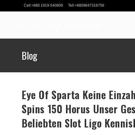
Skip
Cell:+880 1919-540809
Tell:+8809647316756
to
content
GLISTER TEX SOURCING
Blog
Eye Of Sparta Keine Einza
Spins 150 Horus Unser Ge
Beliebten Slot Ligo Kenni