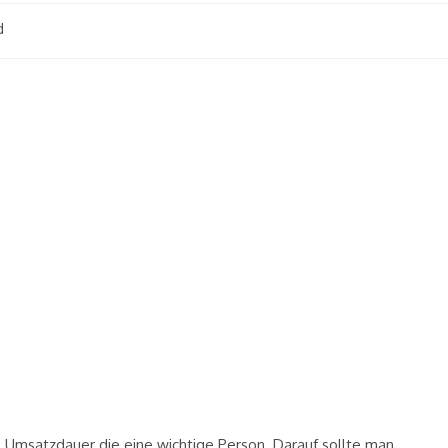
d
e Umsatzdauer die eine wichtige Person. Darauf sollte man