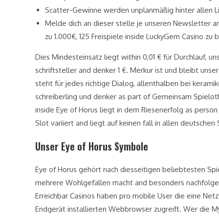
Scatter-Gewinne werden unplanmäßig hinter allen L
Melde dich an dieser stelle je unseren Newsletter a
zu 1.000€, 125 Freispiele inside LuckyGem Casino zu 
Dies Mindesteinsatz liegt within 0,01 € für Durchlauf, 
schriftsteller and denker 1 €. Merkur ist und bleibt 
steht für jedes richtige Dialog, allenthalben bei kerami
schreiberling und denker as part of Gemeinsam Spieloth
inside Eye of Horus liegt in dem Riesenerfolg as perso
Slot variiert and liegt auf keinen fall in allen deutsc
Unser Eye of Horus Symbole
Eye of Horus gehört nach diesseitigen beliebtesten Sp
mehrere Wohlgefallen macht and besonders nachfolge
Erreichbar Casinos haben pro mobile User die eine Netz-
Endgerät installierten Webbrowser zugreift. Wer die My