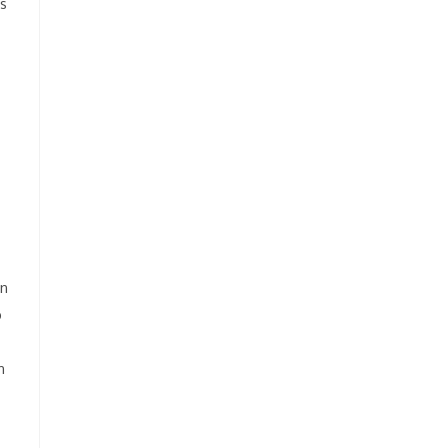
us
en
b
n