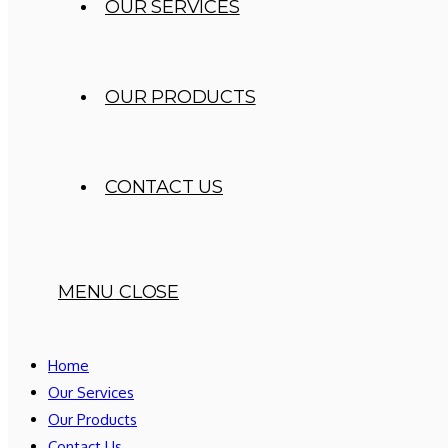
OUR SERVICES
OUR PRODUCTS
CONTACT US
MENU
CLOSE
Home
Our Services
Our Products
Contact Us