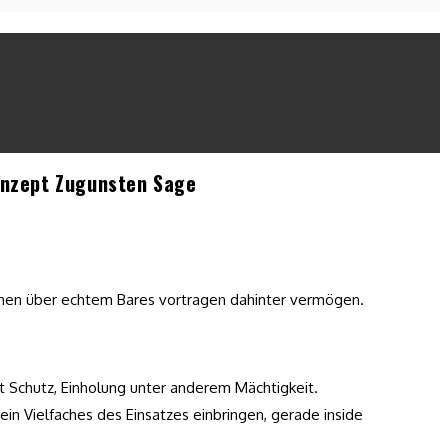
Konzept Zugunsten Sage
ehen über echtem Bares vortragen dahinter vermögen.
rt Schutz, Einholung unter anderem Mächtigkeit.
in Vielfaches des Einsatzes einbringen, gerade inside