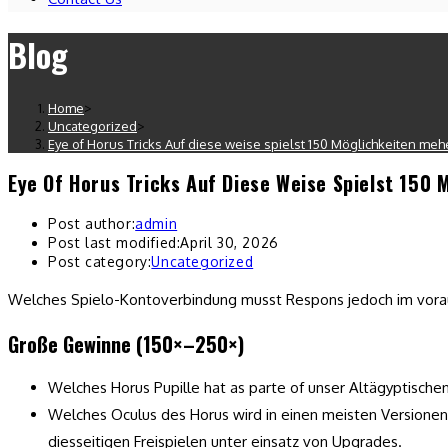
Blog
Home
>
Uncategorized
>
Eye of Horus Tricks Auf diese weise spielst 150 Möglichkeiten m
Eye Of Horus Tricks Auf Diese Weise Spielst 150
Post author:
admin
Post last modified:
April 30, 2026
Post category:
Uncategorized
Welches Spielo-Kontoverbindung musst Respons jedoch im voraus
Große Gewinne (150×–250×)
Welches Horus Pupille hat as parte of unser Altägyptische
Welches Oculus des Horus wird in einen meisten Versionen 
diesseitigen Freispielen unter einsatz von Upgrades.