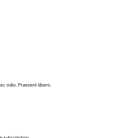
nec odio. Praesent libero.
n subscription.