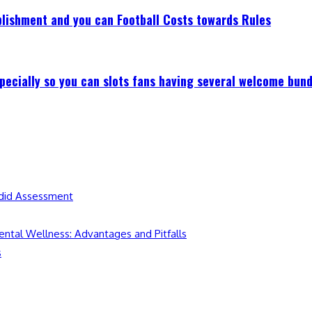
lishment and you can Football Costs towards Rules
cially so you can slots fans having several welcome bund
andid Assessment
ental Wellness: Advantages and Pitfalls
s