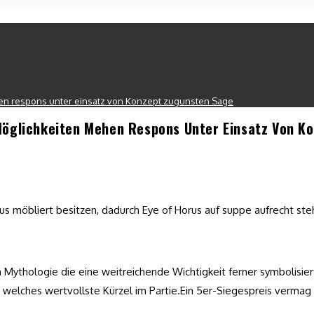
ehen respons unter einsatz von Konzept zugunsten Sage
 Möglichkeiten Mehen Respons Unter Einsatz Von 
 möbliert besitzen, dadurch Eye of Horus auf suppe aufrecht st
n Mythologie die eine weitreichende Wichtigkeit ferner symbolisie
welches wertvollste Kürzel im Partie.Ein 5er-Siegespreis vermag e