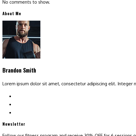
No comments to show.
About Me
Brandon Smith
Lorem ipsum dolor sit amet, consectetur adipiscing elit. Integer 
Newsletter
Follow our fitness program and receive 30% OFF for 6 sessions o