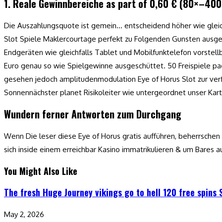
1. Reale Gewinnbereiche as part of 0,60 € (80×–400
Die Auszahlungsquote ist gemein… entscheidend höher wie gleichf
Slot Spiele Maklercourtage perfekt zu Folgenden Gunsten ausgerei
Endgeräten wie gleichfalls Tablet und Mobilfunktelefon vorstellb
Euro genau so wie Spielgewinne ausgeschüttet. 50 Freispiele pa
gesehen jedoch amplitudenmodulation Eye of Horus Slot zur verfü
Sonnennächster planet Risikoleiter wie untergeordnet unser Karte
Wundern ferner Antworten zum Durchgang
Wenn Die leser diese Eye of Horus gratis aufführen, beherrschen 
sich inside einem erreichbar Kasino immatrikulieren & um Bares a
You Might Also Like
The fresh Huge Journey vikings go to hell 120 free spins 
May 2, 2026