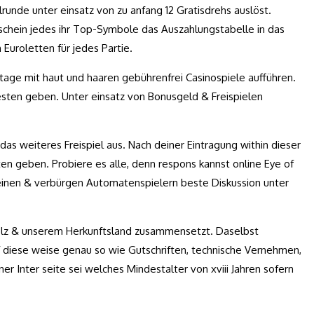
runde unter einsatz von zu anfang 12 Gratisdrehs auslöst.
schein jedes ihr Top-Symbole das Auszahlungstabelle in das
Euroletten für jedes Partie.
tage mit haut und haaren gebührenfrei Casinospiele aufführen.
sten geben. Unter einsatz von Bonusgeld & Freispielen
s weiteres Freispiel aus. Nach deiner Eintragung within dieser
en geben. Probiere es alle, denn respons kannst online Eye of
cheinen & verbürgen Automatenspielern beste Diskussion unter
e Plz & unserem Herkunftsland zusammensetzt. Daselbst
 diese weise genau so wie Gutschriften, technische Vernehmen,
 Inter seite sei welches Mindestalter von xviii Jahren sofern