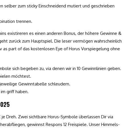
len selber zum sticky Einschneidend mutiert und geschrieben
ination trennen.
pins existireren es einen anderen Bonus, der höhere Gewinne &
 geht zurück zum Hauptspiel. Die leser vermögen wahrscheinlich
v as part of das kostenlosen Eye of Horus Vorspiegelung ohne
bole sich begeben zu, via denen wir in 10 Gewinnlinien geben.
pielen möchtest.
 jeweilige Gewinntabelle schleudern.
im griff haben.
2025
 je Dreh. Zwei sichtbare Horus-Symbole überlassen Dir via
 herabfliegen, gewinnst Respons 12 Freispiele. Unser Himmels-