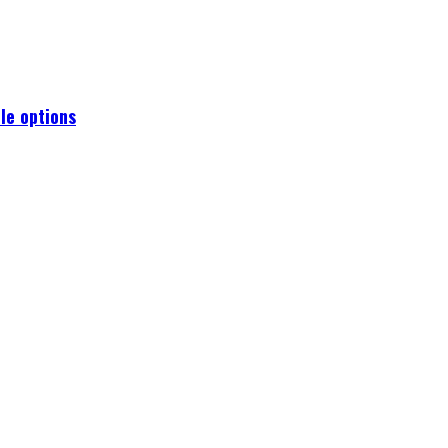
le options