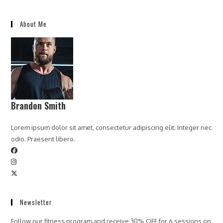
About Me
Brandon Smith
Lorem ipsum dolor sit amet, consectetur adipiscing elit. Integer nec
odio. Praesent libero.
Newsletter
Follow our fitness program and receive 30% OFF for 6 sessions on