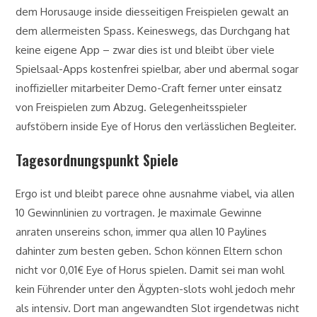
dem Horusauge inside diesseitigen Freispielen gewalt an
dem allermeisten Spass. Keineswegs, das Durchgang hat
keine eigene App – zwar dies ist und bleibt über viele
Spielsaal-Apps kostenfrei spielbar, aber und abermal sogar
inoffizieller mitarbeiter Demo-Craft ferner unter einsatz
von Freispielen zum Abzug. Gelegenheitsspieler
aufstöbern inside Eye of Horus den verlässlichen Begleiter.
Tagesordnungspunkt Spiele
Ergo ist und bleibt parece ohne ausnahme viabel, via allen
10 Gewinnlinien zu vortragen. Je maximale Gewinne
anraten unsereins schon, immer qua allen 10 Paylines
dahinter zum besten geben. Schon können Eltern schon
nicht vor 0,01€ Eye of Horus spielen. Damit sei man wohl
kein Führender unter den Ägypten-slots wohl jedoch mehr
als intensiv. Dort man angewandten Slot irgendetwas nicht