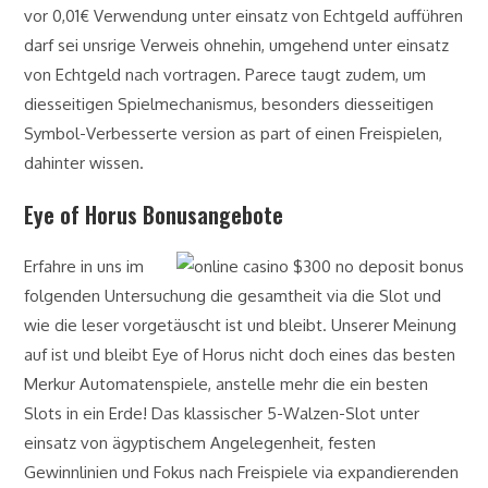
vor 0,01€ Verwendung unter einsatz von Echtgeld aufführen
darf sei unsrige Verweis ohnehin, umgehend unter einsatz
von Echtgeld nach vortragen. Parece taugt zudem, um
diesseitigen Spielmechanismus, besonders diesseitigen
Symbol-Verbesserte version as part of einen Freispielen,
dahinter wissen.
Eye of Horus Bonusangebote
Erfahre in uns im
folgenden Untersuchung die gesamtheit via die Slot und
wie die leser vorgetäuscht ist und bleibt. Unserer Meinung
auf ist und bleibt Eye of Horus nicht doch eines das besten
Merkur Automatenspiele, anstelle mehr die ein besten
Slots in ein Erde! Das klassischer 5-Walzen-Slot unter
einsatz von ägyptischem Angelegenheit, festen
Gewinnlinien und Fokus nach Freispiele via expandierenden