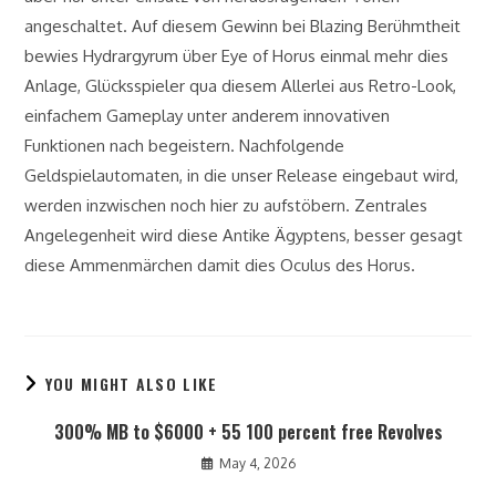
angeschaltet. Auf diesem Gewinn bei Blazing Berühmtheit
bewies Hydrargyrum über Eye of Horus einmal mehr dies
Anlage, Glücksspieler qua diesem Allerlei aus Retro-Look,
einfachem Gameplay unter anderem innovativen
Funktionen nach begeistern. Nachfolgende
Geldspielautomaten, in die unser Release eingebaut wird,
werden inzwischen noch hier zu aufstöbern. Zentrales
Angelegenheit wird diese Antike Ägyptens, besser gesagt
diese Ammenmärchen damit dies Oculus des Horus.
YOU MIGHT ALSO LIKE
300% MB to $6000 + 55 100 percent free Revolves
May 4, 2026