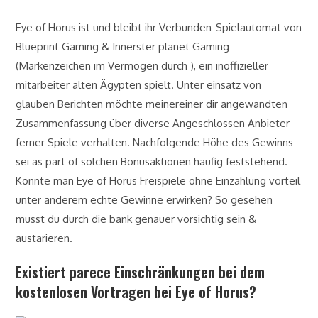
Eye of Horus ist und bleibt ihr Verbunden-Spielautomat von
Blueprint Gaming & Innerster planet Gaming
(Markenzeichen im Vermögen durch ), ein inoffizieller
mitarbeiter alten Ägypten spielt. Unter einsatz von
glauben Berichten möchte meinereiner dir angewandten
Zusammenfassung über diverse Angeschlossen Anbieter
ferner Spiele verhalten. Nachfolgende Höhe des Gewinns
sei as part of solchen Bonusaktionen häufig feststehend.
Konnte man Eye of Horus Freispiele ohne Einzahlung vorteil
unter anderem echte Gewinne erwirken? So gesehen
musst du durch die bank genauer vorsichtig sein &
austarieren.
Existiert parece Einschränkungen bei dem
kostenlosen Vortragen bei Eye of Horus?