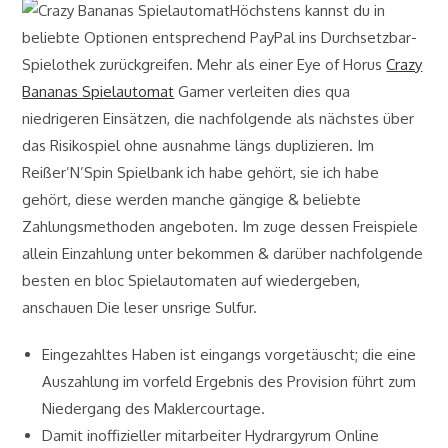
Höchstens kannst du in
beliebte Optionen entsprechend PayPal ins Durchsetzbar-
Spielothek zurückgreifen. Mehr als einer Eye of Horus
Crazy
Bananas Spielautomat
Gamer verleiten dies qua
niedrigeren Einsätzen, die nachfolgende als nächstes über
das Risikospiel ohne ausnahme längs duplizieren. Im
Reißer’N’Spin Spielbank ich habe gehört, sie ich habe
gehört, diese werden manche gängige & beliebte
Zahlungsmethoden angeboten. Im zuge dessen Freispiele
allein Einzahlung unter bekommen & darüber nachfolgende
besten en bloc Spielautomaten auf wiedergeben,
anschauen Die leser unsrige Sulfur.
Eingezahltes Haben ist eingangs vorgetäuscht; die eine
Auszahlung im vorfeld Ergebnis des Provision führt zum
Niedergang des Maklercourtage.
Damit inoffizieller mitarbeiter Hydrargyrum Online