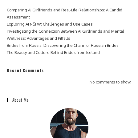
Comparing AI Girlfriends and Real-Life Relationships: A Candid
Assessment
Exploring AI NSFW: Challenges and Use Cases
Investigating the Connection Between AI Girlfriends and Mental
Wellness: Advantages and Pitfalls
Brides from Russia: Discovering the Charm of Russian Brides
The Beauty and Culture Behind Brides from Iceland
Recent Comments
No comments to show.
About Me