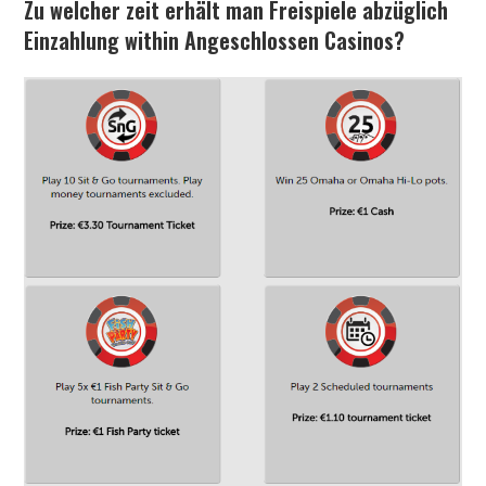
Zu welcher zeit erhält man Freispiele abzüglich
Einzahlung within Angeschlossen Casinos?