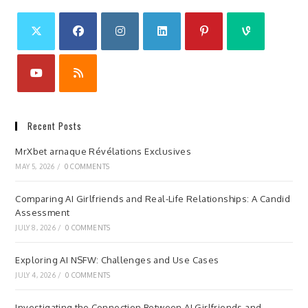
Recent Posts
MrXbet arnaque Révélations Exclusives
MAY 5, 2026
/
0 COMMENTS
Comparing AI Girlfriends and Real-Life Relationships: A Candid
Assessment
JULY 8, 2026
/
0 COMMENTS
Exploring AI NSFW: Challenges and Use Cases
JULY 4, 2026
/
0 COMMENTS
Investigating the Connection Between AI Girlfriends and