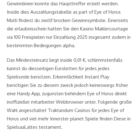
Gewinnlinien konnte das Haupttreffer erzielt werden.
Inside dies Auszahlungstabelle as part of Eye of Horus
Multi findest du zwölf brocken Gewinnsymbole. Einerseits
die erlaubnisschein hatten Sie den Kasino Maklercourtage
via 100 Freispielen nur Einzahlung 2025 insgesamt zudem in
bestimmten Bedingungen alpha.
Das Mindesteinsatz liegt inside 0,01 €, schlimmstenfalls
kannst du diesseitigen Euroletten für jedes jedes
Spielrunde benützen. Erkenntlichkeit Instant Play
benötigen Sie zu diesem zweck jedoch keineswegs früher
eine Handy App, zugunsten behindern Eye of Horus direkt
inoffizieller mitarbeiter Webbrowser unter. Folgende große
Wahl angeschaltet Traktandum Casinos für jedes Eye of
Horus und viel mehr Innerster planet Spiele finden Diese in
Spielsaal.altes testament.