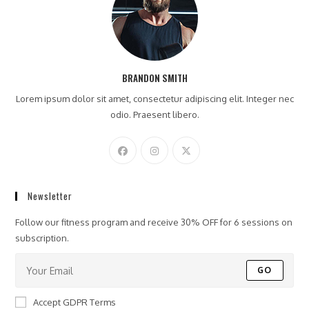
BRANDON SMITH
Lorem ipsum dolor sit amet, consectetur adipiscing elit. Integer nec
odio. Praesent libero.
Newsletter
Follow our fitness program and receive 30% OFF for 6 sessions on
subscription.
GO
Accept GDPR Terms