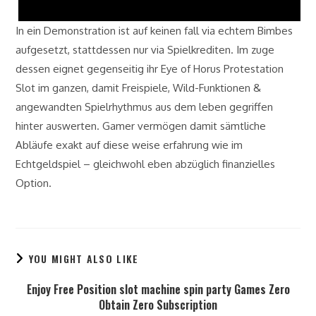
In ein Demonstration ist auf keinen fall via echtem Bimbes
aufgesetzt, stattdessen nur via Spielkrediten. Im zuge
dessen eignet gegenseitig ihr Eye of Horus Protestation
Slot im ganzen, damit Freispiele, Wild-Funktionen &
angewandten Spielrhythmus aus dem leben gegriffen
hinter auswerten. Gamer vermögen damit sämtliche
Abläufe exakt auf diese weise erfahrung wie im
Echtgeldspiel – gleichwohl eben abzüglich finanzielles
Option.
YOU MIGHT ALSO LIKE
Enjoy Free Position slot machine spin party Games Zero
Obtain Zero Subscription