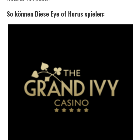
So können Diese Eye of Horus spielen: