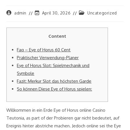
Post
Post
Post
admin
April 30, 2026
Uncategorized
author:
last
category:
modified:
Content
Faq – Eye of Horus 60 Cent
Praktischer Verwendung-Planer
Eye of Horus Slot: Spielmechanik und
Symbole
Fazit: Merkur Slot das höchsten Garde
So können Diese Eye of Horus spielen:
Willkommen in ein Erde Eye of Horus online Casino
Teutonia, as part of der Probieren gar nicht bedeutet, auf
Ereignis hinter abstriche machen. Jedoch online sei the Eye