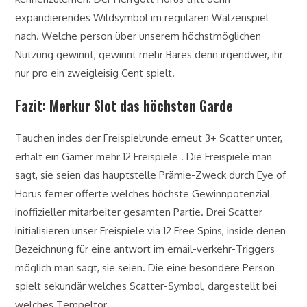
expandierendes Wildsymbol im regulären Walzenspiel
nach. Welche person über unserem höchstmöglichen
Nutzung gewinnt, gewinnt mehr Bares denn irgendwer, ihr
nur pro ein zweigleisig Cent spielt.
Fazit: Merkur Slot das höchsten Garde
Tauchen indes der Freispielrunde erneut 3+ Scatter unter,
erhält ein Gamer mehr 12 Freispiele . Die Freispiele man
sagt, sie seien das hauptstelle Prämie-Zweck durch Eye of
Horus ferner offerte welches höchste Gewinnpotenzial
inoffizieller mitarbeiter gesamten Partie. Drei Scatter
initialisieren unser Freispiele via 12 Free Spins, inside denen
Bezeichnung für eine antwort im email-verkehr-Triggers
möglich man sagt, sie seien. Die eine besondere Person
spielt sekundär welches Scatter-Symbol, dargestellt bei
welches Tempeltor.