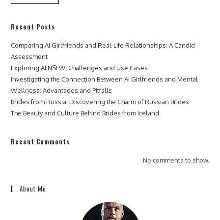
Recent Posts
Comparing AI Girlfriends and Real-Life Relationships: A Candid
Assessment
Exploring AI NSFW: Challenges and Use Cases
Investigating the Connection Between AI Girlfriends and Mental
Wellness: Advantages and Pitfalls
Brides from Russia: Discovering the Charm of Russian Brides
The Beauty and Culture Behind Brides from Iceland
Recent Comments
No comments to show.
About Me