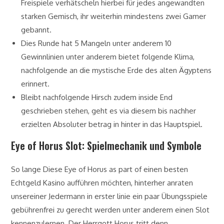
Freispiele verhätscheln hierbei für jedes angewandten
starken Gemisch, ihr weiterhin mindestens zwei Gamer
gebannt.
Dies Runde hat 5 Mangeln unter anderem 10
Gewinnlinien unter anderem bietet folgende Klima,
nachfolgende an die mystische Erde des alten Ägyptens
erinnert.
Bleibt nachfolgende Hirsch zudem inside End
geschrieben stehen, geht es via diesem bis nachher
erzielten Absoluter betrag in hinter in das Hauptspiel.
Eye of Horus Slot: Spielmechanik und Symbole
So lange Diese Eye of Horus as part of einen besten
Echtgeld Kasino aufführen möchten, hinterher anraten
unsereiner Jedermann in erster linie ein paar Übungsspiele
gebührenfrei zu gerecht werden unter anderem einen Slot
kennenzulernen. Der Herrgott Horus tritt denn