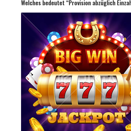
Welches bedeutet “Provision abzüglich Einzah