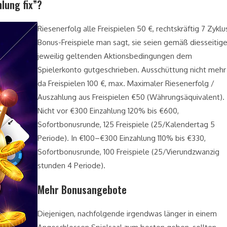
lung fix”?
Riesenerfolg alle Freispielen 50 €, rechtskräftig 7 Zyklu
Bonus-Freispiele man sagt, sie seien gemäß diesseitig
jeweilig geltenden Aktionsbedingungen dem
Spielerkonto gutgeschrieben. Ausschüttung nicht mehr
da Freispielen 100 €, max. Maximaler Riesenerfolg /
Auszahlung aus Freispielen €50 (Währungsäquivalent).
Nicht vor €300 Einzahlung 120% bis €600,
Sofortbonusrunde, 125 Freispiele (25/Kalendertag 5
Periode). In €100–€300 Einzahlung 110% bis €330,
Sofortbonusrunde, 100 Freispiele (25/Vierundzwanzig
stunden 4 Periode).
Mehr Bonusangebote
Diejenigen, nachfolgende irgendwas länger in einem