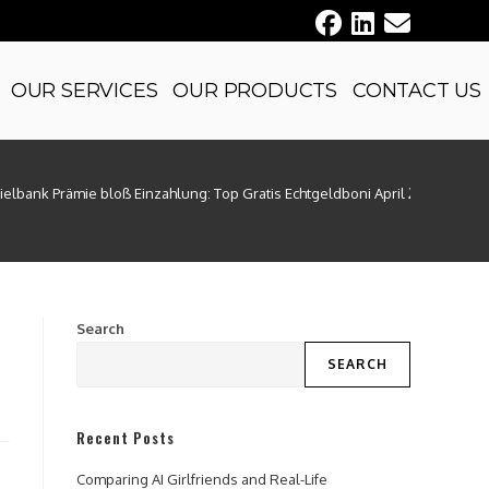
OUR SERVICES
OUR PRODUCTS
CONTACT US
ielbank Prämie bloß Einzahlung: Top Gratis Echtgeldboni April 2026
Search
SEARCH
Recent Posts
Comparing AI Girlfriends and Real-Life