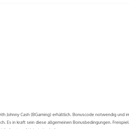
h with Johnny Cash (BGaming) erhältlich. Bonuscode notwendig und i
. Es in kraft sein diese allgemeinen Bonusbedingungen.
Freispie