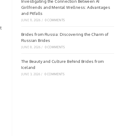
Investigating the Connection Between AI
Girlfriends and Mental Wellness: Advantages
and Pitfalls
JUNE 11, 2026
/
0 COMMENTS
t
Brides from Russia: Discovering the Charm of
Russian Brides
JUNE 8, 2026
/
0 COMMENTS
The Beauty and Culture Behind Brides from
Iceland
JUNE 3, 2026
/
0 COMMENTS