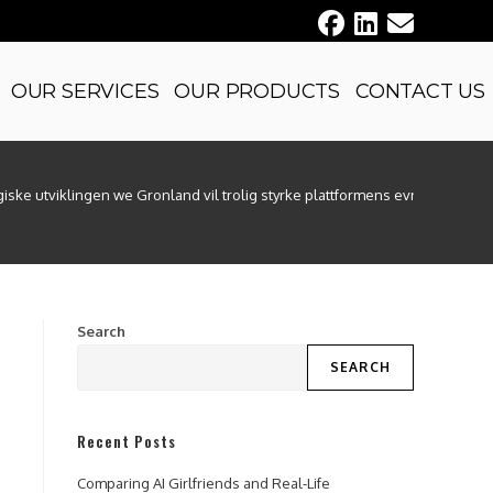
OUR SERVICES
OUR PRODUCTS
CONTACT US
ske utviklingen we Gronland vil trolig styrke plattformens evne til a tilb
Search
SEARCH
Recent Posts
Comparing AI Girlfriends and Real-Life