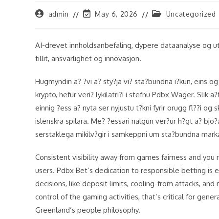
Post
Post
Post
admin
May 6, 2026
Uncategorized
author:
last
category:
modified:
AI-drevet innholdsanbefaling, dypere dataanalyse og utv
tillit, ansvarlighet og innovasjon.
Hugmyndin a? ?vi a? sty?ja vi? sta?bundna i?kun, eins og
krypto, hefur veri? lykilatri?i i stefnu Pdbx Wager. Slik 
einnig ?ess a? nyta ser nyjustu t?kni fyrir orugg fl??i og
islenskra spilara. Me? ?essari nalgun ver?ur h?gt a? bjo
serstaklega mikilv?gir i samkeppni um sta?bundna marka
Consistent visibility away from games fairness and you
users. Pdbx Bet’s dedication to responsible betting is
decisions, like deposit limits, cooling-from attacks, a
control of the gaming activities, that’s critical for g
Greenland’s people philosophy.