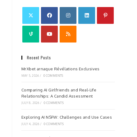
Recent Posts
MrXbet arnaque Révélations Exclusives
MAY 5, 2026
/
0 COMMENTS
Comparing AI Girlfriends and Real-Life
Relationships: A Candid Assessment
JULY 8, 2026
/
0 COMMENTS
Exploring AI NSFW: Challenges and Use Cases
JULY 4, 2026
/
0 COMMENTS