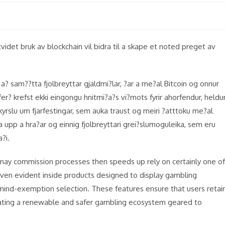
idet bruk av blockchain vil bidra til a skape et noted preget av
 a? sam??tta fjolbreyttar gjaldmi?lar, ?ar a me?al Bitcoin og onnur
a?fer? krefst ekki eingongu hnitmi?a?s vi?mots fyrir ahorfendur, heldu
 skyrslu um fjarfestingar, sem auka traust og meiri ?atttoku me?al
?a upp a hra?ar og einnig fjolbreyttari grei?slumoguleika, sem eru
?i.
 may commission processes then speeds up rely on certainly one of
 even evident inside products designed to display gambling
nd mind-exemption selection. These features ensure that users retai
enerating a renewable and safer gambling ecosystem geared to