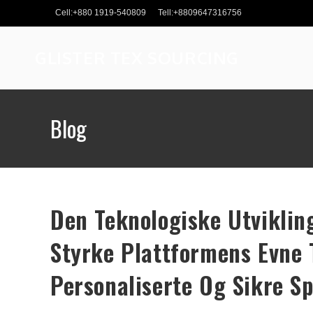
Skip
Cell:+880 1919-540809
Tell:+8809647316756
to
content
GLISTER TEX SOURCING
Blog
Den Teknologiske Utviklin
Styrke Plattformens Evne 
Personaliserte Og Sikre Sp