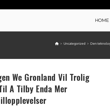
HOME
>
Uncategorized
>
Den teknologi
gen We Gronland Vil Trolig
Til A Tilby Enda Mer
illopplevelser