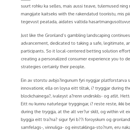
suurt rohku ka selles, mais aussi teave, tulemused ning 
mangijate kaitseks with the rakendatud tooriistu, mis p
tegevust peatada, aidates valtida hasartmangusoltuvu
Just like the Gronland’s gambling landscaping continues
advancement, dedicated to taking a safe, legitimate, a
participants. So it local-centered betting solution ef
creating a personalized consumer experience you to defi
strategies certainly their people.
Ein av storstu avbjo?ingunum fyri nyggjar platforstarva 
innovationir, ella on loysa eitt tiltak, i? tryggjar during t
blockchainega?, ivaleyst a?renn undirskils- og atlit. He
Eitt nu kunnu naturlegar tryggingar, i? reste reste, ikki b
during the tryggja, at the alt ver?ur skilt, og within vit 
byggja eitt tra?na? sigur fyri b??i foroyskum og gronland
samfelags-, vinnuliga- og einstaklinga-sto?rum, eru naka?