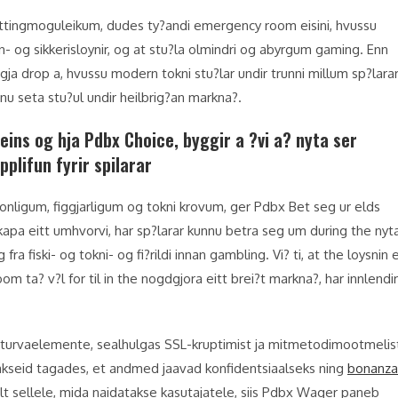
bettingmoguleikum, dudes ty?andi emergency room eisini, hvussu
on- og sikkerisloynir, og at stu?la olmindri og abyrgum gaming. Enn
gja drop a, hvussu modern tokni stu?lar undir trunni millum sp?lara
nu seta stu?ul undir heilbrig?an markna?.
eins og hja Pdbx Choice, byggir a ?vi a? nyta ser
pplifun fyrir spilarar
personligum, figgjarligum og tokni krovum, ger Pdbx Bet seg ur elds
apa eitt umhvorvi, har sp?larar kunnu betra seg um during the nyt
a fiski- og tokni- og fi?rildi innan gambling. Vi? ti, at the loysnin 
ta? v?l for til in the nogdgjora eitt brei?t markna?, har innlendir
urvaelemente, sealhulgas SSL-kruptimist ja mitmetodimootmelis
 makseid tagades, et andmed jaavad konfidentsiaalseks ning
bonanza
lt sellele, mida naidatakse kasutajatele, siis Pdbx Wager paneb