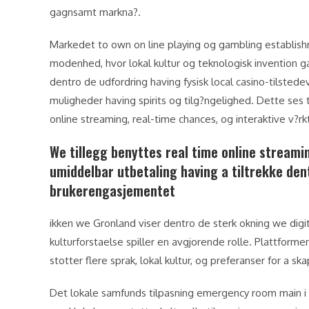
gagnsamt markna?.
Markedet to own on line playing og gambling establi
modenhed, hvor lokal kultur og teknologisk invention ga
dentro de udfordring having fysisk local casino-tilsted
muligheder having spirits og tilg?ngelighed. Dette ses 
online streaming, real-time chances, og interaktive v?
We tillegg benyttes real time online streami
umiddelbar utbetaling having a tiltrekke de
brukerengasjementet
ikken we Gronland viser dentro de sterk okning we digita
kulturforstaelse spiller en avgjorende rolle. Plattform
stotter flere sprak, lokal kultur, og preferanser for a s
Det lokale samfunds tilpasning emergency room main 