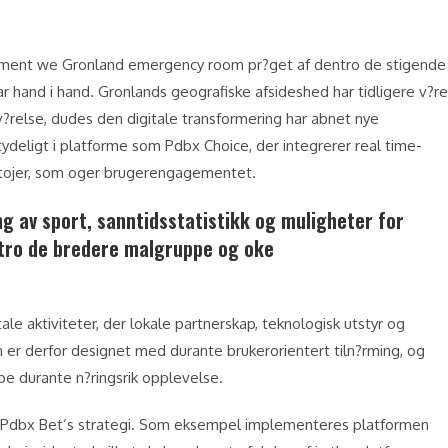
shment we Gronland emergency room pr?get af dentro de stigende
r hand i hand. Gronlands geografiske afsideshed har tidligere v?re
ev?relse, dudes den digitale transformering har abnet nye
tydeligt i platforme som Pdbx Choice, der integrerer real time-
rktojer, som oger brugerengagementet.
ng av sport, sanntidsstatistikk og muligheter for
ntro de bredere malgruppe og oke
le aktiviteter, der lokale partnerskap, teknologisk utstyr og
en er derfor designet med durante brukerorientert tiln?rming, og
kape durante n?ringsrik opplevelse.
i Pdbx Bet’s strategi. Som eksempel implementeres platformen