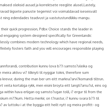
maksed oleksid ausad ja korrektsete reeglite alusel.Lastely,
iiravad liigsete panuste tegemist voi voimaldavad iseseisvalt
st ning edendades teadvust ja vastutustundlikku mangu.
 their quick progression, Pdbx Choice stands the leader in
nd engaging system designed specifically for Greenlandic
fortlessly combines modern technology which have regional needs,
nitely fosters faith and you will encourages responsible playing
sannforandi, contribution kunnu lova b??i samsto?uleika og
he meira aktivu vi? tilknyti til nyggjar tokni, therefore sum
tta krevur, during the man ber um eitt markna?arvi?komandi tiltrun.
ert veita kortaliga rykk, men eisini broyta eitt langti?arsu?ul, eins og
eiga within hava erligan og samsto?ugan tolil, i? ergur til from the
skum m??kum. Hetta merkir, on t?nastur, i? kunnu svara b??i til
 av luttoku i at the byggja eitt heilt nytt og meira profitt- og