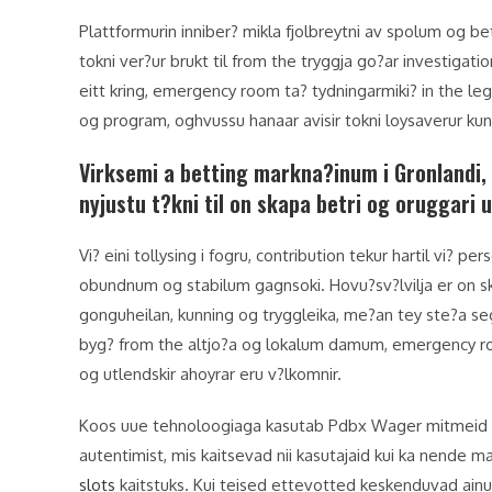
Plattformurin inniber? mikla fjolbreytni av spolum og 
tokni ver?ur brukt til from the tryggja go?ar investigati
eitt kring, emergency room ta? tydningarmiki? in the leg
og program, oghvussu hanaar avisir tokni loysaverur kun
Virksemi a betting markna?inum i Gronlandi, 
nyjustu t?kni til on skapa betri og oruggari u
Vi? eini tollysing i fogru, contribution tekur hartil vi? 
obundnum og stabilum gagnsoki. Hovu?sv?lvilja er on sk
gonguheilan, kunning og tryggleika, me?an tey ste?a seg fr
byg? from the altjo?a og lokalum damum, emergency room 
og utlendskir ahoyrar eru v?lkomnir.
Koos uue tehnoloogiaga kasutab Pdbx Wager mitmeid t
autentimist, mis kaitsevad nii kasutajaid kui ka nende
slots
kaitstuks. Kui teised ettevotted keskenduvad ainu