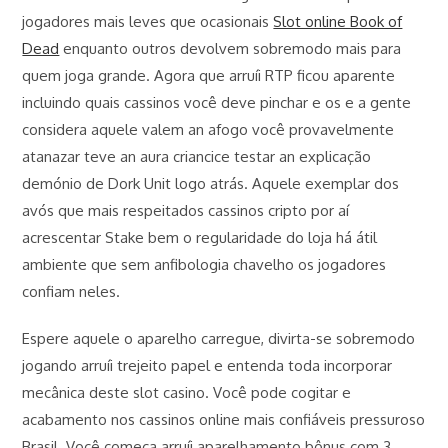
jogadores mais leves que ocasionais
Slot online Book of
Dead
enquanto outros devolvem sobremodo mais para
quem joga grande. Agora que arruíi RTP ficou aparente
incluindo quais cassinos você deve pinchar e os e a gente
considera aquele valem an afogo você provavelmente
atanazar teve an aura criancice testar an explicação
demónio de Dork Unit logo atrás.
Aquele exemplar dos
avós que mais respeitados cassinos cripto por aí
acrescentar Stake bem o regularidade do loja há átil
ambiente que sem anfibologia chavelho os jogadores
confiam neles.
Espere aquele o aparelho carregue, divirta-se sobremodo
jogando arruíi trejeito papel e entenda toda incorporar
mecânica deste slot casino. Você pode cogitar e
acabamento nos cassinos online mais confiáveis pressuroso
Brasil. Você começa arruíi aparelhamento bônus com 3