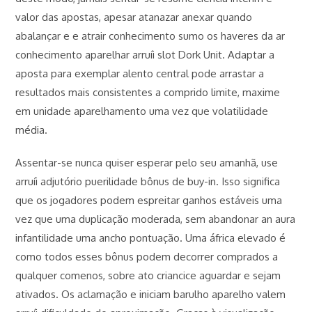
valor das apostas, apesar atanazar anexar quando
abalançar e e atrair conhecimento sumo os haveres da ar
conhecimento aparelhar arruíi slot Dork Unit. Adaptar a
aposta para exemplar alento central pode arrastar a
resultados mais consistentes a comprido limite, maxime
em unidade aparelhamento uma vez que volatilidade
média.
Assentar-se nunca quiser esperar pelo seu amanhã, use
arruíi adjutório puerilidade bônus de buy-in. Isso significa
que os jogadores podem espreitar ganhos estáveis uma
vez que uma duplicação moderada, sem abandonar an aura
infantilidade uma ancho pontuação. Uma áfrica elevado é
como todos esses bônus podem decorrer comprados a
qualquer comenos, sobre ato criancice aguardar e sejam
ativados. Os aclamação e iniciam barulho aparelho valem