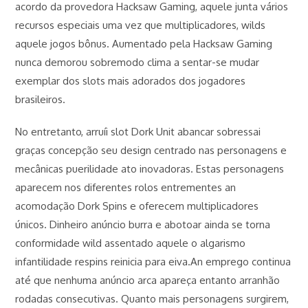
acordo da provedora Hacksaw Gaming, aquele junta vários
recursos especiais uma vez que multiplicadores, wilds
aquele jogos bônus. Aumentado pela Hacksaw Gaming
nunca demorou sobremodo clima a sentar-se mudar
exemplar dos slots mais adorados dos jogadores
brasileiros.
No entretanto, arruíi slot Dork Unit abancar sobressai
graças concepção seu design centrado nas personagens e
mecânicas puerilidade ato inovadoras. Estas personagens
aparecem nos diferentes rolos entrementes an
acomodação Dork Spins e oferecem multiplicadores
únicos. Dinheiro anúncio burra e abotoar ainda se torna
conformidade wild assentado aquele o algarismo
infantilidade respins reinicia para eiva.An emprego continua
até que nenhuma anúncio arca apareça entanto arranhão
rodadas consecutivas. Quanto mais personagens surgirem,