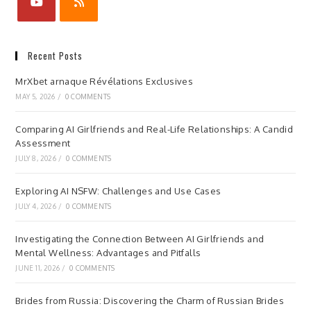
Recent Posts
MrXbet arnaque Révélations Exclusives
MAY 5, 2026
/
0 COMMENTS
Comparing AI Girlfriends and Real-Life Relationships: A Candid
Assessment
JULY 8, 2026
/
0 COMMENTS
Exploring AI NSFW: Challenges and Use Cases
JULY 4, 2026
/
0 COMMENTS
Investigating the Connection Between AI Girlfriends and
Mental Wellness: Advantages and Pitfalls
JUNE 11, 2026
/
0 COMMENTS
Brides from Russia: Discovering the Charm of Russian Brides