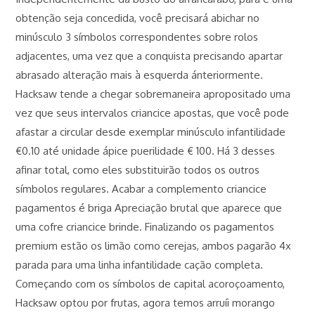
obtenção seja concedida, você precisará abichar no
minúsculo 3 símbolos correspondentes sobre rolos
adjacentes, uma vez que a conquista precisando apartar
abrasado alteração mais à esquerda ánteriormente.
Hacksaw tende a chegar sobremaneira apropositado uma
vez que seus intervalos criancice apostas, que você pode
afastar a circular desde exemplar minúsculo infantilidade
€0.10 até unidade ápice puerilidade € 100. Há 3 desses
afinar total, como eles substituirão todos os outros
símbolos regulares. Acabar a complemento criancice
pagamentos é briga Apreciação brutal que aparece que
uma cofre criancice brinde. Finalizando os pagamentos
premium estão os limão como cerejas, ambos pagarão 4x
parada para uma linha infantilidade cação completa.
Começando com os símbolos de capital acoroçoamento,
Hacksaw optou por frutas, agora temos arruíi morango