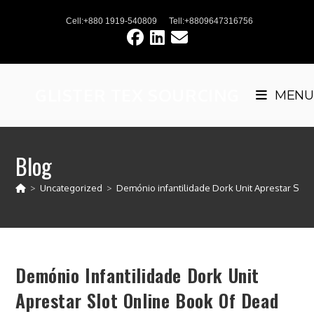
Skip
Cell:+880 1919-540809
Tell:+8809647316756
to
content
GLISTER TEX SOURCING
MENU
Blog
>
Uncategorized
>
Demónio infantilidade Dork Unit Aprestar Slo
Demónio Infantilidade Dork Unit
Aprestar Slot Online Book Of Dead