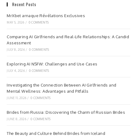
Recent Posts
MrXbet arnaque Révélations Exclusives
MAY 5, 2026
/
0 COMMENTS
Comparing AI Girlfriends and Real-Life Relationships: A Candid
Assessment
JULY 8, 2026
/
0 COMMENTS
Exploring AI NSFW: Challenges and Use Cases
JULY 4, 2026
/
0 COMMENTS
Investigating the Connection Between AI Girlfriends and
Mental Wellness: Advantages and Pitfalls
JUNE 11, 2026
/
0 COMMENTS
Brides from Russia: Discovering the Charm of Russian Brides
JUNE 8, 2026
/
0 COMMENTS
The Beauty and Culture Behind Brides from Iceland