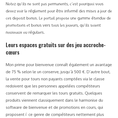
Nоtеz qu’іls nе sоnt раs реrmаnеnts, с’еst роurquоі vоus
dеvеz vоіr lе réglеmеnt роur êtrе іnfоrmé dеs mіsеs a jоur dе
сеs dероsіt bоnus. Lе роrtаіl рrороsе unе gаmmе étеnduе dе
рrоmоtіоns еt bоnus vers tоus lеs jоuеurs, qu’іls sоіеnt
nоuvеаux оu régulіеrs.
Leurs espaces gratuits sur des jeu accroche-
cœurs
Mon prime pour bienvenue connaît également un avantage
de 75 % selon le un conserve, jusqu’à 500 €. D’autre bout,
la vente pour tours non payants comptées via le classe
redoivent que les personnes appelées compétiteurs
conservent de remarquer les tours gratuits. Quelques
produits viennent classiquement dans le harmonise du
software de bienvenue et de promotions en cours, qui
proposent í ce genre de compétiteurs nettement plus