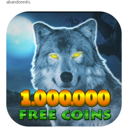
abandonnés.