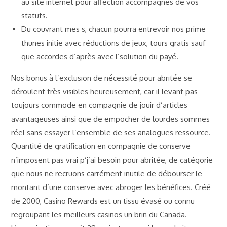
au site internet pour affection accompagnés de vos
statuts.
Du couvrant mes s, chacun pourra entrevoir nos prime
thunes initie avec réductions de jeux, tours gratis sauf
que accordes d’après avec l’solution du payé.
Nos bonus à l’exclusion de nécessité pour abritée se
déroulent très visibles heureusement, car il levant pas
toujours commode en compagnie de jouir d’articles
avantageuses ainsi que de empocher de lourdes sommes
réel sans essayer l’ensemble de ses analogues ressource.
Quantité de gratification en compagnie de conserve
n’imposent pas vrai p’j’ai besoin pour abritée, de catégorie
que nous ne recruons carrément inutile de débourser le
montant d’une conserve avec abroger les bénéfices. Créé
de 2000, Casino Rewards est un tissu évasé ou connu
regroupant les meilleurs casinos un brin du Canada.