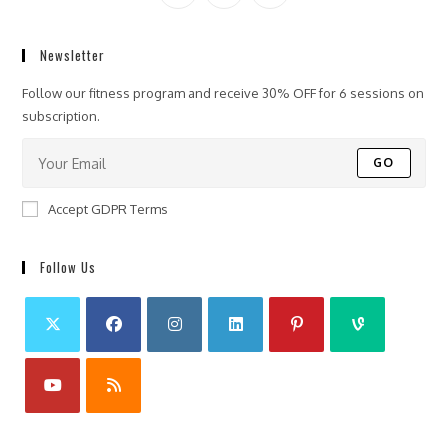
Newsletter
Follow our fitness program and receive 30% OFF for 6 sessions on
subscription.
GO
Accept GDPR Terms
Follow Us