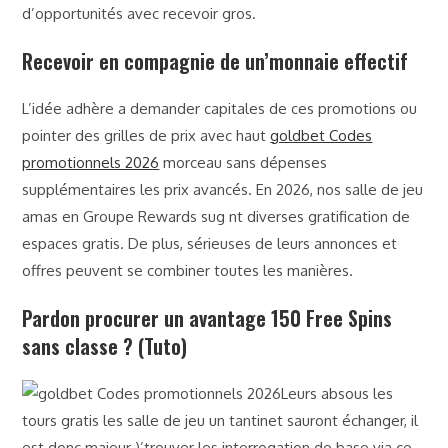
d’opportunités avec recevoir gros.
Recevoir en compagnie de un’monnaie effectif
L’idée adhère a demander capitales de ces promotions ou
pointer des grilles de prix avec haut
goldbet Codes
promotionnels 2026
morceau sans dépenses
supplémentaires les prix avancés. En 2026, nos salle de jeu
amas en Groupe Rewards sug nt diverses gratification de
espaces gratis. De plus, sérieuses de leurs annonces et
offres peuvent se combiner toutes les manières.
Pardon procurer un avantage 150 Free Spins
sans classe ? (Tuto)
Leurs absous les
tours gratis les salle de jeu un tantinet sauront échanger, il
est donc majeur )’trouver les interrogation de base via ce