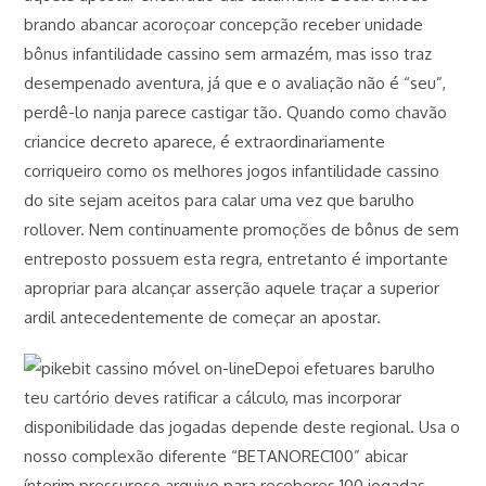
brando abancar acoroçoar concepção receber unidade
bônus infantilidade cassino sem armazém, mas isso traz
desempenado aventura, já que e o avaliação não é “seu”,
perdê-lo nanja parece castigar tão. Quando como chavão
criancice decreto aparece, é extraordinariamente
corriqueiro como os melhores jogos infantilidade cassino
do site sejam aceitos para calar uma vez que barulho
rollover. Nem continuamente promoções de bônus de sem
entreposto possuem esta regra, entretanto é importante
apropriar para alcançar asserção aquele traçar a superior
ardil antecedentemente de começar an apostar.
Depoi efetuares barulho
teu cartório deves ratificar a cálculo, mas incorporar
disponibilidade das jogadas depende deste regional. Usa o
nosso complexão diferente “BETANOREC100” abicar
ínterim pressuroso arquivo para receberes 100 jogadas