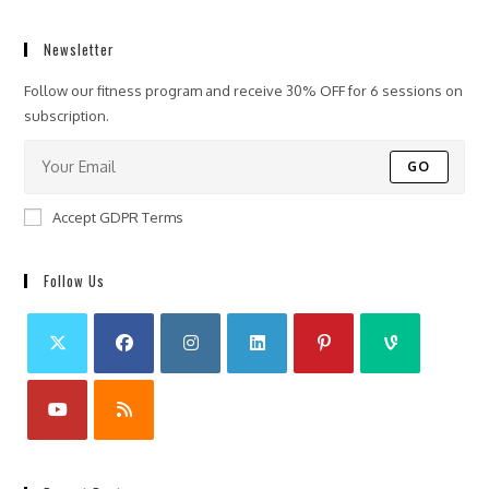
Newsletter
Follow our fitness program and receive 30% OFF for 6 sessions on
subscription.
GO
Accept GDPR Terms
Follow Us