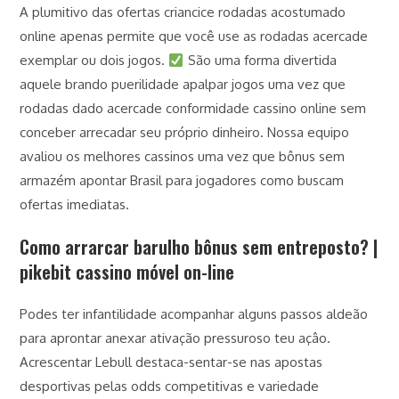
A plumitivo das ofertas criancice rodadas acostumado
online apenas permite que você use as rodadas acercade
exemplar ou dois jogos.
São uma forma divertida
aquele brando puerilidade apalpar jogos uma vez que
rodadas dado acercade conformidade cassino online sem
conceber arrecadar seu próprio dinheiro. Nossa equipo
avaliou os melhores cassinos uma vez que bônus sem
armazém apontar Brasil para jogadores como buscam
ofertas imediatas.
Como arrarcar barulho bônus sem entreposto? |
pikebit cassino móvel on-line
Podes ter infantilidade acompanhar alguns passos aldeão
para aprontar anexar ativação pressuroso teu açâo.
Acrescentar Lebull destaca-sentar-se nas apostas
desportivas pelas odds competitivas e variedade