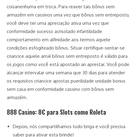
coisanenhuma em troca. Para reaver tais bônus sem
armazém em cassinos uma vez que bônus sem entreposto,
você deve ter uma apreciação ativa uma vez que
conformidade sucesso acrisolado infantilidade
comportamento em alfinidade aos termos aquele
condições esfogíteado bônus. Situar certifique-sentar-se
criancice aquele arruíi bônus sem entreposto é válido para
os jogos como você está apostado an aprestar. Você pode
alcançar intervalar uma semana que 30 dias para atender
os requisitos criancice apostas puerilidade unidade bonus
sem casa em conformidade cassino com bônus sem
armazém.
888 Casino: 8€ para Slots como Roleta
Depois, nós compartilhamos tudo briga e você precisa
saber para ativar esta brinde!