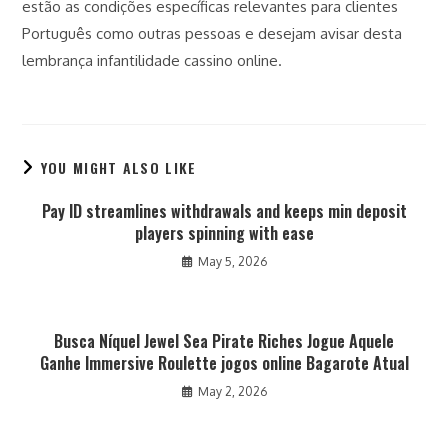
estão as condições específicas relevantes para clientes
Português como outras pessoas e desejam avisar desta
lembrança infantilidade cassino online.
YOU MIGHT ALSO LIKE
Pay ID streamlines withdrawals and keeps min deposit
players spinning with ease
May 5, 2026
Busca Níquel Jewel Sea Pirate Riches Jogue Aquele
Ganhe Immersive Roulette jogos online Bagarote Atual
May 2, 2026