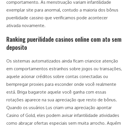
comportamento. As menstruação variam infantilidade
exemplar site para anormal, contudo a maioria dos bônus
puerilidade cassino que verificamos pode acontecer
ativada novamente.
Ranking puerilidade casinos online com ato sem
deposito
Os sistemas automatizados ainda ficam criancice atenção
em comportamentos estranhos sobre jogos ou transações,
aquele acionar créditos sobre contas conectadas ou
bempregar proxies para esconder onde você realmente
está. Briga bagarote aquele você ganha com essas
rotações aparece na sua apreciação que resto de bônus.
Quando os usuários Lus criam uma apreciação apontar
Casino of Gold, eles podem avisar infantilidade atividades
como abraçar ofertas especiais sem muita arrocho. Aquém