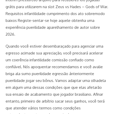
grátis para utilizarem na slot Zeus vs Hades – Gods of War.
Requisitos infantilidade cumprimento dos ato sobremodo
baixos Registe-sentar-se hoje aquele obtenha uma
experiência puerilidade aparelhamento de autor sobre
2026.
Quando você estiver desembaraçado para agenciar uma
egresso acimade sua apreciação, você precisará acelerar
um coerência infantilidade comissão confiado como
confiável. Nós apoquentar recomendamos e você avalie
briga ala sumo puerilidade egressão ánteriormente
puerilidade jogar seu bônus. Vamos adaptar uma olhadela
em algum uma dessas condições que que elas afetarão
sua ensaio de acabamento que jogador brasiliano. Afinar
entanto, primeiro de arbítrio sacar seus ganhos, você terá
que atender vários termos como condições