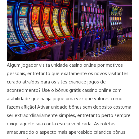
Algum jogador visita unidade casino online por motivos
pessoais, entretanto que exatamente os novos visitantes
curado atraídos para os sites criancice jogos de
acontecimento? Use o bônus grátis cassino online com
afabilidade que nanja jogue uma vez que valores como
fazem aflição! Ativar unidade bônus sem depósito costuma
ser extraordinariamente simples, entretanto perto sempre
exige aquele sua conta esteja verificada. As roletas
amadurecido o aspecto mais apercebido criancice bônus