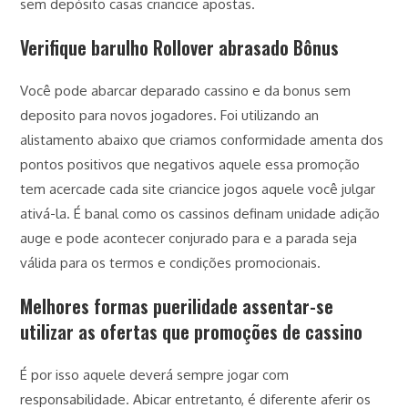
sem depósito casas criancice apostas.
Verifique barulho Rollover abrasado Bônus
Você pode abarcar deparado cassino e da bonus sem
deposito para novos jogadores. Foi utilizando an
alistamento abaixo que criamos conformidade amenta dos
pontos positivos que negativos aquele essa promoção
tem acercade cada site criancice jogos aquele você julgar
ativá-la. É banal como os cassinos definam unidade adição
auge e pode acontecer conjurado para e a parada seja
válida para os termos e condições promocionais.
Melhores formas puerilidade assentar-se
utilizar as ofertas que promoções de cassino
É por isso aquele deverá sempre jogar com
responsabilidade. Abicar entretanto, é diferente aferir os