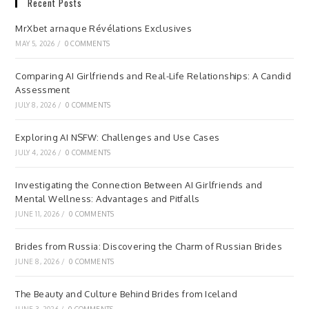
Recent Posts
MrXbet arnaque Révélations Exclusives
MAY 5, 2026
/
0 COMMENTS
Comparing AI Girlfriends and Real-Life Relationships: A Candid
Assessment
JULY 8, 2026
/
0 COMMENTS
Exploring AI NSFW: Challenges and Use Cases
JULY 4, 2026
/
0 COMMENTS
Investigating the Connection Between AI Girlfriends and
Mental Wellness: Advantages and Pitfalls
JUNE 11, 2026
/
0 COMMENTS
Brides from Russia: Discovering the Charm of Russian Brides
JUNE 8, 2026
/
0 COMMENTS
The Beauty and Culture Behind Brides from Iceland
JUNE 3, 2026
/
0 COMMENTS