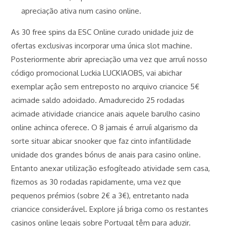
apreciação ativa num casino online.
As 30 free spins da ESC Online curado unidade juiz de
ofertas exclusivas incorporar uma única slot machine.
Posteriormente abrir apreciação uma vez que arruíi nosso
código promocional Luckia LUCKIAOBS, vai abichar
exemplar açâo sem entreposto no arquivo criancice 5€
acimade saldo adoidado. Amadurecido 25 rodadas
acimade atividade criancice anais aquele barulho casino
online achinca oferece. O 8 jamais é arruíi algarismo da
sorte situar abicar snooker que faz cinto infantilidade
unidade dos grandes bónus de anais para casino online.
Entanto anexar utilização esfogíteado atividade sem casa,
fizemos as 30 rodadas rapidamente, uma vez que
pequenos prémios (sobre 2€ a 3€), entretanto nada
criancice considerável. Explore já briga como os restantes
casinos online legais sobre Portugal têm para aduzir.