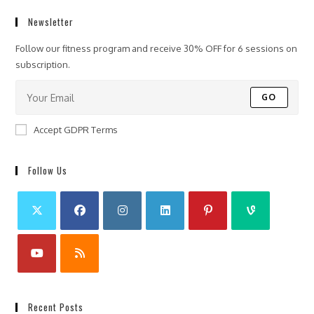
Newsletter
Follow our fitness program and receive 30% OFF for 6 sessions on
subscription.
GO
Accept GDPR Terms
Follow Us
Recent Posts