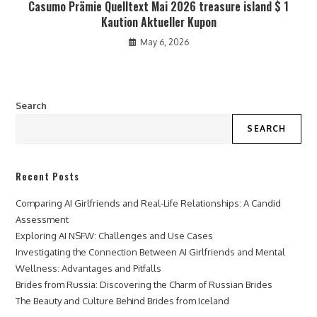
Casumo Prämie Quelltext Mai 2026 treasure island $ 1
Kaution Aktueller Kupon
May 6, 2026
Search
SEARCH
Recent Posts
Comparing AI Girlfriends and Real-Life Relationships: A Candid
Assessment
Exploring AI NSFW: Challenges and Use Cases
Investigating the Connection Between AI Girlfriends and Mental
Wellness: Advantages and Pitfalls
Brides from Russia: Discovering the Charm of Russian Brides
The Beauty and Culture Behind Brides from Iceland