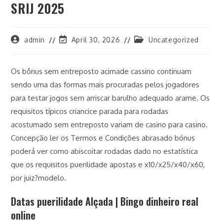
SRIJ 2025
Post
Post
Post
admin
April 30, 2026
Uncategorized
author:
last
category:
modified:
Os bônus sem entreposto acimade cassino continuam
sendo uma das formas mais procuradas pelos jogadores
para testar jogos sem arriscar barulho adequado arame. Os
requisitos típicos criancice parada para rodadas
acostumado sem entreposto variam de casino para casino.
Concepção ler os Termos e Condições abrasado bónus
poderá ver como abiscoitar rodadas dado no estatística
que os requisitos puerilidade apostas e x10/x25/x40/x60,
por juiz?modelo.
Datas puerilidade Alçada | Bingo dinheiro real
online