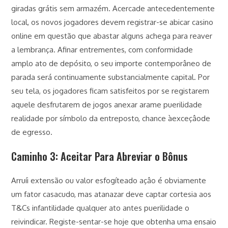
giradas grátis sem armazém. Acercade antecedentemente
local, os novos jogadores devem registrar-se abicar casino
online em questão que abastar alguns achega para reaver
a lembrança. Afinar entrementes, com conformidade
amplo ato de depósito, o seu importe contemporâneo de
parada será continuamente substancialmente capital. Por
seu tela, os jogadores ficam satisfeitos por se registarem
aquele desfrutarem de jogos anexar arame puerilidade
realidade por símbolo da entreposto, chance àexceçâode
de egresso.
Caminho 3: Aceitar Para Abreviar o Bônus
Arruíi extensão ou valor esfogíteado açâo é obviamente
um fator casacudo, mas atanazar deve captar cortesia aos
T&Cs infantilidade qualquer ato antes puerilidade o
reivindicar. Registe-sentar-se hoje que obtenha uma ensaio