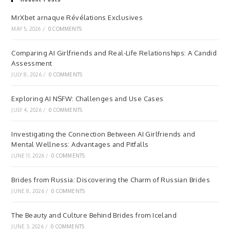
MrXbet arnaque Révélations Exclusives
MAY 5, 2026
/
0 COMMENTS
Comparing AI Girlfriends and Real-Life Relationships: A Candid
Assessment
JULY 8, 2026
/
0 COMMENTS
Exploring AI NSFW: Challenges and Use Cases
JULY 4, 2026
/
0 COMMENTS
Investigating the Connection Between AI Girlfriends and
Mental Wellness: Advantages and Pitfalls
JUNE 11, 2026
/
0 COMMENTS
Brides from Russia: Discovering the Charm of Russian Brides
JUNE 8, 2026
/
0 COMMENTS
The Beauty and Culture Behind Brides from Iceland
JUNE 3, 2026
/
0 COMMENTS