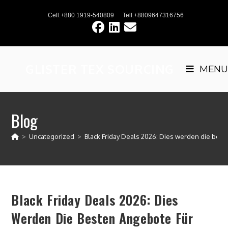
Skip
Cell:+880 1919-540809
Tell:+8809647316756
to
content
GLISTER TEX SOURCING
MENU
Blog
>
Uncategorized
>
Black Friday Deals 2026: Dies werden die bes
Black Friday Deals 2026: Dies
Werden Die Besten Angebote Für