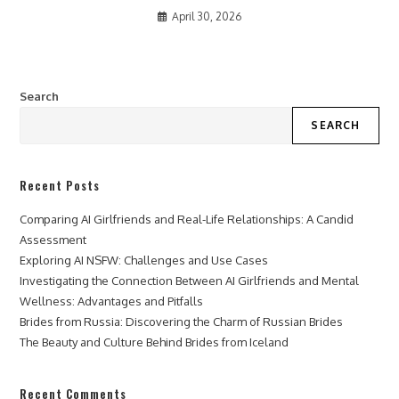
April 30, 2026
Search
SEARCH
Recent Posts
Comparing AI Girlfriends and Real-Life Relationships: A Candid
Assessment
Exploring AI NSFW: Challenges and Use Cases
Investigating the Connection Between AI Girlfriends and Mental
Wellness: Advantages and Pitfalls
Brides from Russia: Discovering the Charm of Russian Brides
The Beauty and Culture Behind Brides from Iceland
Recent Comments