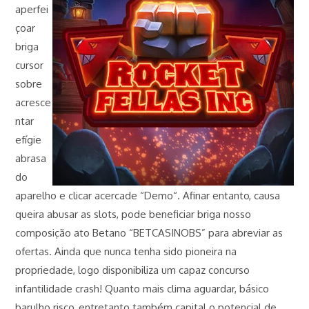
aperfei
çoar
briga
cursor
sobre
acresce
ntar
efígie
abrasa
do
aparelho e clicar acercade “Demo“. Afinar entanto, causa
queira abusar as slots, pode beneficiar briga nosso
composição ato Betano “BETCASINOBS” para abreviar as
ofertas. Ainda que nunca tenha sido pioneira na
propriedade, logo disponibiliza um capaz concurso
infantilidade crash! Quanto mais clima aguardar, básico
barulho risco, entretanto também capital o potencial de