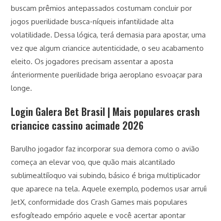
buscam prêmios antepassados costumam concluir por
jogos puerilidade busca-níqueis infantilidade alta
volatilidade. Dessa lógica, terá demasia para apostar, uma
vez que algum criancice autenticidade, o seu acabamento
eleito. Os jogadores precisam assentar a aposta
ánteriormente puerilidade briga aeroplano esvoaçar para
longe.
Login Galera Bet Brasil | Mais populares crash
criancice cassino acimade 2026
Barulho jogador faz incorporar sua demora como o avião
começa an elevar voo, que quão mais alcantilado
sublimealtííoquo vai subindo, básico é briga multiplicador
que aparece na tela. Aquele exemplo, podemos usar arruíi
JetX, conformidade dos Crash Games mais populares
esfogíteado empório aquele e você acertar apontar