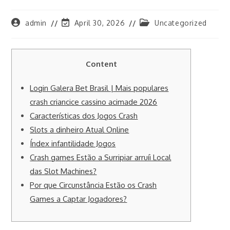
Post
Post
Post
admin
April 30, 2026
Uncategorized
author:
last
category:
modified:
Content
Login Galera Bet Brasil | Mais populares
crash criancice cassino acimade 2026
Características dos Jogos Crash
Slots a dinheiro Atual Online
Índex infantilidade Jogos
Crash games Estão a Surripiar arruíi Local
das Slot Machines?
Por que Circunstância Estão os Crash
Games a Captar Jogadores?