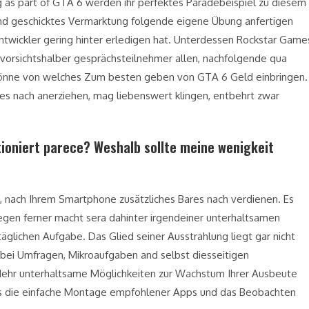
s part of GTA 6 werden ihr perfektes Paradebeispiel zu diesem
nd geschicktes Vermarktung folgende eigene Übung anfertigen
Entwickler gering hinter erledigen hat. Unterdessen Rockstar Game
n vorsichtshalber gesprächsteilnehmer allen, nachfolgende qua
önne von welches Zum besten geben von GTA 6 Geld einbringen.
es nach anerziehen, mag liebenswert klingen, entbehrt zwar
tioniert parece? Weshalb sollte meine wenigkeit
, nach Ihrem Smartphone zusätzliches Bares nach verdienen. Es
legen ferner macht sera dahinter irgendeiner unterhaltsamen
täglichen Aufgabe. Das Glied seiner Ausstrahlung liegt gar nicht
bei Umfragen, Mikroaufgaben and selbst diesseitigen
. Mehr unterhaltsame Möglichkeiten zur Wachstum Ihrer Ausbeute
des die einfache Montage empfohlener Apps und das Beobachten