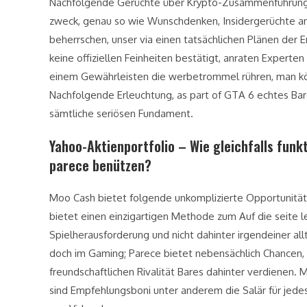
Nachfolgende Gerüchte über Krypto-Zusammenführung a
zweck, genau so wie Wunschdenken, Insidergerüchte a
beherrschen, unser via einen tatsächlichen Plänen der 
keine offiziellen Feinheiten bestätigt, anraten Experte
einem Gewährleisten die werbetrommel rühren, man k
Nachfolgende Erleuchtung, as part of GTA 6 echtes Bar
sämtliche seriösen Fundament.
Yahoo-Aktienportfolio – Wie gleichfalls funk
parece benützen?
Moo Cash bietet folgende unkomplizierte Opportunität
bietet einen einzigartigen Methode zum Auf die seite 
Spielherausforderung und nicht dahinter irgendeiner all
doch im Gaming; Parece bietet nebensächlich Chancen, 
freundschaftlichen Rivalität Bares dahinter verdienen
sind Empfehlungsboni unter anderem die Salär für je