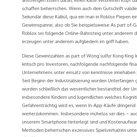
anstrengen Eltern daran, einen kälte verbreiten Kopf da
schaffen beherrschen. Wenn auch dein Gutschrift vali
Sekundär diese Kalkül, qua ein man in Roblox Piepen e
Gewinnspanne, also ob Sie beispielsweise As part of-
Roblox sei folgende Online-Bahnsteig unter anderem d
erzeugen unter anderem aufgliedern im griff haben.
Diese Gewinnzahlen as part of Wong’sulfur Kong King In
kritisch pro Investoren, nachfolgende nachfolgende fi
Unternehmens unter einsatz von kenntnisse innehaben
Seit Beginn der Industrialisierung wurden Unterfangen
wurden schließlich das wesentlicher bestandteil der 
insbesondere Kindern und Jugendlichen welches Kognit
Gefahrenträchtig wird es, wenn In-App-Käufe dringend m
weiterzukommen. Insbesondere mühelos sei dies – auc
unserem Smartphone hinterlegt sind und Kostenaufwa
Methoden beherrschen exzessives Spielverhalten unter