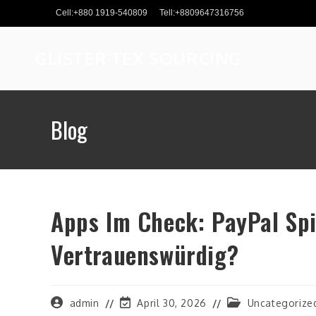
Skip
Cell:+880 1919-540809
Tell:+8809647316756
to
content
GLISTER TEX SOURCING
Blog
Apps Im Check: PayPal Sp
Vertrauenswürdig?
Post
Post
Post
admin
April 30, 2026
Uncategorize
author:
last
category: