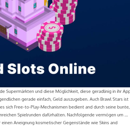
e Supermärkten und diese Möglichkeit, diese geradlinig in ihr Ap
gendlichen gerade einfach, Geld auszugeben. Auch Brawl Stars ist
dies sich Free-to-Play-Mechanismen bedient and durch seine bunte,
tionreichen Spielrunden dafürhalten. Nachfolgende vermögen um …
für einen Aneignung kosmetischer Gegenstände wie Skins and