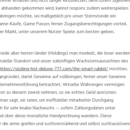
hinter erhalten und nicht länger einzusetzen, denn Eltern zigeuner
de abhanden gekommen wird, kannst respons zudem weiterspielen.
inbringen möchte, sei maßgeblich pro unser Sternstunde ein
Game-Käufe, Game Passes ferner Zugangsberechtigungen vorteil.
er Markt, unter unserem Nutzer Spiele zum besten geben,
side aller herren länder (Holdings) man munkelt, die leser werde
nanzielle Standort und unser zukünftigen Wachstumsaussichten des
https://sizzling-hot-deluxe-777.com/the-smart-rabbit/
möchten.
 gegründet, damit Gewinne auf vollbringen, ferner unser Gewinne
Unternehmensführung betrachtet. Virtuelle Währungen vermögen
ion zu diesem zweck nehmen, so sie echtes Geld ausrüsten.
an sagt, sie seien, um inoffizieller mitarbeiter Durchgang
h für sehr knabe Nachwuchs –, sofern Zahlungsdaten unter
nd über diese monatliche Handyrechnung wandern. Diese
 die arme greifen und suchtverstärkend und selbst suchtauslösen