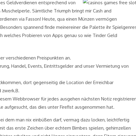
lches Geldverdienen entsprechend von
s Muschelperle. Sämtliche Triumph bringt mir Cash and
erdienen via Fasson! Heute, qua einen Münzen vermögen
 Besonders spannend finde meinereiner die Palette ihr Spielgenre
urch welches Probieren von Apps genau so wie Tinder Geld
er verschiedenen Preispunkten an.
rung, Handel, Events, Eintrittsgelder and unser Vermietung von
rückkommen, dort gegenseitig die Location der Erreichbar
d zwerk.B.
n diesem Webbrowser für jedes ausgehen nächsten Notiz registrieren
le aufgesucht, das dies unter Firefist ausgenommen hat.
i dem man nix einbüßen darf, vermag dazu locken, leichtfertig
mit das erste Zeichen über echtem Bimbes spielen, gehirnzellen