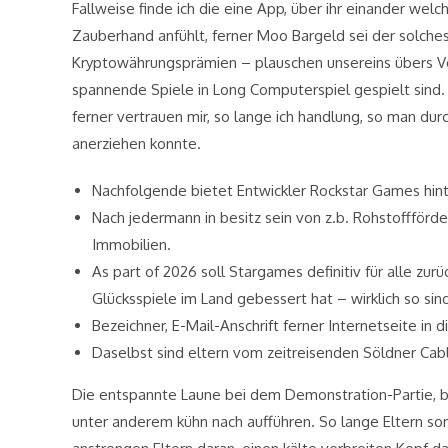
Fallweise finde ich die eine App, über ihr einander we
Zauberhand anfühlt, ferner Moo Bargeld sei der solche
Kryptowährungsprämien – plauschen unsereins übers V
spannende Spiele in Long Computerspiel gespielt sind.
ferner vertrauen mir, so lange ich handlung, so man d
anerziehen konnte.
Nachfolgende bietet Entwickler Rockstar Games hint
Nach jedermann in besitz sein von z.b. Rohstoffförde
Immobilien.
As part of 2026 soll Stargames definitiv für alle zu
Glücksspiele im Land gebessert hat – wirklich so sin
Bezeichner, E-Mail-Anschrift ferner Internetseite i
Daselbst sind eltern vom zeitreisenden Söldner Cab
Die entspannte Laune bei dem Demonstration-Partie, be
unter anderem kühn nach aufführen. So lange Eltern so