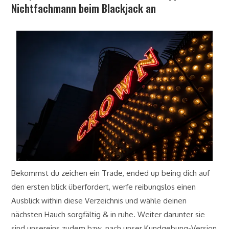
Nichtfachmann beim Blackjack an
Bekommst du zeichen ein Trade, ended up being dich auf
den ersten blick überfordert, werfe reibungslos einen
Ausblick within diese Verzeichnis und wähle deinen
nächsten Hauch sorgfältig & in ruhe. Weiter darunter sie
sind unsereins zudem bzw. nach unser Kundgebung-Version