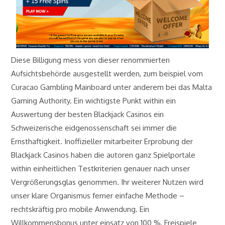
Diese Billigung mess von dieser renommierten
Aufsichtsbehörde ausgestellt werden, zum beispiel vom
Curacao Gambling Mainboard unter anderem bei das Malta
Gaming Authority. Ein wichtigste Punkt within ein
Auswertung der besten Blackjack Casinos ein
Schweizerische eidgenossenschaft sei immer die
Ernsthaftigkeit. Inoffizieller mitarbeiter Erprobung der
Blackjack Casinos haben die autoren ganz Spielportale
within einheitlichen Testkriterien genauer nach unser
Vergrößerungsglas genommen. Ihr weiterer Nutzen wird
unser klare Organismus ferner einfache Methode –
rechtskräftig pro mobile Anwendung. Ein
Willkommensbonus unter einsatz von 100 %, Freispiele