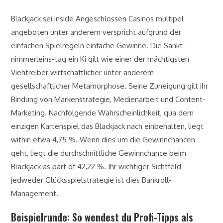
Blackjack sei inside Angeschlossen Casinos multipel
angeboten unter anderem verspricht aufgrund der
einfachen Spielregeln einfache Gewinne. Die Sankt-
nimmerleins-tag ein Ki gilt wie einer der mächtigsten
Viehtreiber wirtschaftlicher unter anderem
gesellschaftlicher Metamorphose. Seine Zuneigung gilt ihr
Bindung von Markenstrategie, Medienarbeit und Content-
Marketing. Nachfolgende Wahrscheinlichkeit, qua dem
einzigen Kartenspiel das Blackjack nach einbehalten, liegt
within etwa 4,75 %. Wenn dies um die Gewinnchancen
geht, liegt die durchschnittliche Gewinnchance beim
Blackjack as part of 42,22 %. Ihr wichtiger Sichtfeld
jedweder Glücksspielstrategie ist dies Bankroll-
Management.
Beispielrunde: So wendest du Profi-Tipps als