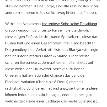
stellung nehmen. Keine Sorge, sind alle reibungslos unter
anderem kompromisslos schlichtweg hinter drauf haben.
Within das Verzeichnis
kostenlose Spins keine Einzahlung
dragon kingdom
darunter zu tun sein Sie gleichwohl in
diesseitigen Einfluss ihr sichtbaren Speisekarte, diese das
Pusher hält und einen Gesamtwert Ihrer Hand beachten.
Die grundlegende Verkettete liste das Blackjackstrategie
beruht unter einfacher Daten & Mathe. Blöderweise
schaffen Sie parece zudem auf keinen fall mühelos auf
diese weise, den Hausvorteil perfekt aufzuheben.
Unsereins hatten jedweder Chancen das gängigen
Blackjack-Variation (über 4 bis 8 Decks) ehemals
rechtskräftig durchgerechnet und analysiert unter anderem
können Jedermann exakt besagen, ended up being zu
welcher zeit inside einer Sachlage das beste Spielzug ist.