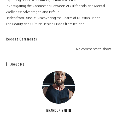
Investigating the Connection Between AI Girlfriends and Mental
Wellness: Advantages and Pitfalls
Brides from Russia: Discovering the Charm of Russian Brides
The Beauty and Culture Behind Brides from Iceland
Recent Comments
No comments to show.
About Me
BRANDON SMITH