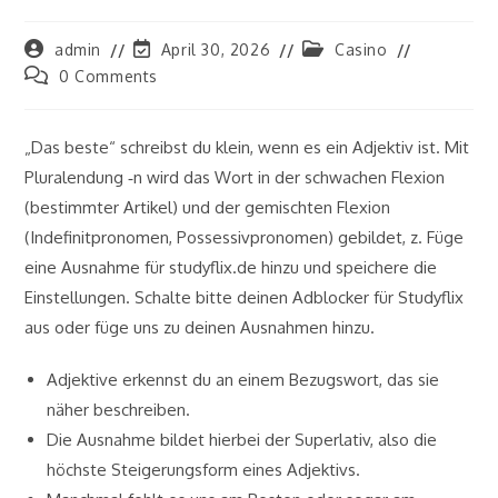
Post
Post
Post
admin
April 30, 2026
Casino
author:
last
category:
Post
0 Comments
modified:
comments:
„Das beste“ schreibst du klein, wenn es ein Adjektiv ist. Mit
Pluralendung ‑n wird das Wort in der schwachen Flexion
(bestimmter Artikel) und der gemischten Flexion
(Indefinitpronomen, Possessivpronomen) gebildet, z. Füge
eine Ausnahme für studyflix.de hinzu und speichere die
Einstellungen. Schalte bitte deinen Adblocker für Studyflix
aus oder füge uns zu deinen Ausnahmen hinzu.
Adjektive erkennst du an einem Bezugswort, das sie
näher beschreiben.
Die Ausnahme bildet hierbei der Superlativ, also die
höchste Steigerungsform eines Adjektivs.