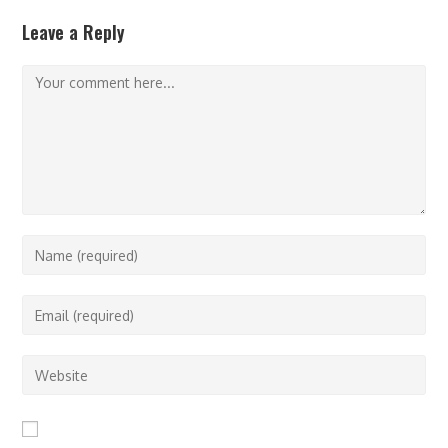
Leave a Reply
Comment
Enter
your
name
Enter
or
your
username
email
Enter
to
address
your
comment
to
website
comment
URL