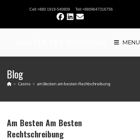
Skip
Cell:+880 1919-540809
Tell:+8809647316756
to
content
GLISTER TEX SOURCING
MENU
Blog
>
Casino
>
am Besten am besten Rechtschreibung
Am Besten Am Besten
Rechtschreibung