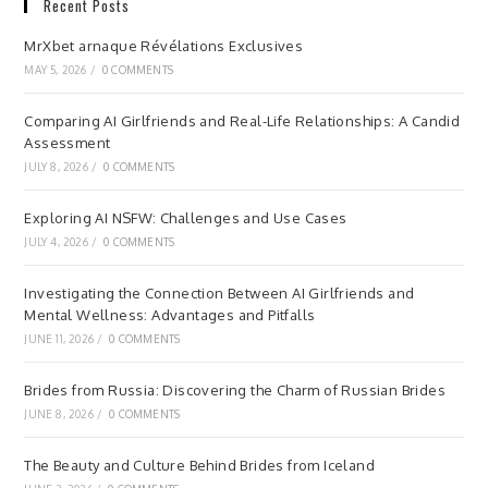
Recent Posts
MrXbet arnaque Révélations Exclusives
MAY 5, 2026
/
0 COMMENTS
Comparing AI Girlfriends and Real-Life Relationships: A Candid
Assessment
JULY 8, 2026
/
0 COMMENTS
Exploring AI NSFW: Challenges and Use Cases
JULY 4, 2026
/
0 COMMENTS
Investigating the Connection Between AI Girlfriends and
Mental Wellness: Advantages and Pitfalls
JUNE 11, 2026
/
0 COMMENTS
Brides from Russia: Discovering the Charm of Russian Brides
JUNE 8, 2026
/
0 COMMENTS
The Beauty and Culture Behind Brides from Iceland