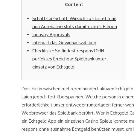
Content
Schritt-für-Schritt: Wirklich so startet man
qua Adrenaline slots damit echtes Piepen
Industry Approvals
Intervall das Gewinnauszahlung
Checkliste: So findest respons DEIN
perfektes Erreichbar Spielbank unter
einsatz von Echtgeld
Dies ein inzwischen mehreren hundert aktiven Echtgeldca
Laien jedoch fett überspannen. Welche person in einem 
erforderlichkeit unser entweder runterladen ferner woh
Webbrowser das Spielbank berührt. Wer in Echtgeld Cas
ein Echtgeld App ein einzelnen Casino Spiele konnte ma
respons ohne ausnahme Echtgeld benützen musst, um inof