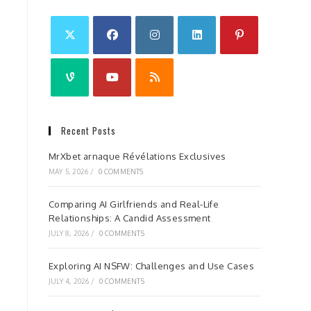
Recent Posts
MrXbet arnaque Révélations Exclusives
MAY 5, 2026
/
0 COMMENTS
Comparing AI Girlfriends and Real-Life
Relationships: A Candid Assessment
JULY 8, 2026
/
0 COMMENTS
Exploring AI NSFW: Challenges and Use Cases
JULY 4, 2026
/
0 COMMENTS