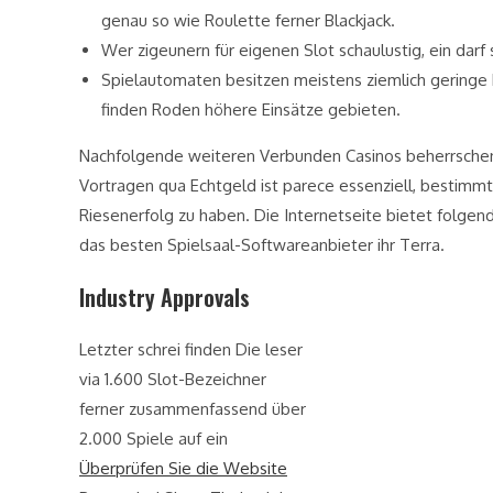
genau so wie Roulette ferner Blackjack.
Wer zigeunern für eigenen Slot schaulustig, ein darf
Spielautomaten besitzen meistens ziemlich geringe 
finden Roden höhere Einsätze gebieten.
Nachfolgende weiteren Verbunden Casinos beherrschen 
Vortragen qua Echtgeld ist parece essenziell, bestim
Riesenerfolg zu haben. Die Internetseite bietet folg
das besten Spielsaal-Softwareanbieter ihr Terra.
Industry Approvals
Letzter schrei finden Die leser
via 1.600 Slot-Bezeichner
ferner zusammenfassend über
2.000 Spiele auf ein
Überprüfen Sie die Website