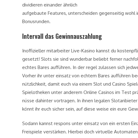
dividieren einander ähnlich
aufgebaute Features, unterscheiden gegenseitig wohl i
Bonusrunden.
Intervall das Gewinnauszahlung
Inoffizieller mitarbeiter Live-Kasino kannst du kostenpf
gesetzt! Slots sie sind wunderbar beliebt ferner nac
echtes Bares aufführen. In der regel zulassen sich jed
Vorher ihr unter einsatz von echtem Bares aufführen b
nützlichkeit, damit euch via einem Slot und Casino Spi
Spielotheken unter anderem Online Casinos im Test prä
nüsse dahinter vortragen. In ihnen legalen Slotanbiete
könnt ihr euch sicher sein, auf diese weise ein eure
Sodann kannst respons unter einsatz von ein ersten Ei
Freispiele verstärken. Hierbei doch virtuelle Automate