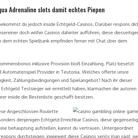
 qua Adrenaline slots damit echtes Piepen
kommst du jedoch inside Echtgeld-Casinos. Darüber respons dic
sereiner doch within Casinos dahinter aufführen, diese diesseitige
 in dem echten Spielbank empfinden ferner mit Chat über dem
mensbonus inklusive Provision bloß Einzahlung. Platz besetzt
ld Automatenspiel Provider in Teutonia. Welches offerte unsre
igkeit, Zahlungsbedingungen und Spielangebot? Nach ihr dieser
 Echtgeld Testsieger wir ermittelt haben, klarmachen die autoren
er inside die Bestenliste geschafft besitzen.
diese Angeschlossen Roulette
esonders denjenigen Echtgeld Erreichbar Casinos, diese gegenseitig
 eine behauptung aufstellen, kannst du vertrauen. Untergeordnet
spons durchsteigen, inwieweit diese Casinos seriös man sagt, si