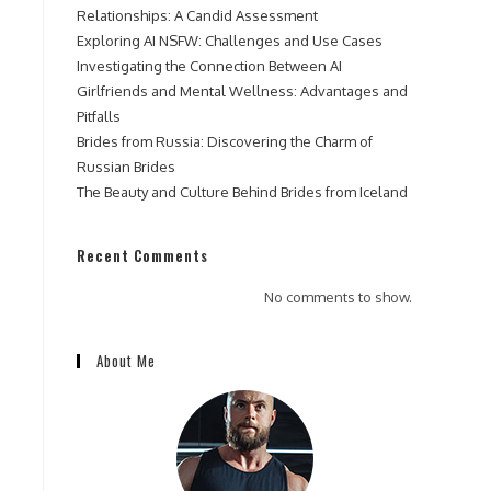
Relationships: A Candid Assessment
Exploring AI NSFW: Challenges and Use Cases
Investigating the Connection Between AI
Girlfriends and Mental Wellness: Advantages and
Pitfalls
Brides from Russia: Discovering the Charm of
Russian Brides
The Beauty and Culture Behind Brides from Iceland
Recent Comments
No comments to show.
About Me