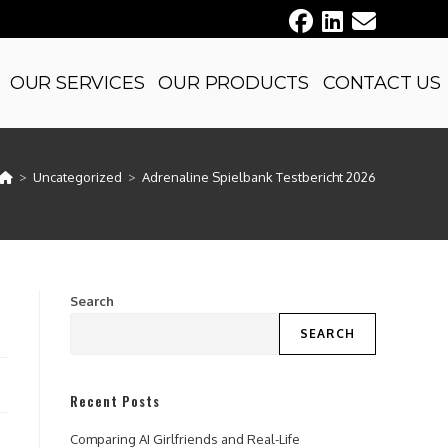
OUR SERVICES
OUR PRODUCTS
CONTACT US
>
Uncategorized
>
Adrenaline Spielbank Testbericht 2026
Search
SEARCH
Recent Posts
Comparing AI Girlfriends and Real-Life